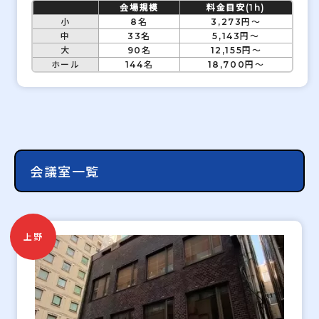
会場規模
料金目安(1h)
小
8名
3,273円～
中
33名
5,143円～
大
90名
12,155円～
ホール
144名
18,700円～
会議室一覧
上野