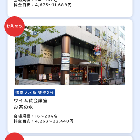
料金目安：4,675～11,688円
お茶の水
御茶ノ水駅 徒歩2分
ワイム貸会議室
お茶の水
会場規模：16～204名
料金目安：4,263～22,440円