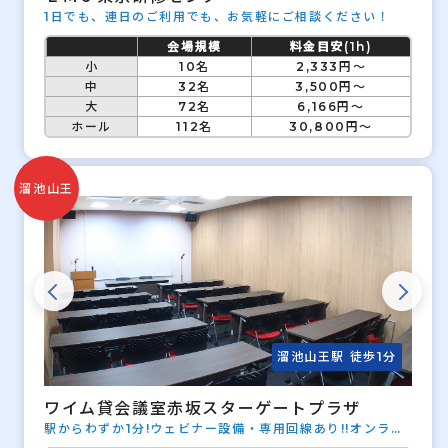
1日でも、連日のご利用でも、お気軽にご相談ください！
会場規模
料金目安(1h)
小
10名
2,333円～
中
32名
3,500円～
大
72名
6,166円～
ホール
112名
30,800円～
溜池山王
溜池山王駅 徒歩1分
ワイム貸会議室赤坂スターゲートプラザ
駅からわずか1分!ウェビナー設備・専用回線あり!!オンライ
ン配信に最適です。