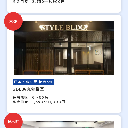
料金目安：2,750～9,900円
京都
四条・烏丸駅 徒歩5分
SBL烏丸会議室
会場規模：6～60名
料金目安：1,650～11,000円
桜木町