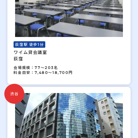
荻窪駅 徒歩1分
ワイム貸会議室
荻窪
会場規模：77～203名
料金目安：7,480～18,700円
渋谷