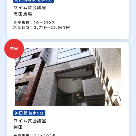
ワイム貸会議室
高田馬場
会場規模：10～210名
料金目安：3,713～25,667円
神田
神田駅 徒歩5分
ワイム貸会議室
神田
会場規模：24～102名