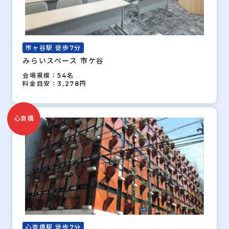
市ヶ谷駅 徒歩7分
みらいスペース 市ケ谷
会場規模：54名
料金目安：3,278円
心斎橋
心斎橋駅 徒歩7分