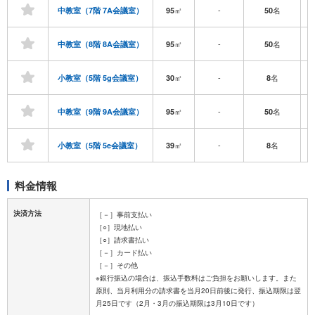
㎡
-
名
中教室（7階 7A会議室）
95
50
㎡
-
名
中教室（8階 8A会議室）
95
50
㎡
-
名
小教室（5階 5g会議室）
30
8
㎡
-
名
中教室（9階 9A会議室）
95
50
㎡
-
名
小教室（5階 5e会議室）
39
8
料金情報
決済方法
［－］事前支払い
［○］現地払い
［○］請求書払い
［－］カード払い
［－］その他
※銀行振込の場合は、振込手数料はご負担をお願いします。また
原則、当月利用分の請求書を当月20日前後に発行、振込期限は翌