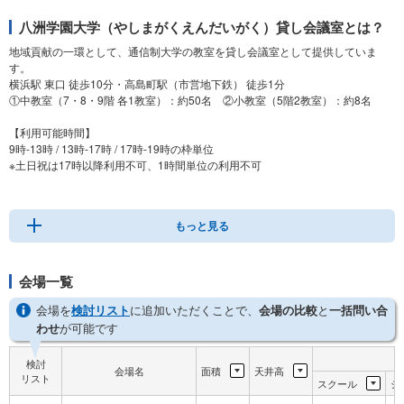
八洲学園大学（やしまがくえんだいがく）貸し会議室とは？
地域貢献の一環として、通信制大学の教室を貸し会議室として提供していま
す。
横浜駅 東口 徒歩10分・高島町駅（市営地下鉄） 徒歩1分
①中教室（7・8・9階 各1教室）：約50名 ②小教室（5階2教室）：約8名
【利用可能時間】
9時-13時 / 13時-17時 / 17時-19時の枠単位
※土日祝は17時以降利用不可、1時間単位の利用不可
空き状況などは公式サイトをご覧ください。
もっと見る
会場一覧
会場を
検討リスト
に追加いただくことで、
会場の比較
と
一括問い合
わせ
が可能です
検討
会場名
面積
天井高
リスト
スクール
シ