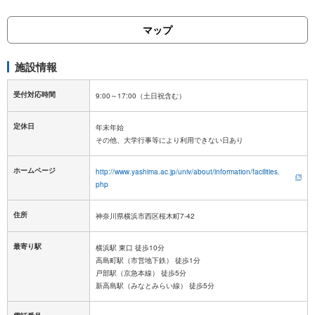
マップ
施設情報
受付対応時間
定休日
年末年始
ホームページ
http://www.yashima.ac.jp/univ/about/information/facilities.
php
住所
神奈川県横浜市西区桜木町7-42
最寄り駅
横浜駅 東口 徒歩10分
高島町駅（市営地下鉄） 徒歩1分
戸部駅（京急本線） 徒歩5分
新高島駅（みなとみらい線） 徒歩5分