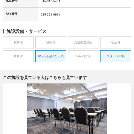
電話番号
045-313-5454
FAX番号
045-324-6961
施設設備・サービス
駐車場
駐輪場
施設内喫煙所
宿泊可
駅直結
駅から徒歩5分以内
24時間営業
スタッフ常駐
この施設を見ている人はこちらも見ています