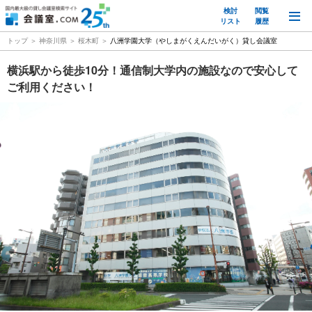
検討
閲覧
M
リスト
履歴
トップ
神奈川県
桜木町
八洲学園大学（やしまがくえんだいがく）貸し会議室
横浜駅から徒歩10分！通信制大学内の施設なので安心して
ご利用ください！