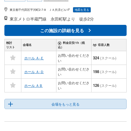
東京都千代田区平河町2-7-9 ＪＡ共済ビル1F
地図を見る
東京メトロ半蔵門線
永田町駅より 徒歩2分
この施設の詳細を見る
検討
料金目安/1h（税
会場名
収容人数
リスト
込）
お問い合わせくださ
324
ホール Ａ-Ｅ
(スクール)
い
お問い合わせくださ
198
ホール Ａ-Ｄ
(スクール)
い
お問い合わせくださ
126
ホール ＡＢ
(スクール)
い
会場をもっと見る