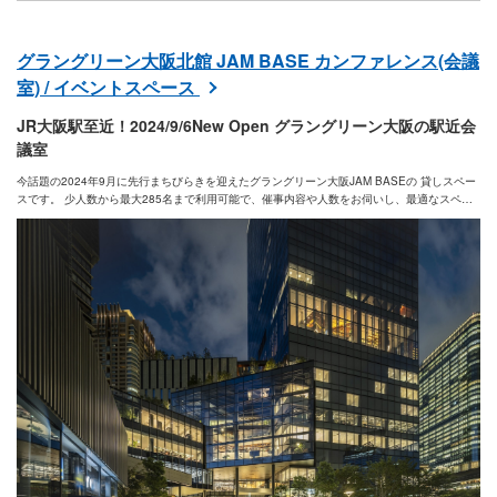
グラングリーン大阪北館 JAM BASE カンファレンス(会議
室) / イベントスペース
JR大阪駅至近！2024/9/6New Open グラングリーン大阪の駅近会
議室
今話題の2024年9月に先行まちびらきを迎えたグラングリーン大阪JAM BASEの 貸しスペー
スです。 少人数から最大285名まで利用可能で、催事内容や人数をお伺いし、最適なスペー
スをご提案させていただきます。