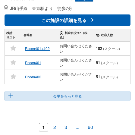
JR山手線
東京駅より 徒歩7分
この施設の詳細を見る
検討
料金目安/1h（税
会場名
収容人数
リスト
込）
お問い合わせくださ
102
Room401+402
(スクール)
い
お問い合わせくださ
51
Room401
(スクール)
い
お問い合わせくださ
51
Room402
(スクール)
い
会場をもっと見る
1
2
3
...
60