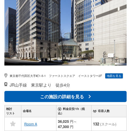
東京都千代田区大手町1-5-1 ファーストスクエア イーストタワー2F
地図を見る
JR山手線
東京駅より 徒歩4分
この施設の詳細を見る
検討
料金目安/1h（税
会場名
収容人数
リスト
込）
36,025
円
～
132
Room A
(スクール)
47,300
円