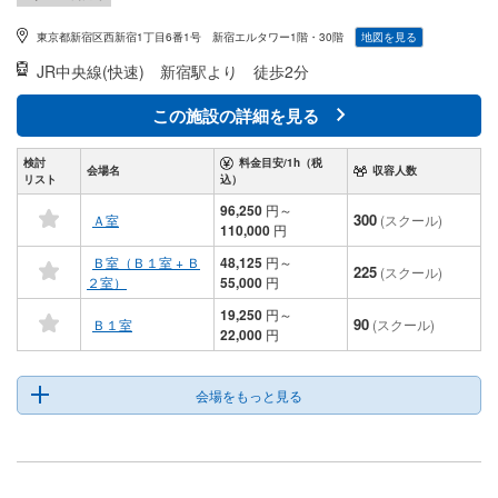
東京都新宿区西新宿1丁目6番1号 新宿エルタワー1階・30階
地図を見る
JR中央線(快速)
新宿駅より 徒歩2分
この施設の詳細を見る
検討
料金目安/1h（税
会場名
収容人数
リスト
込）
96,250
円
～
300
Ａ室
(スクール)
110,000
円
Ｂ室（Ｂ１室 + Ｂ
48,125
円
～
225
(スクール)
２室）
55,000
円
19,250
円
～
90
Ｂ１室
(スクール)
22,000
円
会場をもっと見る