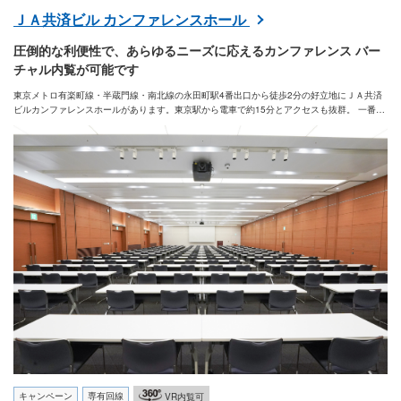
ＪＡ共済ビル カンファレンスホール
圧倒的な利便性で、あらゆるニーズに応えるカンファレンス バー
チャル内覧が可能です
東京メトロ有楽町線・半蔵門線・南北線の永田町駅4番出口から徒歩2分の好立地にＪＡ共済
ビルカンファレンスホールがあります。東京駅から電車で約15分とアクセスも抜群。 一番大
きいホールＡ-Ｅ（384㎡）を最大3分割で同時に3つのセミナーを開催可能。また、200名規
模の試験利用にも最適です。お客様に最適なプランをご提案させていただきますので、お気
軽にお問い合わせください。
キャンペーン
専有回線
VR内覧可