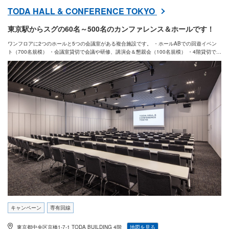
TODA HALL & CONFERENCE TOKYO
東京駅からスグの60名～500名のカンファレンス＆ホールです！
ワンフロアに2つのホールと5つの会議室がある複合施設です。 ・ホールABでの回遊イベン
ト（700名規模） ・会議室貸切で会議や研修、講演会＆懇親会（100名規模） ・4階貸切で複
数コンテンツを同時開催 などなど お使いいただく会場によって、運用は様々です。 「こう
いうイベントですが、どういう運用がいいですか？？」といったご相談でも大丈夫です。 お
気軽にお問い合わせください。
キャンペーン
専有回線
東京都中央区京橋1-7-1 TODA BUILDING 4階
地図を見る