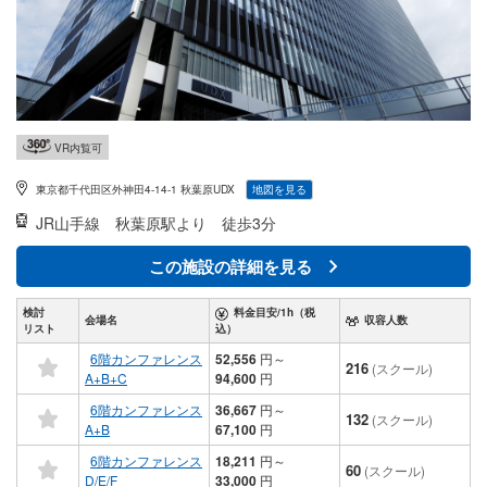
VR内覧可
東京都千代田区外神田4-14-1 秋葉原UDX
地図を見る
JR山手線
秋葉原駅より 徒歩3分
この施設の詳細を見る
検討
料金目安/1h（税
会場名
収容人数
リスト
込）
6階カンファレンス
52,556
円
～
216
(スクール)
A+B+C
94,600
円
6階カンファレンス
36,667
円
～
132
(スクール)
A+B
67,100
円
6階カンファレンス
18,211
円
～
60
(スクール)
D/E/F
33,000
円