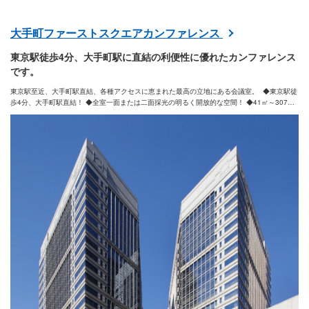
大手町ファーストスクエアカンファレンス
東京駅徒歩4分、大手町駅に直結の利便性に優れたカンファレンス
です。
東京駅至近、大手町駅直結、各種アクセスに恵まれた最高の立地にある会議室。 ◆東京駅徒
歩4分、大手町駅直結！ ◆全室一面または二面採光の明るく開放的な空間！ ◆41㎡～307㎡
まで、様々な用途に適したラインナップ！ ◆経験豊富なスタッフが常駐！ ◆24時間利用可
能！