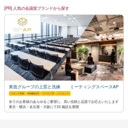
[PR] 人気の会議室ブランドから探す
東急グループの上質と洗練 ミーティングスペースAP
スタッフ常駐
Web配信可
パーティ可
ハイエンド
全てのお客様のあらゆるご要望に、高い信頼と品質でお応えいたします
東京・横浜・名古屋・大阪にて20 施設を展開