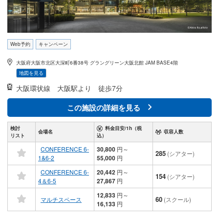
Web予約
キャンペーン
大阪府大阪市北区大深町6番38号 グラングリーン大阪北館 JAM BASE4階
地図を見る
大阪環状線
大阪駅より 徒歩7分
この施設の詳細を見る
検討
料金目安/1h（税
会場名
収容人数
リスト
込）
CONFERENCE 6-
30,800
円
～
285
(シアター)
1&6-2
55,000
円
CONFERENCE 6-
20,442
円
～
154
(シアター)
4＆6-5
27,867
円
12,833
円
～
60
マルチスペース
(スクール)
16,133
円