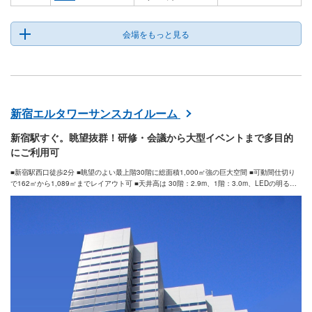
会場をもっと見る
新宿エルタワーサンスカイルーム
新宿駅すぐ。眺望抜群！研修・会議から大型イベントまで多目的
にご利用可
■新宿駅西口徒歩2分 ■眺望のよい最上階30階に総面積1,000㎡強の巨大空間 ■可動間仕切り
で162㎡から1,089㎡までレイアウト可 ■天井高は 30階：2.9m、1階：3.0m、LEDの明るい
照明 ■全室高速インターネット環境 ■30階には1Gbpsの専用回線(IPoE)もご用意 ■web会議・
ライブ配信サービスの利用可 ■150inch大型スクリーン明るいプロジェクター(6200lm)