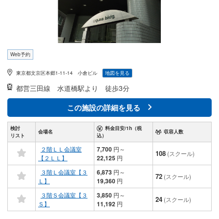
Web予約
東京都文京区本郷1-11-14 小倉ビル
地図を見る
都営三田線
水道橋駅より 徒歩3分
この施設の詳細を見る
検討
料金目安/1h（税
会場名
収容人数
リスト
込）
２階ＬＬ会議室
7,700
円
～
108
(スクール)
【２ＬＬ】
22,125
円
３階Ｌ会議室【３
6,873
円
～
72
(スクール)
Ｌ】
19,360
円
３階Ｓ会議室【３
3,850
円
～
24
(スクール)
Ｓ】
11,192
円