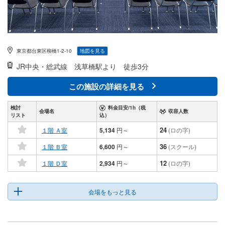
東京都台東区柳橋1-2-10
地図を見る
JR中央・総武線
浅草橋駅より 徒歩3分
この施設の詳細を見る
検討
料金目安/1h（税
会場名
収容人数
リスト
込）
24
１階 Ａ室
5,134
円
～
(ロの字)
36
１階 Ｂ室
6,600
円
～
(スクール)
12
１階 Ｄ室
2,934
円
～
(ロの字)
会場をもっと見る