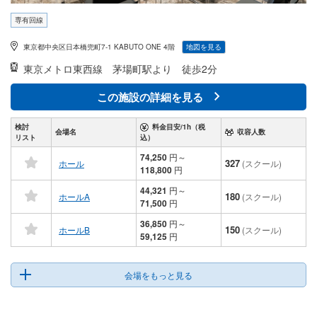
専有回線
東京都中央区日本橋兜町7-1 KABUTO ONE 4階
地図を見る
東京メトロ東西線
茅場町駅より 徒歩2分
この施設の詳細を見る
検討
料金目安/1h（税
会場名
収容人数
リスト
込）
74,250
円
～
327
ホール
(スクール)
118,800
円
44,321
円
～
180
ホールA
(スクール)
71,500
円
36,850
円
～
150
ホールB
(スクール)
59,125
円
会場をもっと見る