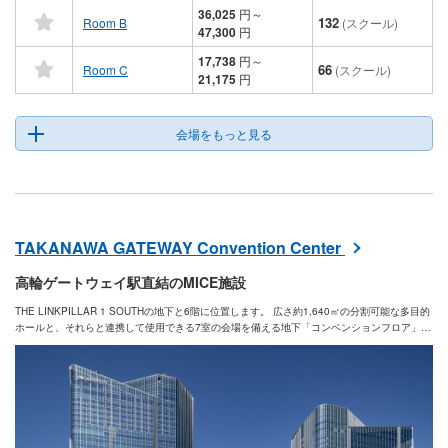
36,025
円
～
132
Room B
(スクール)
47,300
円
17,738
円
～
66
Room C
(スクール)
21,175
円
会場をもっと見る
TAKANAWA GATEWAY Convention Center
高輪ゲートウェイ駅直結のMICE施設
THE LINKPILLAR 1 SOUTHの地下と6階に位置します。 広さ約1,640㎡の分割可能な多目的
ホールと、それらと連携して使用できる7室の会場を備える地下「コンベンションフロア」、
最大10室の大小さまざまなサイズの会場を備える6階「カンファレンスフロア」からなる利便
性の高いMICE施設です。