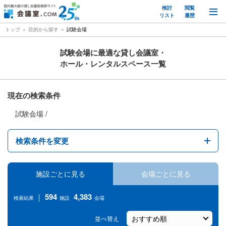
検討
閲覧
M
リスト
履歴
トップ
目的から探す
試験会場
試験会場に最適な貸し会議室・
ホール・レンタルスペース一覧
現在の検索条件
試験会場
検索条件を変更
エリア
施設ごとに見る
会場ごとに見る
駅名
594
4,383
検索結果
施設
会場
１時間あたりの料金
並べ替え