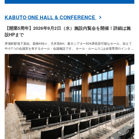
会場様式
KABUTO ONE HALL & CONFERENCE
その他の条件
【開業5周年】2026年9月2日（水）施設内覧会を開催！詳細は施
設HPまで
茅場町駅地下直結、面積459㎡、天井高8m、最大シアター504席収容可能なホール、加えて
中小7つの会議室を有するホール・会議施設です。 ホール・ルーム1には会場専用のインター
ネット回線(無料)をご用意しており、さらにホールの回線はNUROアクセススタンダード(有
料)をお選びいただくことが可能です。ぜひこの新しくおしゃれな施設のご利用をご検討くだ
新着で絞り込む
さい。