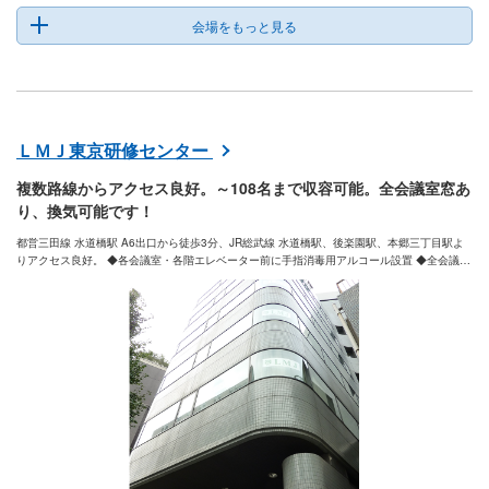
会場をもっと見る
ＬＭＪ東京研修センター
複数路線からアクセス良好。～108名まで収容可能。全会議室窓あ
り、換気可能です！
都営三田線 水道橋駅 A6出口から徒歩3分、JR総武線 水道橋駅、後楽園駅、本郷三丁目駅よ
りアクセス良好。 ◆各会議室・各階エレベーター前に手指消毒用アルコール設置 ◆全会議
室 窓あり！換気可能 ◆全会議室 無料Wi-Fi接続可能 ※時間貸しではなく、あらかじめ指定
された時間枠からご選択いただく形となります。詳細は各会議室ページの料金情報、「料金
を見る」をご確認ください。