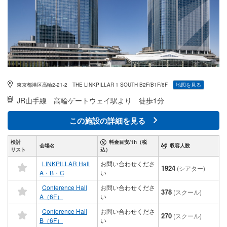
東京都港区高輪2-21-2 THE LINKPILLAR 1 SOUTH B2F/B1F/6F
地図を見る
JR山手線
高輪ゲートウェイ駅より 徒歩1分
この施設の詳細を見る
検討
料金目安/1h（税
会場名
収容人数
リスト
込）
LINKPILLAR Hall
お問い合わせくださ
1924
(シアター)
A・B・C
い
Conference Hall
お問い合わせくださ
378
(スクール)
A（6F）
い
Conference Hall
お問い合わせくださ
270
(スクール)
B（6F）
い