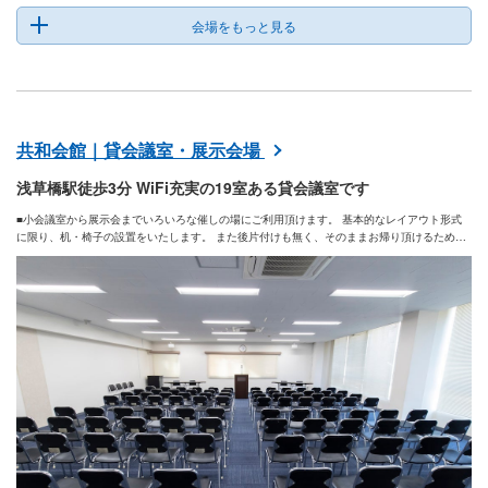
会場をもっと見る
共和会館｜貸会議室・展示会場
浅草橋駅徒歩3分 WiFi充実の19室ある貸会議室です
■小会議室から展示会までいろいろな催しの場にご利用頂けます。 基本的なレイアウト形式
に限り、机・椅子の設置をいたします。 また後片付けも無く、そのままお帰り頂けるため、
時間内で有効にご利用頂けます。 会場利用の時間帯については、午前・午後・夜間・展示会
のご案内となります。＊時間貸しはしておりません 下記会場一覧の料金目安は、平日の午前
(9-12時)を基に算出した1時間あたりの金額です。