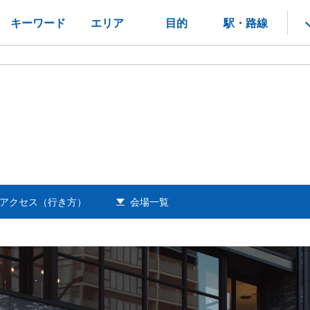
キーワード
エリア
目的
駅・路線
アクセス（行き方）
会場一覧