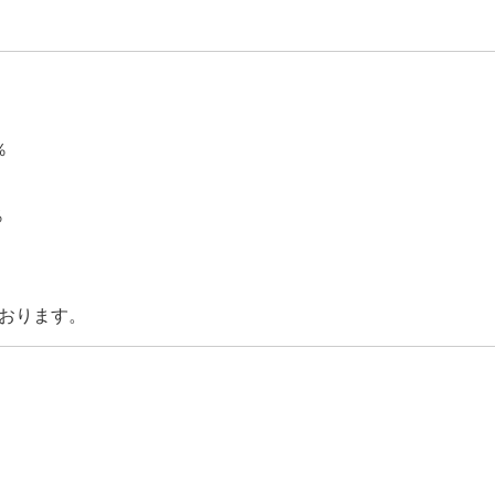
％
％
％
％