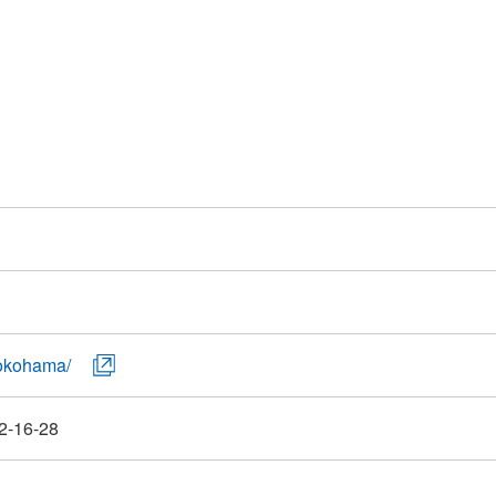
/yokohama/
16-28