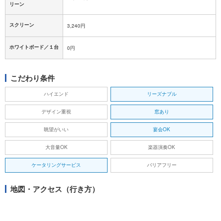
リーン
スクリーン
3,240円
ホワイトボード／１台
0円
こだわり条件
ハイエンド
リーズナブル
デザイン重視
窓あり
眺望がいい
宴会OK
大音量OK
楽器演奏OK
ケータリングサービス
バリアフリー
地図・アクセス（行き方）