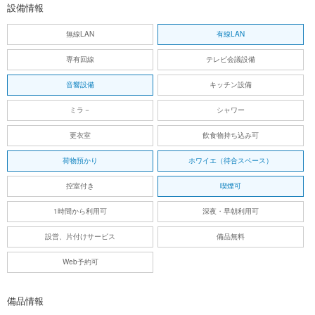
設備情報
無線LAN
有線LAN
専有回線
テレビ会議設備
音響設備
キッチン設備
ミラ－
シャワー
更衣室
飲食物持ち込み可
荷物預かり
ホワイエ（待合スペース）
控室付き
喫煙可
1時間から利用可
深夜・早朝利用可
設営、片付けサービス
備品無料
Web予約可
備品情報