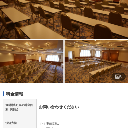
6
料金情報
1時間当たりの料金目
お問い合わせください
安
（税込）
決済方法
［○］事前支払い