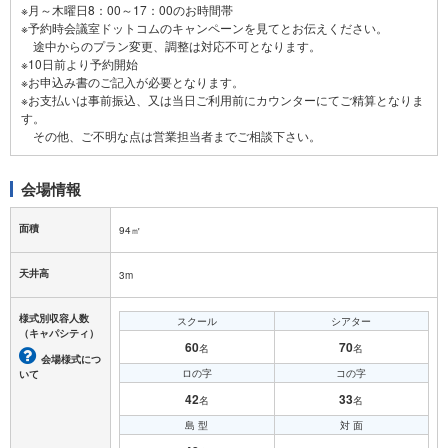
※月～木曜日8：00～17：00のお時間帯
※予約時会議室ドットコムのキャンペーンを見てとお伝えください。
途中からのプラン変更、調整は対応不可となります。
※10日前より予約開始
※お申込み書のご記入が必要となります。
※お支払いは事前振込、又は当日ご利用前にカウンターにてご精算となりま
す。
会場情報
面積
94㎡
天井高
3m
様式別収容人数
スクール
シアター
（キャパシティ）
60
70
名
名
会場様式につ
ロの字
コの字
いて
42
33
名
名
島 型
対 面