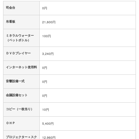
司会台
0円
吊看板
21,600円
ミネラルウォーター
100円
（ペットボトル）
ＤＶＤプレイヤー
3,240円
インターネット使用料
0円
音響設備一式
0円
会議設備セット
0円
コピー（一枚当り）
10円
ＯＨＰ
5,400円
プロジェクター＋スク
12,960円