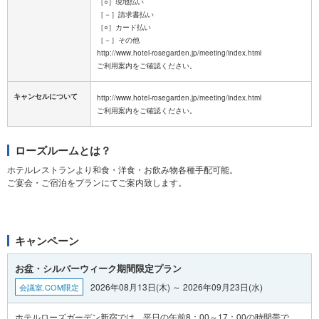
［○］現地払い
［－］請求書払い
［○］カード払い
［－］その他
http://www.hotel-rosegarden.jp/meeting/index.html
キャンセルについて
http://www.hotel-rosegarden.jp/meeting/index.html
ローズルームとは？
ホテルレストランより和食・洋食・お飲み物各種手配可能。
ご宴会・ご宿泊をプランにてご案内致します。
キャンペーン
お盆・シルバーウィーク期間限定プラン
2026年08月13日(木) ～ 2026年09月23日(水)
会議室.COM限定
ホテルローズガーデン新宿では、平日の午前8：00～17：00の時間帯で、