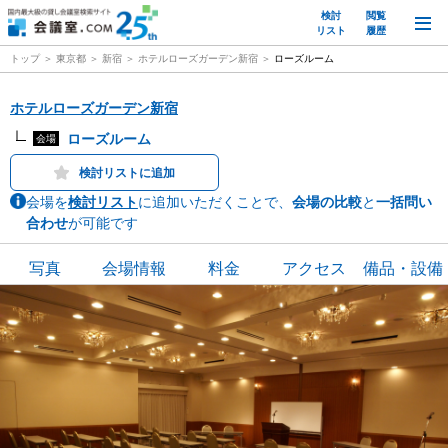
検討
閲覧
M
リスト
履歴
トップ
東京都
新宿
ホテルローズガーデン新宿
ローズルーム
ホテルローズガーデン新宿
ローズルーム
会場
検討リストに追加
会場を
検討リスト
に追加いただくことで、
会場の比較
と
一括問い
合わせ
が可能です
写真
会場情報
料金
アクセス
備品・設備