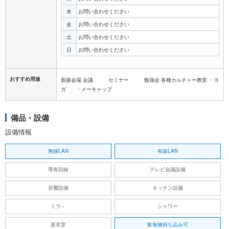
木
お問い合わせください
金
お問い合わせください
土
お問い合わせください
日
お問い合わせください
おすすめ用途
面接会場 会議 セミナー 勉強会 各種カルチャー教室 ・ヨ
ガ ・メーキャップ
備品・設備
設備情報
無線LAN
有線LAN
専有回線
テレビ会議設備
音響設備
キッチン設備
ミラ－
シャワー
更衣室
飲食物持ち込み可