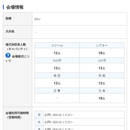
会場情報
面積
23㎡
天井高
－
様式別収容人数
スクール
シアター
（キャパシティ）
12
18
名
名
会場様式につ
ロの字
コの字
いて
12
12
名
名
島 型
対 面
12
12
名
名
正 餐
立 食
－
18
名
会場利用可能時間
月
お問い合わせください
（営業時間）
火
お問い合わせください
水
お問い合わせください