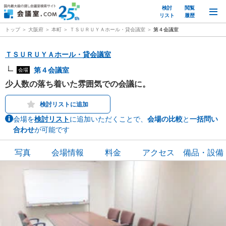
検討
閲覧
M
リスト
履歴
トップ
大阪府
本町
ＴＳＵＲＵＹＡホール・貸会議室
第４会議室
ＴＳＵＲＵＹＡホール・貸会議室
第４会議室
会場
少人数の落ち着いた雰囲気での会議に。
検討リストに追加
会場を
検討リスト
に追加いただくことで、
会場の比較
と
一括問い
合わせ
が可能です
写真
会場情報
料金
アクセス
備品・設備