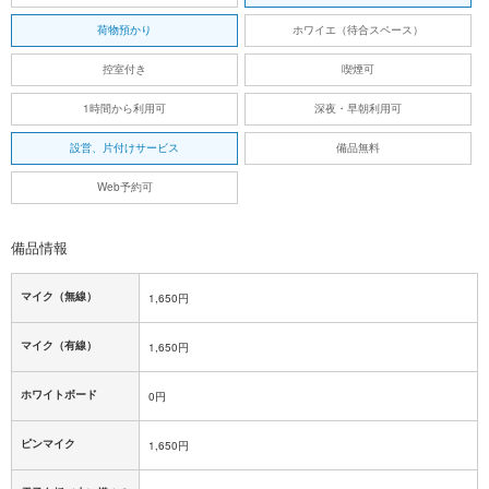
荷物預かり
ホワイエ（待合スペース）
控室付き
喫煙可
1時間から利用可
深夜・早朝利用可
設営、片付けサービス
備品無料
Web予約可
備品情報
マイク（無線）
1,650円
マイク（有線）
1,650円
ホワイトボード
0円
ピンマイク
1,650円