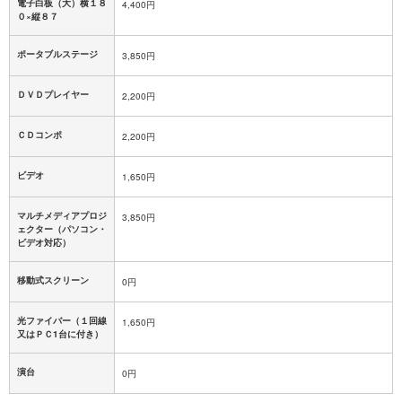
電子白板（大）横１８
4,400円
０×縦８７
ポータブルステージ
3,850円
ＤＶＤプレイヤー
2,200円
ＣＤコンポ
2,200円
ビデオ
1,650円
マルチメディアプロジ
3,850円
ェクター（パソコン・
ビデオ対応）
移動式スクリーン
0円
光ファイバー（１回線
1,650円
又はＰＣ1台に付き）
演台
0円