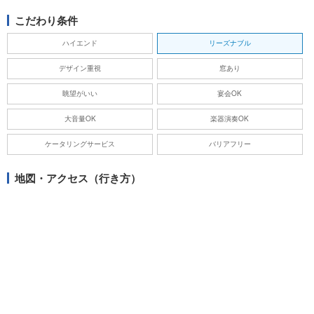
こだわり条件
ハイエンド
リーズナブル
デザイン重視
窓あり
眺望がいい
宴会OK
大音量OK
楽器演奏OK
ケータリングサービス
バリアフリー
地図・アクセス（行き方）