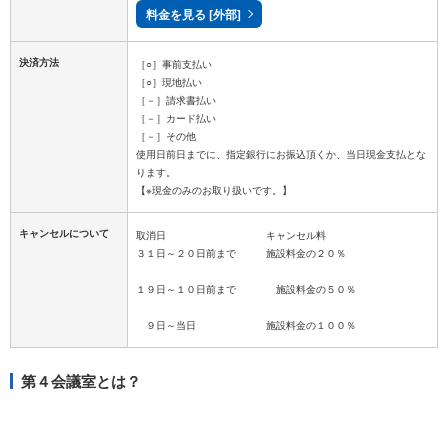
料金を見る [外部]
決済方法
［○］事前支払い
［○］現地払い
［－］請求書払い
［－］カード払い
［－］その他
使用日前日までに、指定銀行にお振込頂くか、当日現金支払とな
ります。
キャンセルについて
取消日 キャンセル料
３１日～２０日前まで 施設料金の２０％
１９日～１０日前まで 施設料金の５０％
第４会議室とは？