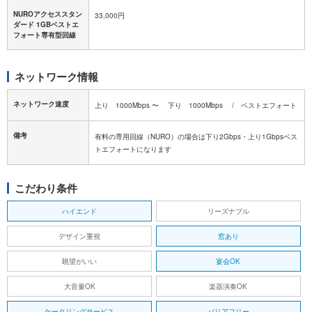
NUROアクセススタン
33,000円
ダード 1GBベストエ
フォート専有型回線
ネットワーク情報
ネットワーク速度
上り 1000Mbps 〜 下り 1000Mbps / ベストエフォート
備考
有料の専用回線（NURO）の場合は下り2Gbps・上り1Gbpsベス
トエフォートになります
こだわり条件
ハイエンド
リーズナブル
デザイン重視
窓あり
眺望がいい
宴会OK
大音量OK
楽器演奏OK
ケータリングサービス
バリアフリー