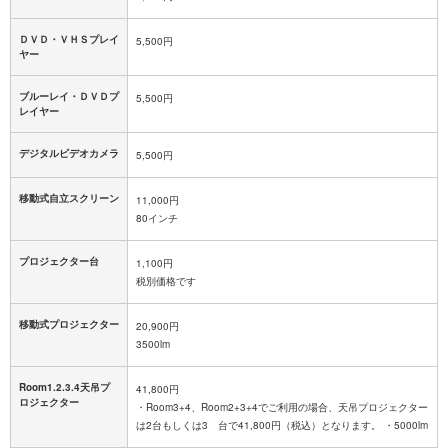
ＤＶＤ・ＶＨＳプレイ
5,500円
ヤー
ブルーレイ・ＤＶＤプ
5,500円
レイヤー
デジタルビデオカメラ
5,500円
移動式自立スクリーン
11,000円
80インチ
プロジェクター台
1,100円
税別価格です
移動式プロジェクター
20,900円
3500lm
Room1.2.3.4天吊プ
41,800円
ロジェクター
・Room3+4、Room2+3+4でご利用の場合、天吊プロジェクター
は2台もしくは3 台で41,800円（税込）となります。 ・5000lm