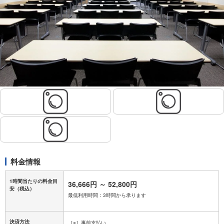
料金情報
1時間当たりの料金目
36,666円
～
52,800円
安
（税込）
最低利用時間：3時間から承ります
決済方法
［○］事前支払い