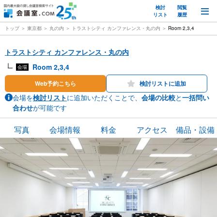
検討
閲覧
M
リスト
履歴
トップ
東京都
丸の内
トラストシティ カンファレンス・丸の内
Room 2,3,4
トラストシティ カンファレンス・丸の内
Room 2,3,4
会場
Web予約こちら
検討リストに追加
会場を
検討リスト
に追加いただくことで、
会場の比較
と
一括問い
合わせ
が可能です
写真
会場情報
料金
アクセス
備品・設備