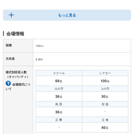
その他備品についてはお問合せ下さい。
もっと見る
会場情報
面積
100㎡
天井高
2.8m
様式別収容人数
スクール
シアター
（キャパシティ）
69
100
名
名
会場様式につ
ロの字
コの字
いて
36
30
名
名
島 型
対 面
36
－
名
正 餐
立 食
－
40
名