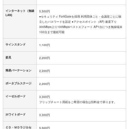
インターネット（無線
5,500円
LAN)
●セキュリティ FortiGateを採用 利用団体ごと・会議室ごとに独
立したパスワードを設定 ●アクセスポイント（AP) 速度下り
300Mbps上り100Mbpsベストエフォート AP1台につき無線端末
100台まで接続可能
サインスタンド
1,100円
姿見
2,200円
簡易パーテーション
2,200円
ポータブルステージ
2,200円
イーゼルボード
3,300円
フリップチャート用紙をご希望の場合は別料金で承ります。
ホワイトボード
3,300円
ＣＤ・ＭＤラジカセ
5,500円