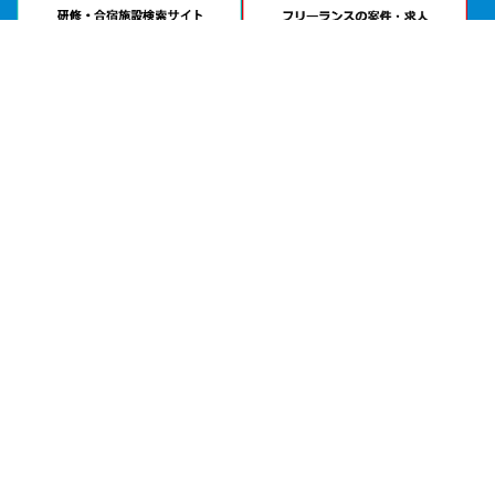
問い合わせる
お急ぎの方は
電話で相談
24時間受付 | 相談無料
トラストシティ カンファレンス・丸の内公式サイトを見る
エリアから貸し会議室を探す
北海道・東北
関東
北陸・甲信越
中部・東海
関西
中国・四国
九州・沖縄
目的から探す
会議
試験会場
セミナー・講習
研修・勉強会