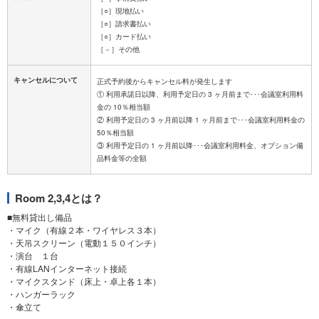
［○］現地払い
［○］請求書払い
［○］カード払い
［－］その他
キャンセルについて
正式予約後からキャンセル料が発生します
① 利用承諾日以降、利用予定日の 3 ヶ月前まで･･･会議室利用料
金の 10％相当額
② 利用予定日の 3 ヶ月前以降 1 ヶ月前まで･･･会議室利用料金の
50％相当額
③ 利用予定日の 1 ヶ月前以降･･･会議室利用料金、オプション備
Room 2,3,4とは？
■無料貸出し備品
・マイク（有線２本・ワイヤレス３本）
・天吊スクリーン（電動１５０インチ）
・演台 １台
・有線LANインターネット接続
・マイクスタンド（床上・卓上各１本）
・ハンガーラック
・傘立て