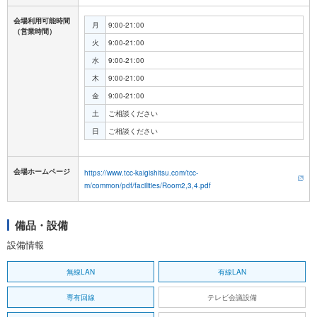
会場利用可能時間
月
9:00-21:00
（営業時間）
火
9:00-21:00
水
9:00-21:00
木
9:00-21:00
金
9:00-21:00
土
ご相談ください
日
ご相談ください
会場ホームページ
https://www.tcc-kaigishitsu.com/tcc-
m/common/pdf/facilities/Room2,3,4.pdf
備品・設備
設備情報
無線LAN
有線LAN
専有回線
テレビ会議設備