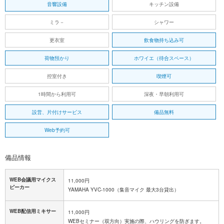
音響設備
キッチン設備
ミラ－
シャワー
更衣室
飲食物持ち込み可
荷物預かり
ホワイエ（待合スペース）
控室付き
喫煙可
1時間から利用可
深夜・早朝利用可
設営、片付けサービス
備品無料
Web予約可
備品情報
WEB会議用マイクス
11,000円
ピーカー
YAMAHA YVC-1000（集音マイク 最大3台貸出）
WEB配信用ミキサー
11,000円
WEBセミナー（双方向）実施の際、ハウリングを防ぎます。