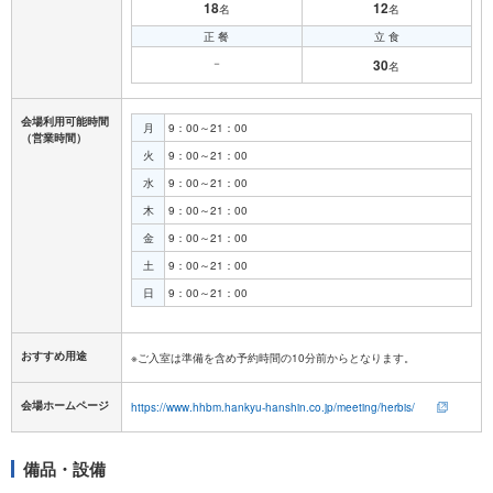
18
12
名
名
正 餐
立 食
－
30
名
会場利用可能時間
月
9：00～21：00
（営業時間）
火
9：00～21：00
水
9：00～21：00
木
9：00～21：00
金
9：00～21：00
土
9：00～21：00
日
9：00～21：00
おすすめ用途
※ご入室は準備を含め予約時間の10分前からとなります。
会場ホームページ
https://www.hhbm.hankyu-hanshin.co.jp/meeting/herbis/
備品・設備