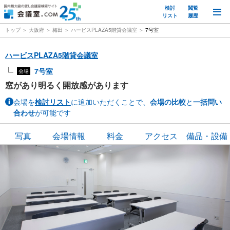
検討
閲覧
M
リスト
履歴
トップ
大阪府
梅田
ハービスPLAZA5階貸会議室
7号室
ハービスPLAZA5階貸会議室
7号室
会場
窓があり明るく開放感があります
会場を
検討リスト
に追加いただくことで、
会場の比較
と
一括問い
合わせ
が可能です
写真
会場情報
料金
アクセス
備品・設備