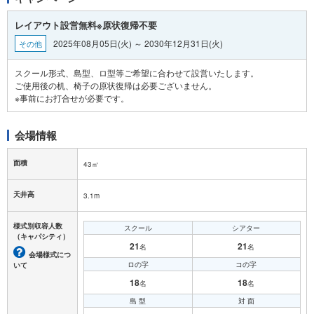
レイアウト設営無料※原状復帰不要
2025年08月05日(火) ～ 2030年12月31日(火)
その他
スクール形式、島型、ロ型等ご希望に合わせて設営いたします。
ご使用後の机、椅子の原状復帰は必要ございません。
会場情報
面積
43㎡
天井高
3.1m
様式別収容人数
スクール
シアター
（キャパシティ）
21
21
名
名
会場様式につ
ロの字
コの字
いて
18
18
名
名
島 型
対 面