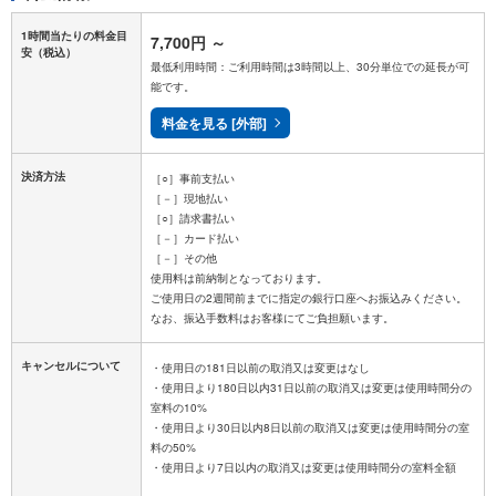
1時間当たりの料金目
7,700円
～
安
（税込）
最低利用時間：ご利用時間は3時間以上、30分単位での延長が可
能です。
料金を見る [外部]
決済方法
［○］事前支払い
［－］現地払い
［○］請求書払い
［－］カード払い
［－］その他
使用料は前納制となっております。
ご使用日の2週間前までに指定の銀行口座へお振込みください。
キャンセルについて
・使用日の181日以前の取消又は変更はなし
・使用日より180日以内31日以前の取消又は変更は使用時間分の
室料の10%
・使用日より30日以内8日以前の取消又は変更は使用時間分の室
料の50%
・使用日より7日以内の取消又は変更は使用時間分の室料全額