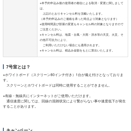
※本予約申込み後の使用者の都合による取消・変更に関しまして
は、
上記のとおりキャンセル料を頂戴いたします。
（本予約申込みのご連絡を承った時点より対象となります）
※使用時間及び部屋の変更もキャンセル料の対象となりますので
ご注意ください。
※キャンセル料は、地震・台風・大雨・洪水等の天災、火災、そ
の他不可抗力により、
ご利用いただけない場合にも適用されます。
7号室とは？
※ホワイトボード（スクリーン80インチ付き）1台が備え付けとなっておりま
す。
スクリーンとホワイトボードは同時に使用することができません。
※有線・無線共にインターネットがご使用いただけます。
通信速度に関しては、回線の混雑状況により繋がらない事や速度低下が発生
することがあります。
キャンペーン