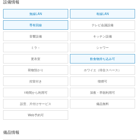
設備情報
無線LAN
有線LAN
専有回線
テレビ会議設備
音響設備
キッチン設備
ミラ－
シャワー
更衣室
飲食物持ち込み可
荷物預かり
ホワイエ（待合スペース）
控室付き
喫煙可
1時間から利用可
深夜・早朝利用可
設営、片付けサービス
備品無料
Web予約可
備品情報