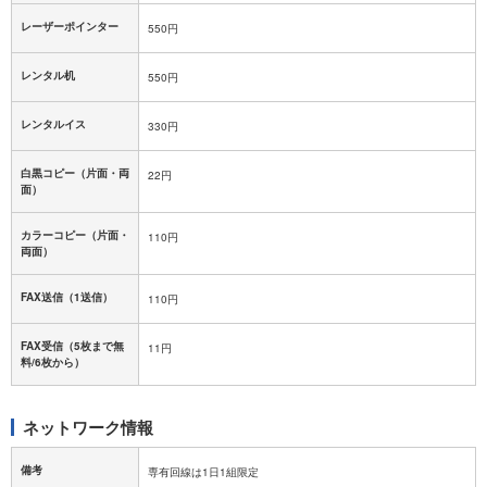
レーザーポインター
550円
レンタル机
550円
レンタルイス
330円
白黒コピー（片面・両
22円
面）
カラーコピー（片面・
110円
両面）
FAX送信（1送信）
110円
FAX受信（5枚まで無
11円
料/6枚から）
ネットワーク情報
備考
専有回線は1日1組限定