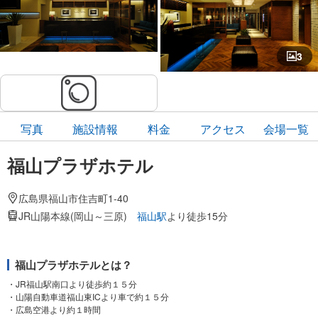
3
写真
施設情報
料金
アクセス
会場一覧
福山プラザホテル
広島県福山市住吉町1-40
JR山陽本線(岡山～三原)
福山駅
より徒歩15分
福山プラザホテルとは？
・JR福山駅南口より徒歩約１５分
・山陽自動車道福山東ICより車で約１５分
・広島空港より約１時間