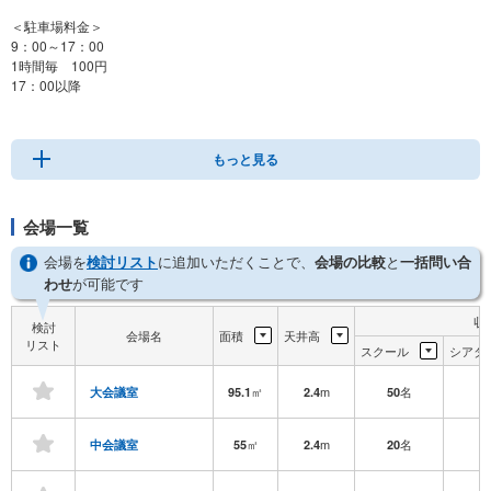
＜駐車場料金＞
9：00～17：00
1時間毎 100円
17：00以降
1時間毎 300円
※駐車台数に限りが有る為,お車の台数によりましてはお断りさせて頂く場合 が
もっと見る
ございます。ご了承下さいませ。
会場一覧
会場を
検討リスト
に追加いただくことで、
会場の比較
と
一括問い合
わせ
が可能です
収
検討
会場名
面積
天井高
リスト
スクール
シアタ
㎡
m
名
-
大会議室
95.1
2.4
50
㎡
m
名
-
中会議室
55
2.4
20