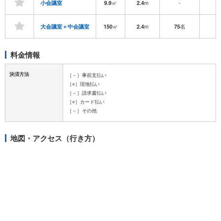
㎡
m
-
-
小会議室
9.9
2.4
㎡
m
名
-
大会議室＋中会議室
150
2.4
75
料金情報
決済方法
［－］事前支払い
［○］現地払い
［－］請求書払い
［○］カード払い
［－］その他
地図・アクセス（行き方）