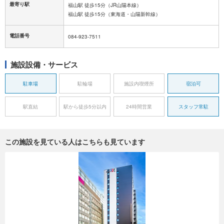
最寄り駅
福山駅 徒歩15分（JR山陽本線）
福山駅 徒歩15分（東海道・山陽新幹線）
電話番号
084-923-7511
施設設備・サービス
駐車場
駐輪場
施設内喫煙所
宿泊可
駅直結
駅から徒歩5分以内
24時間営業
スタッフ常駐
この施設を見ている人はこちらも見ています