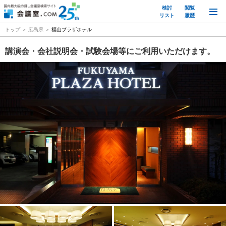
検討
閲覧
M
リスト
履歴
トップ
広島県
福山プラザホテル
講演会・会社説明会・試験会場等にご利用いただけます。