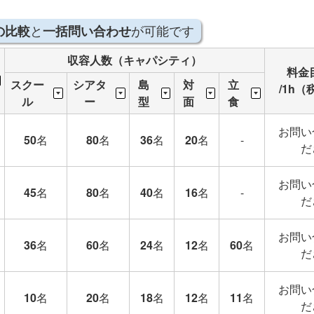
と
が可能です
の比較
一括問い合わせ
収容人数（キャパシティ）
料金
スクー
シアタ
島
対
立
/1h（
ル
ー
型
面
食
お問い
50
名
80
名
36
名
20
名
-
だ
お問い
45
名
80
名
40
名
16
名
-
だ
お問い
36
名
60
名
24
名
12
名
60
名
だ
お問い
10
名
20
名
18
名
12
名
11
名
だ