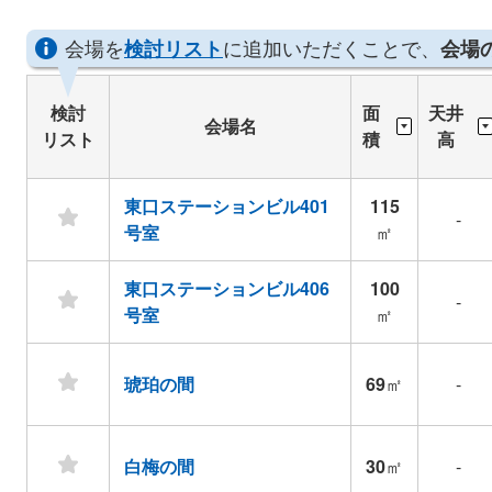
会場を
に追加いただくことで、
検討リスト
会場
検討
面
天井
会場名
リスト
積
高
東口ステーションビル401
115
-
号室
㎡
東口ステーションビル406
100
-
号室
㎡
琥珀の間
69
㎡
-
白梅の間
30
㎡
-