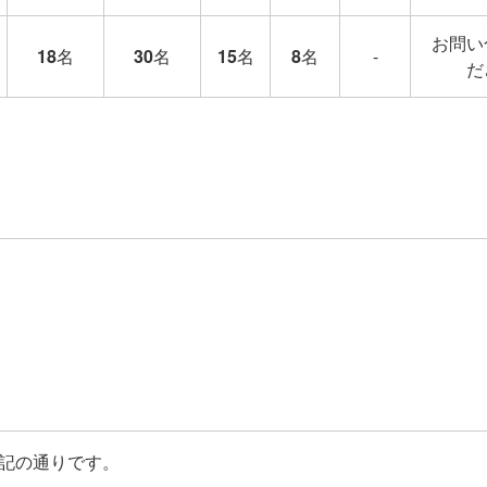
お問い
18
名
30
名
15
名
8
名
-
だ
記の通りです。