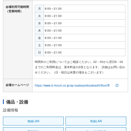
会場利用可能時間
月
9:00～21:00
（営業時間）
火
9:00～21:00
水
9:00～21:00
木
9:00～21:00
金
9:00～21:00
土
9:00～21:00
日
9:00～21:00
時間外のご利用についてはご相談ください。22：00から翌日8：00
までのご利用料金は、基本料金の2倍となります。 詳細はお問い合わ
会場ホームページ
https://www.tc-forum.co.jp/ap-osakayodoyabashi/floor/B
備品・設備
設備情報
無線LAN
有線LAN