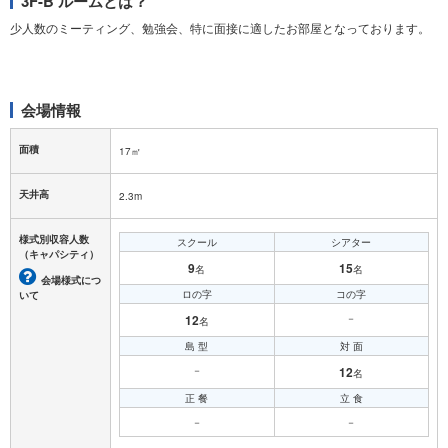
3F-B ルームとは？
少人数のミーティング、勉強会、特に面接に適したお部屋となっております。
会場情報
面積
17㎡
天井高
2.3m
様式別収容人数
スクール
シアター
（キャパシティ）
9
15
名
名
会場様式につ
ロの字
コの字
いて
12
－
名
島 型
対 面
－
12
名
正 餐
立 食
－
－