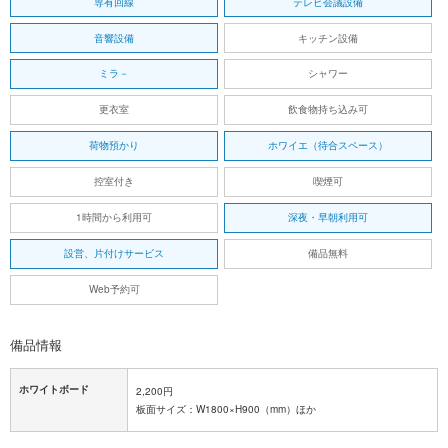
専有回線
テレビ会議設備
音響設備
キッチン設備
ミラ－
シャワー
更衣室
飲食物持ち込み可
荷物預かり
ホワイエ（待合スペース）
控室付き
喫煙可
1時間から利用可
深夜・早朝利用可
設営、片付けサービス
備品無料
Web予約可
備品情報
ホワイトボード
2,200円
板面サイズ：W1800×H900（mm）ほか