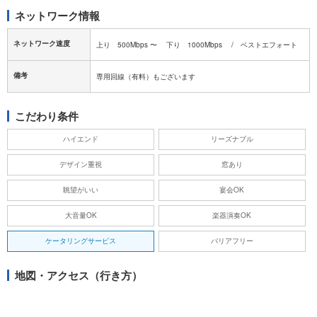
ネットワーク情報
ネットワーク速度
上り 500Mbps 〜 下り 1000Mbps / ベストエフォート
備考
専用回線（有料）もございます
こだわり条件
ハイエンド
リーズナブル
デザイン重視
窓あり
眺望がいい
宴会OK
大音量OK
楽器演奏OK
ケータリングサービス
バリアフリー
地図・アクセス（行き方）