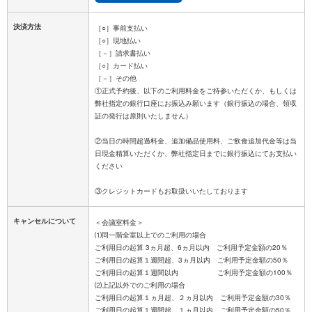
決済方法
［○］事前支払い
［○］現地払い
［－］請求書払い
［○］カード払い
［－］その他
①正式予約後、以下のご利用料金をご持参いただくか、もしくは
弊社指定の銀行口座にお振込み願います（銀行振込の場合、領収
証の発行は原則いたしません）
②当日の時間超過料金、追加備品使用料、ご飲食追加代金等は当
日現金精算いただくか、弊社指定日までに銀行振込にてお支払い
ください
キャンセルについて
＜会議室料金＞
⑴同一階全室以上でのご利用の場合
ご利用日の起算 3ヵ月超、6ヵ月以内 ご利用予定金額の20％
ご利用日の起算１週間超、3ヵ月以内 ご利用予定金額の50％
ご利用日の起算１週間以内 ご利用予定金額の100％
⑵上記以外でのご利用の場合
ご利用日の起算１ヵ月超、２ヵ月以内 ご利用予定金額の30％
ご利用日の起算１週間超、１ヵ月以内 ご利用予定金額の50％