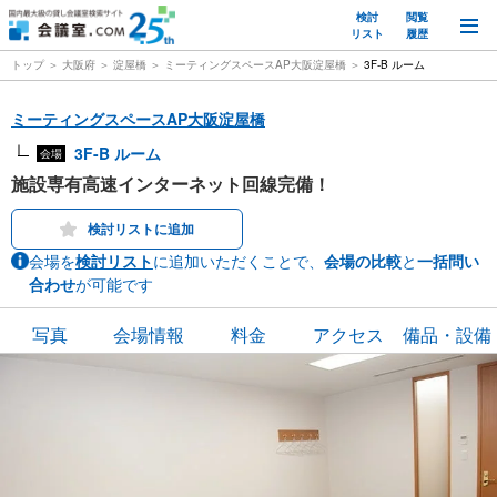
検討
閲覧
M
リスト
履歴
トップ
大阪府
淀屋橋
ミーティングスペースAP大阪淀屋橋
3F-B ルーム
ミーティングスペースAP大阪淀屋橋
3F-B ルーム
会場
施設専有高速インターネット回線完備！
検討リストに追加
会場を
検討リスト
に追加いただくことで、
会場の比較
と
一括問い
合わせ
が可能です
写真
会場情報
料金
アクセス
備品・設備