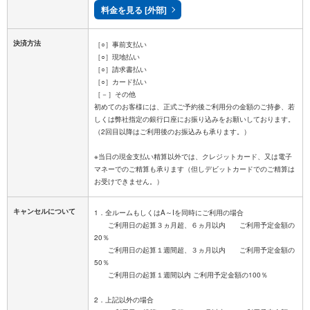
料金を見る [外部]
決済方法
［○］事前支払い
［○］現地払い
［○］請求書払い
［○］カード払い
［－］その他
初めてのお客様には、正式ご予約後ご利用分の金額のご持参、若
しくは弊社指定の銀行口座にお振り込みをお願いしております。
（2回目以降はご利用後のお振込みも承ります。）
※当日の現金支払い精算以外では、クレジットカード、又は電子
マネーでのご精算も承ります（但しデビットカードでのご精算は
キャンセルについて
1．全ルームもしくはA～Iを同時にご利用の場合
ご利用日の起算３ヵ月超、６ヵ月以内 ご利用予定金額の
20％
ご利用日の起算１週間超、３ヵ月以内 ご利用予定金額の
50％
ご利用日の起算１週間以内 ご利用予定金額の100％
2．上記以外の場合