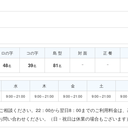
ロの字
コの字
島 型
対 面
正 餐
－
－
48
39
81
名
名
名
水
木
金
土
9:00～21:00
9:00～21:00
9:00～21:00
9:00～21:00
9:00
相談ください。22：00から翌日8：00までのご利用料金は