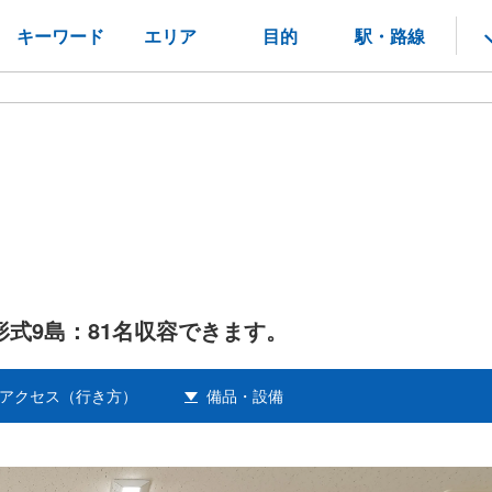
キーワード
エリア
目的
駅・路線
形式9島：81名収容できます。
アクセス（行き方）
備品・設備