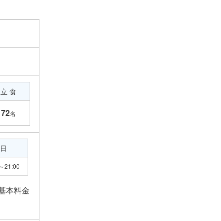
立 食
72
名
日
～21:00
、基本料金