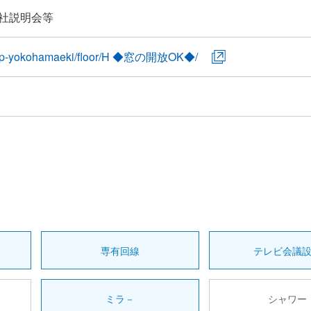
社説明会等
.jp/ap-yokohamaeki/floor/H ◆窓の開放OK◆/
専有回線
テレビ会議
ミラ－
シャワー