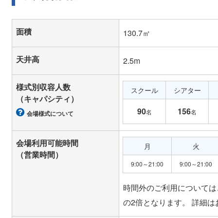
面積
130.7㎡
天井高
2.5m
様式別収容人数
スクール
シアター
（キャパシティ）
90
156
名
名
会場様式について
会場利用可能時間
月
火
（営業時間）
9:00～21:00
9:00～21:00
時間外のご利用についてはご