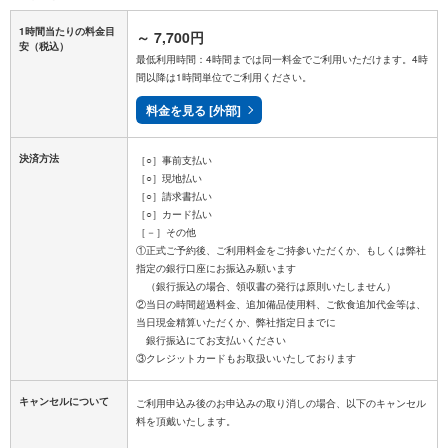
1時間当たりの料金目
～
7,700円
安
（税込）
最低利用時間：4時間までは同一料金でご利用いただけます。4時
間以降は1時間単位でご利用ください。
料金を見る [外部]
決済方法
［○］事前支払い
［○］現地払い
［○］請求書払い
［○］カード払い
［－］その他
①正式ご予約後、ご利用料金をご持参いただくか、もしくは弊社
指定の銀行口座にお振込み願います
（銀行振込の場合、領収書の発行は原則いたしません）
②当日の時間超過料金、追加備品使用料、ご飲食追加代金等は、
当日現金精算いただくか、弊社指定日までに
銀行振込にてお支払いください
キャンセルについて
ご利用申込み後のお申込みの取り消しの場合、以下のキャンセル
料を頂戴いたします。