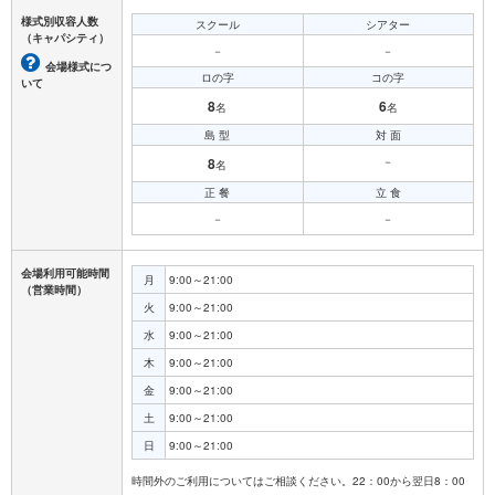
様式別収容人数
スクール
シアター
（キャパシティ）
－
－
会場様式につ
ロの字
コの字
いて
8
6
名
名
島 型
対 面
8
－
名
正 餐
立 食
－
－
会場利用可能時間
月
9:00～21:00
（営業時間）
火
9:00～21:00
水
9:00～21:00
木
9:00～21:00
金
9:00～21:00
土
9:00～21:00
日
9:00～21:00
時間外のご利用についてはご相談ください。22：00から翌日8：00