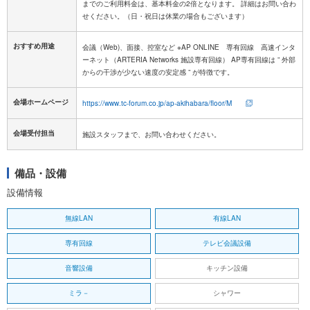
までのご利用料金は、基本料金の2倍となります。 詳細はお問い合わ
おすすめ用途
会議（Web)、面接、控室など ※AP ONLINE 専有回線 高速インタ
ーネット（ARTERIA Networks 施設専有回線） AP専有回線は ” 外部
からの干渉が少ない速度の安定感 ” が特徴です。
会場ホームページ
https://www.tc-forum.co.jp/ap-akihabara/floor/M
会場受付担当
施設スタッフまで、お問い合わせください。
備品・設備
設備情報
無線LAN
有線LAN
専有回線
テレビ会議設備
音響設備
キッチン設備
ミラ－
シャワー