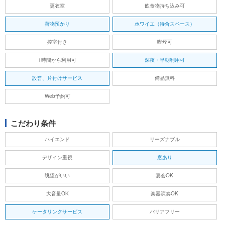
更衣室
飲食物持ち込み可
荷物預かり
ホワイエ（待合スペース）
控室付き
喫煙可
1時間から利用可
深夜・早朝利用可
設営、片付けサービス
備品無料
Web予約可
こだわり条件
ハイエンド
リーズナブル
デザイン重視
窓あり
眺望がいい
宴会OK
大音量OK
楽器演奏OK
ケータリングサービス
バリアフリー