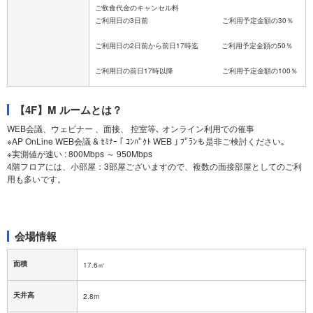
ご飲食代金のキャンセル料
ご利用日の3日前 ご利用予定金額の30％
ご利用日の2日前から前日17時迄 ご利用予定金額の50％
【4F】M ルームとは？
WEB会議、ウェビナー 、面接、 控室等､ オンライン利用での催事
※AP OnLine WEB会議 & ｾﾐﾅｰ ｢ ｺﾝﾊﾟｸﾄ WEB ｣ ﾌﾟﾗﾝも是非ご検討ください｡
※実測値が速い : 800Mbps ～ 950Mbps
4階フロアには、小部屋：3部屋ございますので、複数の面接部屋としてのご利
用も多いです。
会場情報
面積
17.6㎡
天井高
2.8m