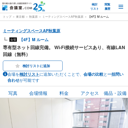
検討
閲覧
M
リスト
履歴
トップ
東京都
秋葉原
ミーティングスペースAP秋葉原
【4F】M ルーム
ミーティングスペースAP秋葉原
【4F】M ルーム
会場
専有型ネット回線完備。 Wi-Fi接続サービスあり、有線LAN
回線（無料）
検討リストに追加
会場を
検討リスト
に追加いただくことで、
会場の比較
と
一括問い
合わせ
が可能です
写真
会場情報
料金
アクセス
備品・設備