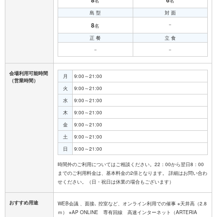
名
名
島 型
対 面
8
－
名
正 餐
立 食
－
－
会場利用可能時間
月
9:00～21:00
（営業時間）
火
9:00～21:00
水
9:00～21:00
木
9:00～21:00
金
9:00～21:00
土
9:00～21:00
日
9:00～21:00
時間外のご利用についてはご相談ください。22：00から翌日8：00
までのご利用料金は、基本料金の2倍となります。 詳細はお問い合わ
おすすめ用途
WEB会議 、面接､ 控室など、オンライン利用での催事 ※天井高（2.8
ｍ） ※AP ONLINE 専有回線 高速インターネット（ARTERIA