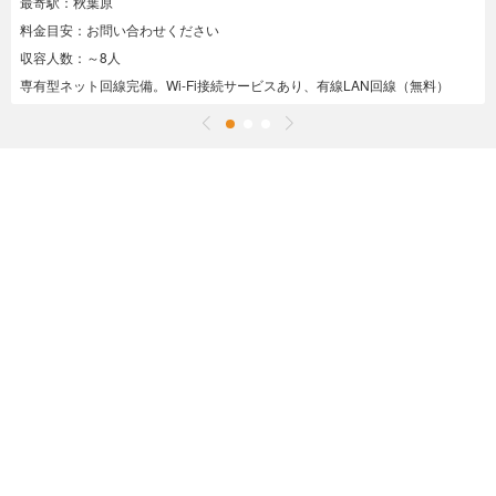
最寄駅：秋葉原
料金目安：お問い合わせください
収容人数：～8人
専有型ネット回線完備。Wi-Fi接続サービスあり、有線LAN回線（無料）