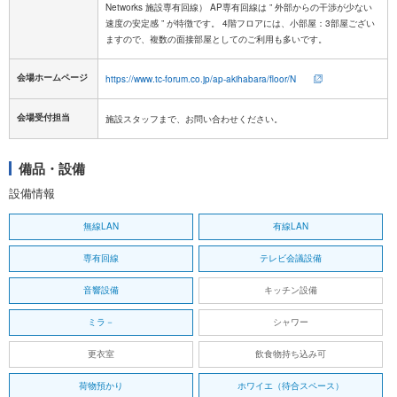
Networks 施設専有回線） AP専有回線は ” 外部からの干渉が少ない
速度の安定感 ” が特徴です。 4階フロアには、小部屋：3部屋ござい
ますので、複数の面接部屋としてのご利用も多いです。
会場ホームページ
https://www.tc-forum.co.jp/ap-akihabara/floor/N
会場受付担当
施設スタッフまで、お問い合わせください。
備品・設備
設備情報
無線LAN
有線LAN
専有回線
テレビ会議設備
音響設備
キッチン設備
ミラ－
シャワー
更衣室
飲食物持ち込み可
荷物預かり
ホワイエ（待合スペース）