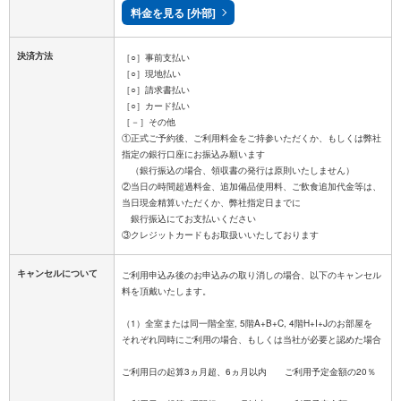
料金を見る [外部]
決済方法
［○］事前支払い
［○］現地払い
［○］請求書払い
［○］カード払い
［－］その他
①正式ご予約後、ご利用料金をご持参いただくか、もしくは弊社
指定の銀行口座にお振込み願います
（銀行振込の場合、領収書の発行は原則いたしません）
②当日の時間超過料金、追加備品使用料、ご飲食追加代金等は、
当日現金精算いただくか、弊社指定日までに
銀行振込にてお支払いください
キャンセルについて
ご利用申込み後のお申込みの取り消しの場合、以下のキャンセル
料を頂戴いたします。
（1）全室または同一階全室, 5階A+B+C, 4階H+I+Jのお部屋を
それぞれ同時にご利用の場合、もしくは当社が必要と認めた場合
ご利用日の起算3ヵ月超、6ヵ月以内 ご利用予定金額の20％