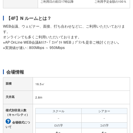
【4F】N ルームとは？
WEB会議、ウェビナー、面接、打ち合わせなどに、ご利用いただいておりま
す。
オンラインでも多くご利用いただいております。
※AP OnLine WEB会議&ｾﾐﾅｰ ｢ ｺﾝﾊﾟｸﾄ WEB ｣ ﾌﾟﾗﾝも是非ご検討ください｡
※実測値が速い : 800Mbps ～ 950Mbps
会場情報
面積
16.5㎡
天井高
2.8m
様式別収容人数
スクール
シアター
（キャパシティ）
－
－
会場様式につ
ロの字
コの字
いて
8
6