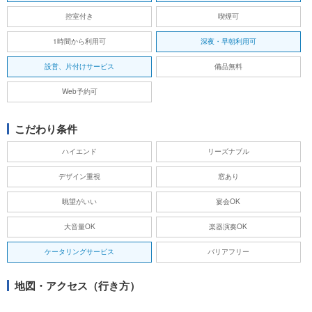
控室付き
喫煙可
1時間から利用可
深夜・早朝利用可
設営、片付けサービス
備品無料
Web予約可
こだわり条件
ハイエンド
リーズナブル
デザイン重視
窓あり
眺望がいい
宴会OK
大音量OK
楽器演奏OK
ケータリングサービス
バリアフリー
地図・アクセス（行き方）