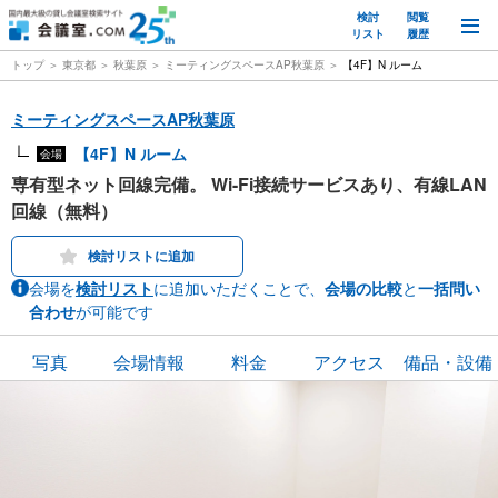
検討
閲覧
M
リスト
履歴
トップ
東京都
秋葉原
ミーティングスペースAP秋葉原
【4F】N ルーム
ミーティングスペースAP秋葉原
【4F】N ルーム
会場
専有型ネット回線完備。 Wi-Fi接続サービスあり、有線LAN
回線（無料）
検討リストに追加
会場を
検討リスト
に追加いただくことで、
会場の比較
と
一括問い
合わせ
が可能です
写真
会場情報
料金
アクセス
備品・設備