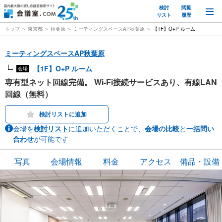
検討
閲覧
M
リスト
履歴
トップ
東京都
秋葉原
ミーティングスペースAP秋葉原
【1F】O+P ルーム
ミーティングスペースAP秋葉原
【1F】O+P ルーム
会場
専有型ネット回線完備。 Wi-Fi接続サービスあり、有線LAN
回線（無料）
検討リストに追加
会場を
検討リスト
に追加いただくことで、
会場の比較
と
一括問い
合わせ
が可能です
写真
会場情報
料金
アクセス
備品・設備