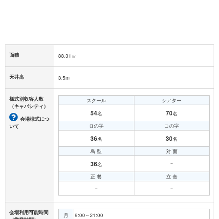
面積
88.31㎡
天井高
3.5m
様式別収容人数
スクール
シアター
（キャパシティ）
54
70
名
名
会場様式につ
ロの字
コの字
いて
36
30
名
名
島 型
対 面
36
－
名
正 餐
立 食
－
－
会場利用可能時間
月
9:00～21:00