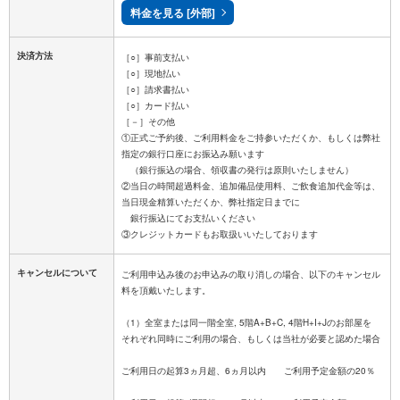
料金を見る [外部]
決済方法
［○］事前支払い
［○］現地払い
［○］請求書払い
［○］カード払い
［－］その他
①正式ご予約後、ご利用料金をご持参いただくか、もしくは弊社
指定の銀行口座にお振込み願います
（銀行振込の場合、領収書の発行は原則いたしません）
②当日の時間超過料金、追加備品使用料、ご飲食追加代金等は、
当日現金精算いただくか、弊社指定日までに
銀行振込にてお支払いください
キャンセルについて
ご利用申込み後のお申込みの取り消しの場合、以下のキャンセル
料を頂戴いたします。
（1）全室または同一階全室, 5階A+B+C, 4階H+I+Jのお部屋を
それぞれ同時にご利用の場合、もしくは当社が必要と認めた場合
ご利用日の起算3ヵ月超、6ヵ月以内 ご利用予定金額の20％