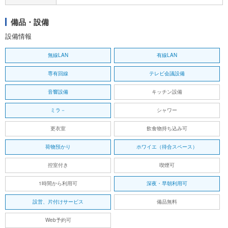
備品・設備
設備情報
無線LAN
有線LAN
専有回線
テレビ会議設備
音響設備
キッチン設備
ミラ－
シャワー
更衣室
飲食物持ち込み可
荷物預かり
ホワイエ（待合スペース）
控室付き
喫煙可
1時間から利用可
深夜・早朝利用可
設営、片付けサービス
備品無料
Web予約可