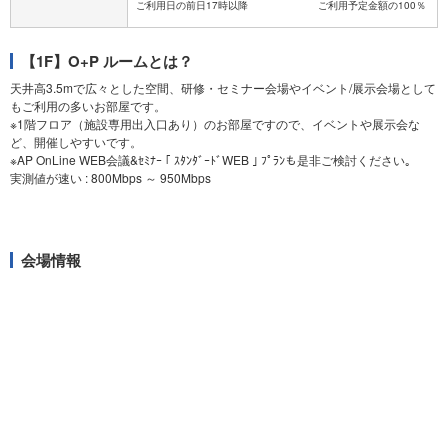
【1F】O+P ルームとは？
天井高3.5mで広々とした空間、研修・セミナー会場やイベント/展示会場として
もご利用の多いお部屋です。
※1階フロア（施設専用出入口あり）のお部屋ですので、イベントや展示会な
ど、開催しやすいです。
※AP OnLine WEB会議&ｾﾐﾅｰ ｢ ｽﾀﾝﾀﾞｰﾄﾞWEB ｣ ﾌﾟﾗﾝも是非ご検討ください｡
実測値が速い : 800Mbps ～ 950Mbps
会場情報