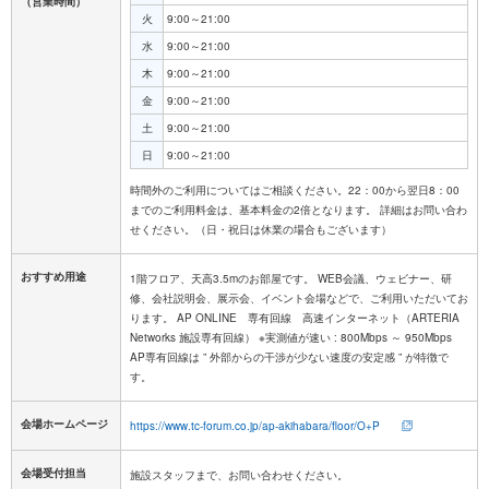
（営業時間）
火
9:00～21:00
水
9:00～21:00
木
9:00～21:00
金
9:00～21:00
土
9:00～21:00
日
9:00～21:00
時間外のご利用についてはご相談ください。22：00から翌日8：00
までのご利用料金は、基本料金の2倍となります。 詳細はお問い合わ
おすすめ用途
1階フロア、天高3.5mのお部屋です。 WEB会議、ウェビナー、研
修、会社説明会、展示会、イベント会場などで、ご利用いただいてお
ります。 AP ONLINE 専有回線 高速インターネット（ARTERIA
Networks 施設専有回線） ※実測値が速い : 800Mbps ～ 950Mbps
AP専有回線は ” 外部からの干渉が少ない速度の安定感 ” が特徴で
す。
会場ホームページ
https://www.tc-forum.co.jp/ap-akihabara/floor/O+P
会場受付担当
施設スタッフまで、お問い合わせください。