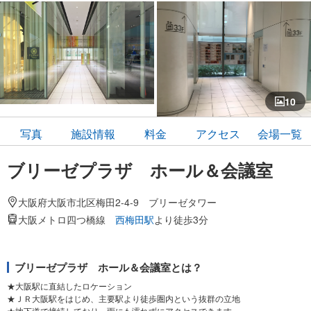
10
写真
施設情報
料金
アクセス
会場一覧
ブリーゼプラザ ホール＆会議室
大阪府大阪市北区梅田2-4-9 ブリーゼタワー
大阪メトロ四つ橋線
西梅田駅
より徒歩3分
ブリーゼプラザ ホール＆会議室とは？
★大阪駅に直結したロケーション
★ＪＲ大阪駅をはじめ、主要駅より徒歩圏内という抜群の立地
★地下道で接続しており、雨にも濡れずにアクセスできます