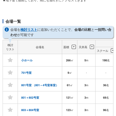
会場一覧
会場を
検討リスト
に追加いただくことで、
会場の比較
と
一括問い合
わせ
が可能です
検討
会場名
面積
天井高
リスト
スクール
㎡
m
名
小ホール
266
5
198
㎡
-
-
701号室
9
㎡
m
名
801号室 （801～4号室単室）
61
3
36
㎡
m
名
801＋802号室
121
3
69
㎡
m
名
803＋804号室
123
3
96