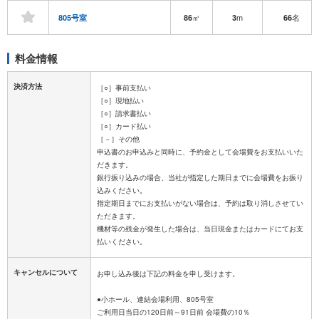
㎡
m
名
805号室
86
3
66
料金情報
決済方法
［○］事前支払い
［○］現地払い
［○］請求書払い
［○］カード払い
［－］その他
申込書のお申込みと同時に、予約金として会場費をお支払いいた
だきます。
銀行振り込みの場合、当社が指定した期日までに会場費をお振り
込みください。
指定期日までにお支払いがない場合は、予約は取り消しさせてい
ただきます。
機材等の残金が発生した場合は、当日現金またはカードにてお支
キャンセルについて
お申し込み後は下記の料金を申し受けます。
●小ホール、連結会場利用、805号室
ご利用日当日の120日前～91日前 会場費の10％