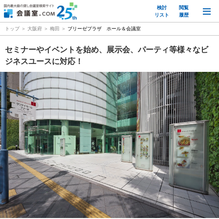
検討
閲覧
M
リスト
履歴
トップ
大阪府
梅田
ブリーゼプラザ ホール＆会議室
セミナーやイベントを始め、展示会、パーティ等様々なビ
ジネスユースに対応！