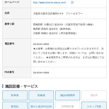
ホームページ
http://www.breeze-plaza.com/
住所
大阪府大阪市北区梅田2-4-9 ブリーゼタワー
最寄り駅
西梅田駅 10番出口 徒歩3分（大阪市営地下鉄四つ橋線）
梅田駅 西改札 徒歩5分（阪神本線）
大阪駅 桜橋口 徒歩5分（JR大阪環状線）
電話番号
06-6344-4890
★お食事・お飲物のお持込はお断りさせていただきますので、当
社にてご注文をお願い致します。詳細については、お問い合わせ
ください。 ★会場見学をご希望される方は、まずはお電話にてお
問い合わせください。
FAX番号
06-6344-4666
施設設備・サービス
駐車場
駐輪場
施設内喫煙所
宿泊可
駅直結
駅から徒歩5分以内
24時間営業
スタッフ常駐