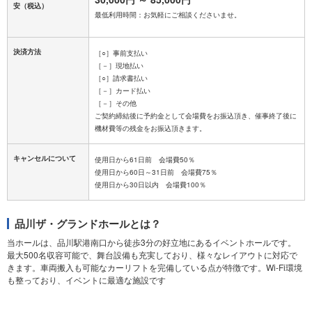
安
（税込）
最低利用時間：お気軽にご相談くださいませ。
決済方法
［○］事前支払い
［－］現地払い
［○］請求書払い
［－］カード払い
［－］その他
ご契約締結後に予約金として会場費をお振込頂き、催事終了後に
キャンセルについて
使用日から61日前 会場費50％
使用日から60日～31日前 会場費75％
品川ザ・グランドホールとは？
当ホールは、品川駅港南口から徒歩3分の好立地にあるイベントホールです。
最大500名収容可能で、舞台設備も充実しており、様々なレイアウトに対応で
きます。車両搬入も可能なカーリフトを完備している点が特徴です。Wi-Fi環境
も整っており、イベントに最適な施設です