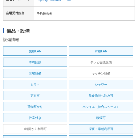
会場受付担当
予約担当者
備品・設備
設備情報
無線LAN
有線LAN
専有回線
テレビ会議設備
音響設備
キッチン設備
ミラ－
シャワー
更衣室
飲食物持ち込み可
荷物預かり
ホワイエ（待合スペース）
控室付き
喫煙可
1時間から利用可
深夜・早朝利用可