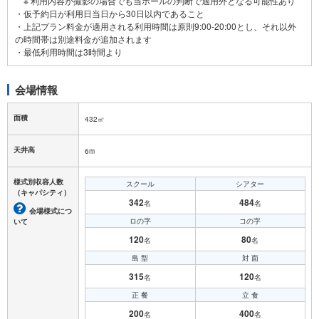
※ 利用内容が撮影の場合でも当ホールの判断で適用外となる可能性あり
・仮予約日が利用日当日から30日以内であること
・上記プラン料金が適用される利用時間は原則9:00-20:00とし、それ以外
の時間帯は別途料金が追加されます
会場情報
面積
432㎡
天井高
6m
様式別収容人数
スクール
シアター
（キャパシティ）
342
484
名
名
会場様式につ
ロの字
コの字
いて
120
80
名
名
島 型
対 面
315
120
名
名
正 餐
立 食
200
400
名
名