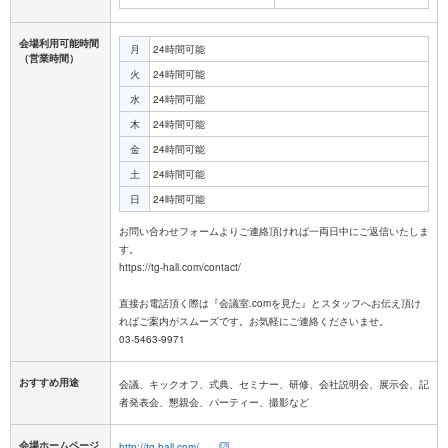
会場利用可能時間
月
24時間可能
（営業時間）
火
24時間可能
水
24時間可能
木
24時間可能
金
24時間可能
土
24時間可能
日
24時間可能
お問い合わせフォームよりご連絡頂ければ一両日中にご返信いたしま
す。
https://tg-hall.com/contact/
直接お電話頂く際は『会議室.comを見た』とスタッフへお伝え頂け
ればご案内がスムーズです。お気軽にご連絡くださいませ。
おすすめ用途
会議、キックオフ、式典、セミナー、研修、会社説明会、展示会、記
者発表会、懇親会、パーティー、撮影など
会場ホームページ
http://tg-hall.com/