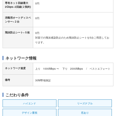
専有ネット回線最大
0円
2Gbps×2回線(２契約)
消毒用オートディスペ
0円
ンサー×２台
飛沫防止シート×５枚
0円
対面での飛沫感染防止のため飛沫防止シートを5台ご用意してお
ります。
ネットワーク情報
ネットワーク速度
上り 1000Mbps 〜 下り 2000Mbps / ベストエフォート
備考
30M帯域保証
こだわり条件
ハイエンド
リーズナブル
デザイン重視
窓あり