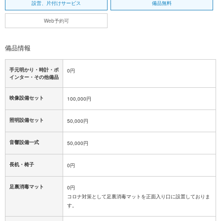
設営、片付けサービス
備品無料
Web予約可
備品情報
手元明かり・時計・ポ
0円
インター・その他備品
映像設備セット
100,000円
照明設備セット
50,000円
音響設備一式
50,000円
長机・椅子
0円
足裏消毒マット
0円
コロナ対策として足裏消毒マットを正面入り口に設置しておりま
す。