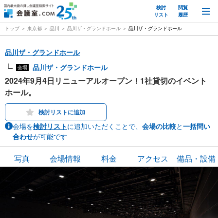
検討
閲覧
M
リスト
履歴
トップ
東京都
品川
品川ザ・グランドホール
品川ザ・グランドホール
品川ザ・グランドホール
品川ザ・グランドホール
会場
2024年9月4日リニューアルオープン！1社貸切のイベント
ホール。
検討リストに追加
会場を
検討リスト
に追加いただくことで、
会場の比較
と
一括問い
合わせ
が可能です
写真
会場情報
料金
アクセス
備品・設備