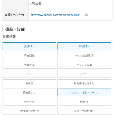
試験会場
会場ホームページ
http://www.abohall.com/rooms/room501A/
備品・設備
設備情報
無線LAN
有線LAN
専有回線
テレビ会議設備
音響設備
キッチン設備
ミラ－
シャワー
更衣室
飲食物持ち込み可
荷物預かり
ホワイエ（待合スペース）
控室付き
喫煙可
1時間から利用可
深夜・早朝利用可