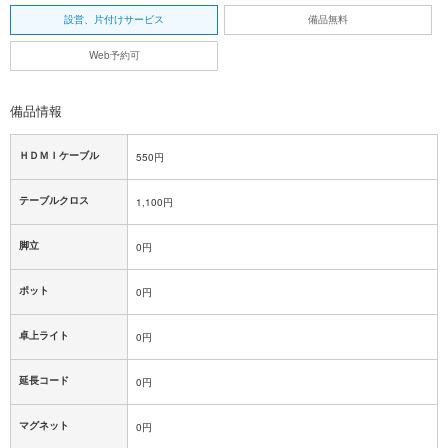
設営、片付けサービス
備品無料
Web予約可
備品情報
ＨＤＭＩケーブル
550円
テーブルクロス
1,100円
脚立
0円
ポット
0円
卓上ライト
0円
延長コード
0円
マグネット
0円