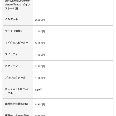
word,Excel,PowerP
oint (office2016)イン
ストール済
ＣＤデッキ
2,200円
マイク（追加）
1,100円
マイク＆スピーカー
5,500円
スイッチャー
1,100円
スクリーン
2,200円
プロジェクター台
1,100円
Ｄ－ｓｕｂ15ピンケ
550円
ーブル
資料提示装置(OHC)
8,800円
液晶モニター50型兼
8,800円