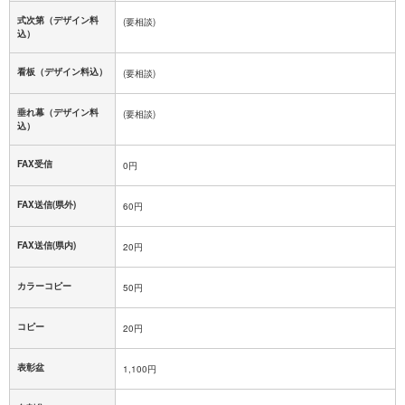
式次第（デザイン料
(要相談)
込）
看板（デザイン料込）
(要相談)
垂れ幕（デザイン料
(要相談)
込）
FAX受信
0円
FAX送信(県外)
60円
FAX送信(県内)
20円
カラーコピー
50円
コピー
20円
表彰盆
1,100円