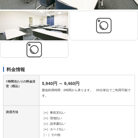
料金情報
1時間当たりの料金目
5,940円
～
9,460円
安
（税込）
最低利用時間：2時間から承ります。 30分単位でご利用可能で
す。
決済方法
［○］事前支払い
［○］現地払い
［○］請求書払い
［○］カード払い
［－］その他