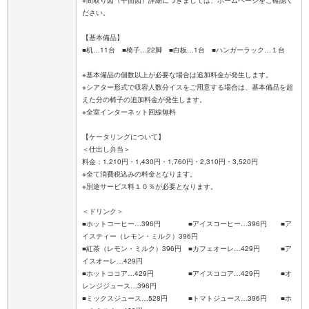
※間取り図（平面図）詳細につきましては、ホームページをご確認く
ださい。
【基本備品】
■机…11台 ■椅子…22脚 ■白板…1台 ■ハンガーラック…１台
※基本備品の個数以上が必要な場合は追加料金が発生します。
※シアター形式で収容人数分イスをご用意する場合は、基本備品を超
えた分の椅子の追加料金が発生します。
※全室インターネット回線無料
【ケータリングについて】
＜仕出し弁当＞
料金：1,210円・1,430円・1,760円・2,310円・3,520円
※全て消費税込みの料金となります。
※別途サービス料１０％が必要となります。
＜ドリンク＞
■ホットコーヒー…396円 ■アイスコーヒー…396円 ■ア
イスティー（レモン・ミルク）396円
■紅茶（レモン・ミルク）396円 ■カフェオーレ…429円 ■ア
イスオーレ…429円
■ホットココア…429円 ■アイスココア…429円 ■オ
レンジジュース…396円
■ミックスジュース…528円 ■トマトジュース…396円 ■ホ