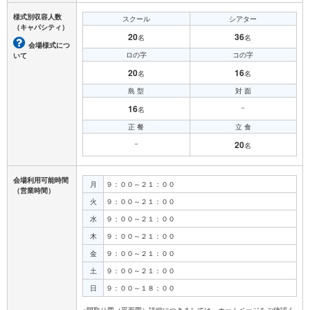
様式別収容人数
スクール
シアター
（キャパシティ）
20
36
名
名
会場様式につ
ロの字
コの字
いて
20
16
名
名
島 型
対 面
16
－
名
正 餐
立 食
－
20
名
会場利用可能時間
月
９：００～２１：００
（営業時間）
火
９：００～２１：００
水
９：００～２１：００
木
９：００～２１：００
金
９：００～２１：００
土
９：００～２１：００
日
９：００～１８：００