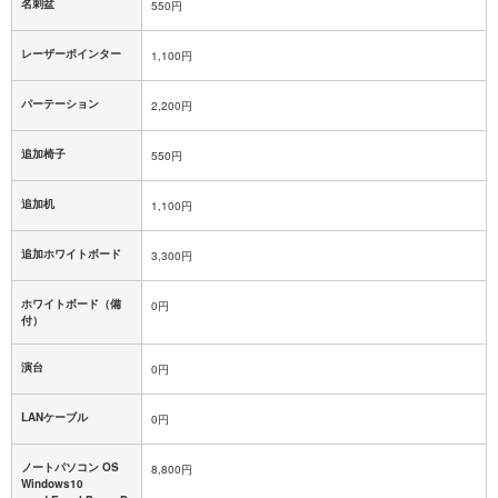
名刺盆
550円
レーザーポインター
1,100円
パーテーション
2,200円
追加椅子
550円
追加机
1,100円
追加ホワイトボード
3,300円
ホワイトボード（備
0円
付）
演台
0円
LANケーブル
0円
ノートパソコン OS
8,800円
Windows10