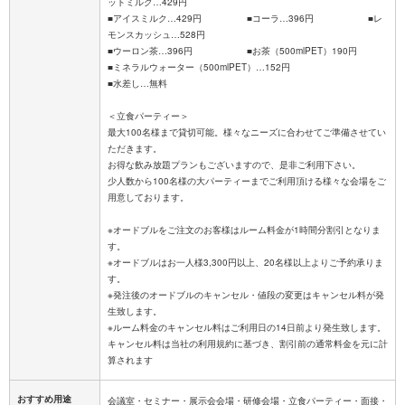
ットミルク…429円
■アイスミルク…429円 ■コーラ…396円 ■レ
モンスカッシュ…528円
■ウーロン茶…396円 ■お茶（500mlPET）190円
■ミネラルウォーター（500mlPET）…152円
■水差し…無料
＜立食パーティー＞
最大100名様まで貸切可能。様々なニーズに合わせてご準備させてい
ただきます。
お得な飲み放題プランもございますので、是非ご利用下さい。
少人数から100名様の大パーティーまでご利用頂ける様々な会場をご
用意しております。
※オードブルをご注文のお客様はルーム料金が1時間分割引となりま
す。
※オードブルはお一人様3,300円以上、20名様以上よりご予約承りま
す。
※発注後のオードブルのキャンセル・値段の変更はキャンセル料が発
生致します。
※ルーム料金のキャンセル料はご利用日の14日前より発生致します。
キャンセル料は当社の利用規約に基づき、割引前の通常料金を元に計
おすすめ用途
会議室・セミナー・展示会会場・研修会場・立食パーティー・面接・