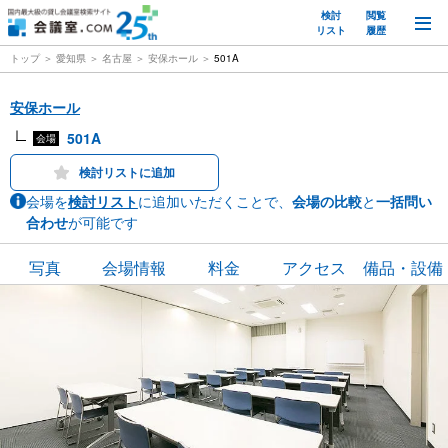
検討
閲覧
M
リスト
履歴
トップ
愛知県
名古屋
安保ホール
501A
安保ホール
501A
会場
検討リストに追加
会場を
検討リスト
に追加いただくことで、
会場の比較
と
一括問い
合わせ
が可能です
写真
会場情報
料金
アクセス
備品・設備