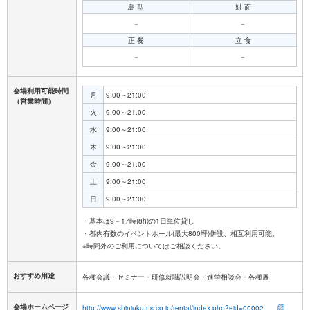
島 型
対 面
－
－
正 餐
立 食
－
－
会場利用可能時間
月
9:00～21:00
（営業時間）
火
9:00～21:00
水
9:00～21:00
木
9:00～21:00
金
9:00～21:00
土
9:00～21:00
日
9:00～21:00
・基本は9－17時(8h)の1日単位貸し
・都内有数のイベントホール(最大800坪)併設、相互利用可能。
おすすめ用途
各種会議・セミナー・研修就職説明会・進学相談会・各種展
会場ホームページ
http://www.shinjuku-ns.co.jp/rental/index.php?eid=00002