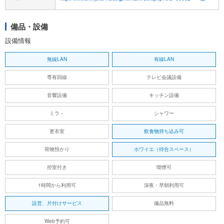
備品・設備
設備情報
無線LAN
有線LAN
専有回線
テレビ会議設備
音響設備
キッチン設備
ミラ－
シャワー
更衣室
飲食物持ち込み可
荷物預かり
ホワイエ（待合スペース）
控室付き
喫煙可
1時間から利用可
深夜・早朝利用可
設営、片付けサービス
備品無料
Web予約可