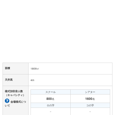
面積
1809㎡
天井高
4m
様式別収容人数
スクール
シアター
（キャパシティ）
800
1600
名
名
会場様式につ
ロの字
コの字
いて
－
－