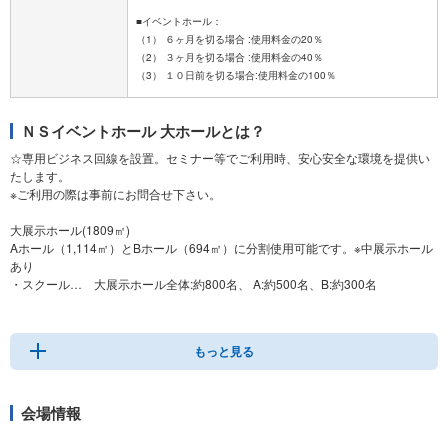
■イベントホール：
（1） ６ヶ月を切る場合 :使用料金の20％
（2） ３ヶ月を切る場合 :使用料金の40％
ＮＳイベントホール 大ホールとは？
☆専用ビジネス回線を設置。セミナー等でご利用時、安心安全な環境を提供い
たします。
※ご利用の際は事前にお問合せ下さい。
大展示ホール(1809㎡)
Aホール（1,114㎡）とBホール（694㎡）に分割使用可能です。※中展示ホール
あり
・スクール… 大展示ホール全体:約800名、 A:約500名、B:約300名
・シアター… 大展示ホール全体:約1600名、A:約1,000名、B:約600名
もっと見る
会場情報