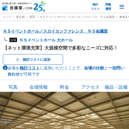
検討
閲覧
M
リスト
履歴
トップ
東京都
新宿
ＮＳイベントホール／スカイカンファレンス ＮＳ会議室
ＮＳイ
ＮＳイベントホール／スカイカンファレンス ＮＳ会議室
ＮＳイベントホール 大ホール
会場
【ネット環境充実】大規模空間で多彩なニーズに対応！
検討リストに追加
会場を
検討リスト
に追加いただくことで、
会場の比較
と
一括問い
合わせ
が可能です
写真
会場情報
料金
アクセス
備品・設備