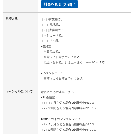
料金を見る [外部]
決済方法
［○］事前支払い
［－］現地払い
［○］請求書払い
［－］カード払い
［－］その他
■会議室：
・当日現金払い
・事前（７日前まで）に振込
・現金（当日払い）は土日除く、平日10－15時
■イベントホール：
キャンセルについて
電話にて必ず連絡下さい。
■3F会議室：
（1）1ヶ月を切る場合 :使用料金の20％
（2）2週間を切る場合 :使用料金の100％
■30Fスカイカンファレンス：
（1）2ヶ月を切る場合 :使用料金の20％
（2）2週間を切る場合 :使用料金の100％