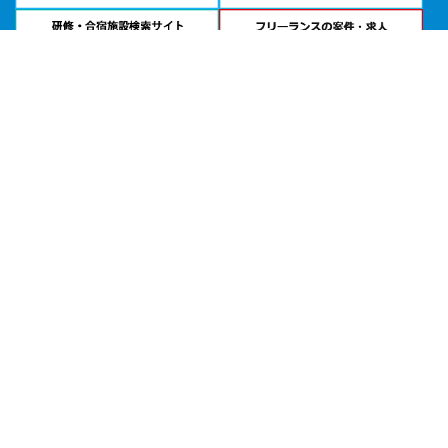
問い合わせる
お急ぎの方は
電話で相談
24時間受付 | 相談無料
ＮＳイベントホール／スカイカンファレンス ＮＳ会議室公式サイトを見る
エリアから貸し会議室を探す
北海道・東北
関東
北陸・甲信越
中部・東海
関西
中国・四国
九州・沖縄
目的から探す