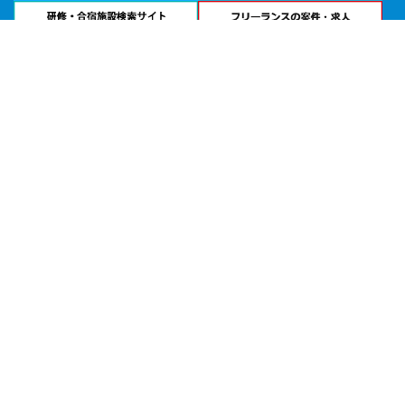
問い合わせる
お急ぎの方は
電話で相談
24時間受付 | 相談無料
南近代ビル 貸会議室公式サイトを見る
エリアから貸し会議室を探す
北海道・東北
関東
北陸・甲信越
中部・東海
関西
中国・四国
九州・沖縄
目的から探す