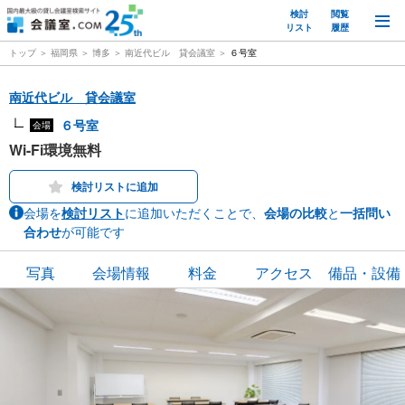
検討
閲覧
M
リスト
履歴
トップ
福岡県
博多
南近代ビル 貸会議室
６号室
南近代ビル 貸会議室
６号室
会場
Wi-Fi環境無料
検討リストに追加
会場を
検討リスト
に追加いただくことで、
会場の比較
と
一括問い
合わせ
が可能です
写真
会場情報
料金
アクセス
備品・設備