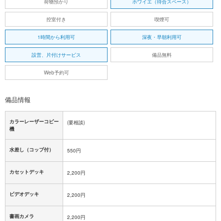
荷物預かり
ホワイエ（待合スペース）
控室付き
喫煙可
1時間から利用可
深夜・早朝利用可
設営、片付けサービス
備品無料
Web予約可
備品情報
カラーレーザーコピー
(要相談)
機
水差し（コップ付）
550円
カセットデッキ
2,200円
ビデオデッキ
2,200円
書画カメラ
2,200円