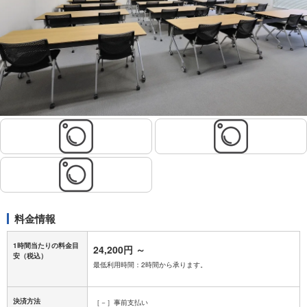
料金情報
1時間当たりの料金目
24,200円
～
安
（税込）
最低利用時間：2時間から承ります。
決済方法
［－］事前支払い