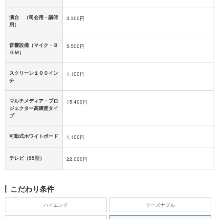
演台 （司会用・講師
3,300円
用）
音響設備（マイク・Ｂ
5,500円
ＧＭ）
スクリーン１００イン
1,100円
チ
マルチメディア・プロ
15,400円
ジェクター高輝度タイ
プ
可動式ホワイトボード
1,100円
テレビ（55型）
22,000円
こだわり条件
ハイエンド
リーズナブル