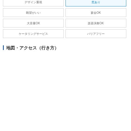
デザイン重視
窓あり
眺望がいい
宴会OK
大音量OK
楽器演奏OK
ケータリングサービス
バリアフリー
地図・アクセス（行き方）