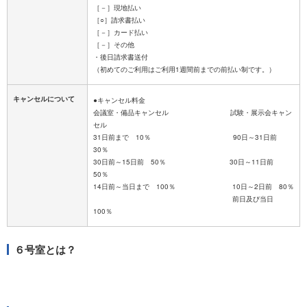
［－］現地払い
［○］請求書払い
［－］カード払い
［－］その他
・後日請求書送付
キャンセルについて
●キャンセル料金
会議室・備品キャンセル 試験・展示会キャン
セル
31日前まで 10％ 90日～31日前
30％
30日前～15日前 50％ 30日～11日前
50％
14日前～当日まで 100％ 10日～2日前 80％
前日及び当日
６号室とは？