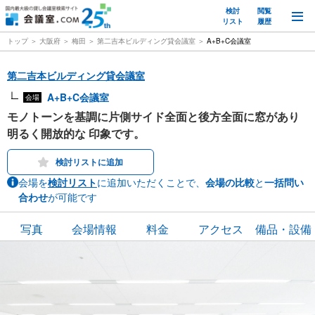
検討
閲覧
M
リスト
履歴
トップ
大阪府
梅田
第二吉本ビルディング貸会議室
A+B+C会議室
第二吉本ビルディング貸会議室
A+B+C会議室
会場
モノトーンを基調に片側サイド全面と後方全面に窓があり
明るく開放的な 印象です。
検討リストに追加
会場を
検討リスト
に追加いただくことで、
会場の比較
と
一括問い
合わせ
が可能です
写真
会場情報
料金
アクセス
備品・設備