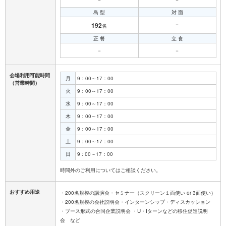
島 型
対 面
192
－
名
正 餐
立 食
－
－
会場利用可能時間
月
9：00～17：00
（営業時間）
火
9：00～17：00
水
9：00～17：00
木
9：00～17：00
金
9：00～17：00
土
9：00～17：00
日
9 : 00～17：00
おすすめ用途
・200名規模の講演会・セミナー（スクリーン１面使い or 3面使い）
・200名規模の会社説明会・インターンシップ・ディスカッション
・ブース形式の合同企業説明会 ・U・Iターンなどの移住促進説明
会 など