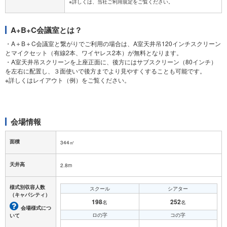
A+B+C会議室とは？
・A＋B＋C会議室と繋がりでご利用の場合は、A室天井吊120インチスクリーン
とマイクセット（有線2本、ワイヤレス2本）が無料となります。
・A室天井吊スクリーンを上座正面に、後方にはサブスクリーン（80インチ）
を左右に配置し、３面使いで後方までより見やすくすることも可能です。
※詳しくはレイアウト（例）をご覧ください。
会場情報
面積
344㎡
天井高
2.8m
様式別収容人数
スクール
シアター
（キャパシティ）
198
252
名
名
会場様式につ
ロの字
コの字
いて
－
－