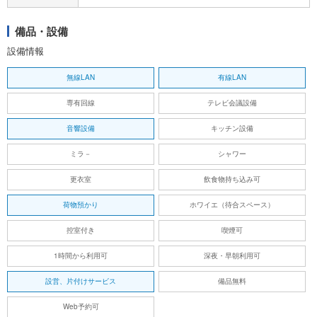
備品・設備
設備情報
無線LAN
有線LAN
専有回線
テレビ会議設備
音響設備
キッチン設備
ミラ－
シャワー
更衣室
飲食物持ち込み可
荷物預かり
ホワイエ（待合スペース）
控室付き
喫煙可
1時間から利用可
深夜・早朝利用可
設営、片付けサービス
備品無料
Web予約可