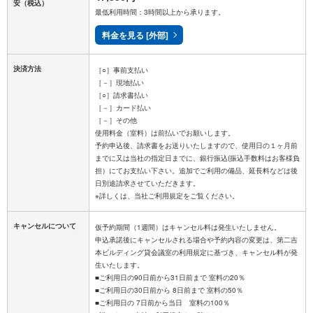
安
（税込）
最低利用時間：3時間以上から承ります。
料金を見る [外部]
決済方法
［○］事前支払い
［－］現地払い
［○］請求書払い
［－］カード払い
［－］その他
使用料金（室料）は前払いでお願いします。
予約申込後、請求書をお送りいたしますので、使用日の１ヶ月前
までに又は当社の指定日までに、銀行振込(振込手数料はお客様負
担）にてお支払い下さい。追加でご利用の備品、延長料などは後
日別途請求させていただきます。
キャンセルについて
仮予約期間（1週間）はキャンセル料は発生いたしません。
申込承諾後にキャンセルされる場合や予約内容の変更は、第二吉
本ビルディング貸会議室の利用規定に基づき、キャンセル料が発
生いたします。
■ご利用日の90日前から31日前まで 室料の20％
■ご利用日の30日前から 8日前まで 室料の50％
■ご利用日の 7日前から当日 室料の100％