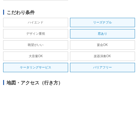
こだわり条件
ハイエンド
リーズナブル
デザイン重視
窓あり
眺望がいい
宴会OK
大音量OK
楽器演奏OK
ケータリングサービス
バリアフリー
地図・アクセス（行き方）