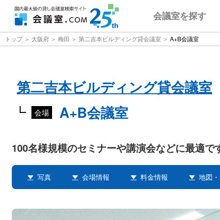
会議室
を探す
トップ
大阪府
梅田
第二吉本ビルディング貸会議室
A+B会議室
第二吉本ビルディング貸会議室
A+B会議室
会場
100名様規模のセミナーや講演会などに最適で
写真
会場情報
料金情報
地図・