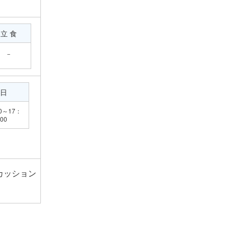
立 食
－
日
0～17：
00
カッション