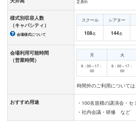
天井高
2.8m
様式別収容人数
スクール
シアター
（キャパシティ）
108
144
名
名
会場様式について
会場利用可能時間
月
火
（営業時間）
9：00～17：
9：00～17：
00
00
おすすめ用途
・100名規模の講演会・セ
・社内会議・研修 など