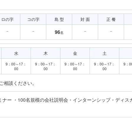
ロの字
コの字
島 型
対 面
正 餐
－
－
－
－
96
名
水
木
金
土
9：00～17：
9：00～17：
9：00～17：
9：00～17：
9：0
00
00
00
00
ミナー ・100名規模の会社説明会・インターンシップ・ディス