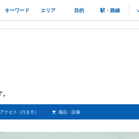
キーワード
エリア
目的
駅・路線
す。
アクセス（行き方）
備品・設備