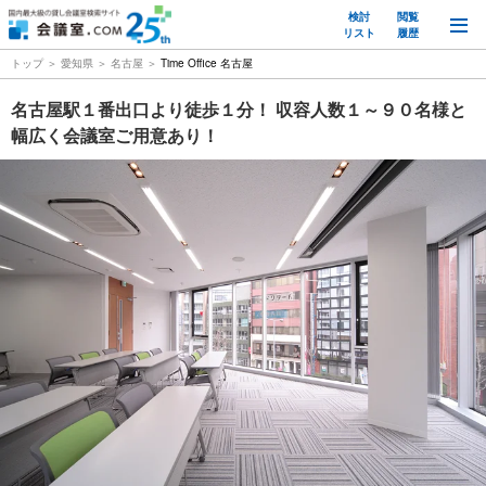
検討
閲覧
M
リスト
履歴
トップ
愛知県
名古屋
Time Office 名古屋
名古屋駅１番出口より徒歩１分！ 収容人数１～９０名様と
幅広く会議室ご用意あり！