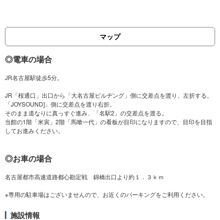
マップ
◎電車の場合
JR名古屋駅徒歩5分。
JR「桜通口」出口から「大名古屋ビルヂング」側に交差点を渡り、左折する。
「JOYSOUND]」側に交差点を渡り右折。
そのまま道なりに真っすぐ進み、「名駅2」の交差点を渡る。
当館の1階「米寅」2階「馬喰一代」の看板が目印になりますので、目印を目指
◎お車の場合
名古屋都市高速道路都心勘定戦 錦橋出口より約１．３ｋｍ
施設情報