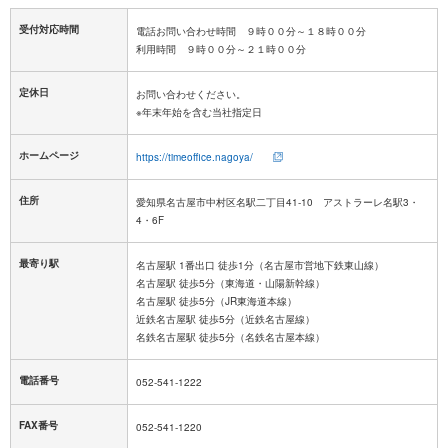
受付対応時間
電話お問い合わせ時間 ９時００分～１８時００分
定休日
お問い合わせください。
ホームページ
https://timeoffice.nagoya/
住所
愛知県名古屋市中村区名駅二丁目41-10 アストラーレ名駅3・
4・6F
最寄り駅
名古屋駅 1番出口 徒歩1分（名古屋市営地下鉄東山線）
名古屋駅 徒歩5分（東海道・山陽新幹線）
名古屋駅 徒歩5分（JR東海道本線）
近鉄名古屋駅 徒歩5分（近鉄名古屋線）
名鉄名古屋駅 徒歩5分（名鉄名古屋本線）
電話番号
052-541-1222
FAX番号
052-541-1220