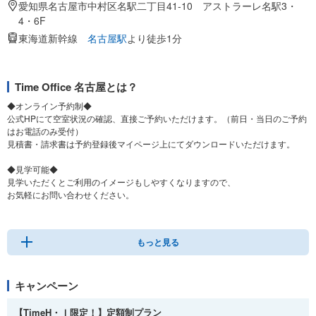
愛知県名古屋市中村区名駅二丁目41-10 アストラーレ名駅3・
4・6F
東海道新幹線
名古屋駅
より徒歩1分
Time Office 名古屋とは？
◆オンライン予約制◆
公式HPにて空室状況の確認、直接ご予約いただけます。（前日・当日のご予約
はお電話のみ受付）
見積書・請求書は予約登録後マイページ上にてダウンロードいただけます。
◆見学可能◆
見学いただくとご利用のイメージもしやすくなりますので、
お気軽にお問い合わせください。
◆お得なプランあり◆
早期予約や直前での予約はお得なプランご用意ございます。
もっと見る
キャンペーン
【TimeH・Ｉ限定！】定額制プラン