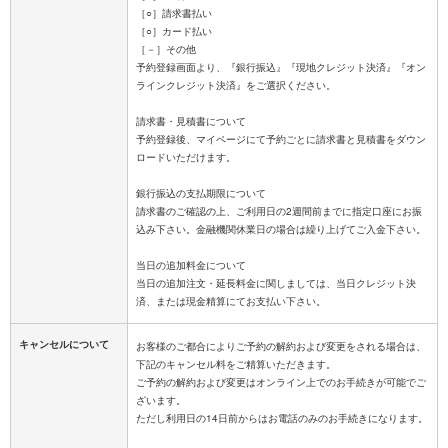
［○］請求書払い
［○］カード払い
［－］その他
予約登録画面より、『銀行振込』『現地クレジット決済』『オン
ラインクレジット決済』をご選択ください。
請求書・見積書について
予約登録後、マイページにて予約ごとに請求書と見積書をダウン
ロードいただけます。
銀行振込の支払期限について
請求書のご確認の上、ご利用日の2週間前までに指定口座にお振
込み下さい。金融機関休業日の場合は繰り上げてご入金下さい。
当日の追加料金について
当日の追加注文・延長料金に関しましては、当日クレジット決
キャンセルについて
お客様のご都合によりご予約の解約および変更をされる場合は、
下記のキャンセル料をご精算いただきます。
ご予約の解約および変更はオンライン上でのお手続きが可能でご
ざいます。
ただし利用日の14日前からはお電話のみのお手続きになります。