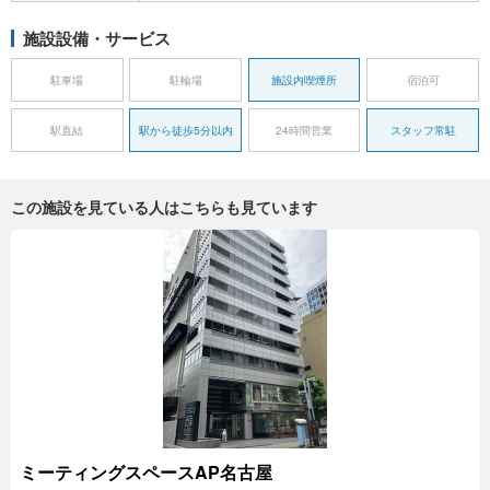
施設設備・サービス
駐車場
駐輪場
施設内喫煙所
宿泊可
駅直結
駅から徒歩5分以内
24時間営業
スタッフ常駐
この施設を見ている人はこちらも見ています
ミーティングスペースAP名古屋