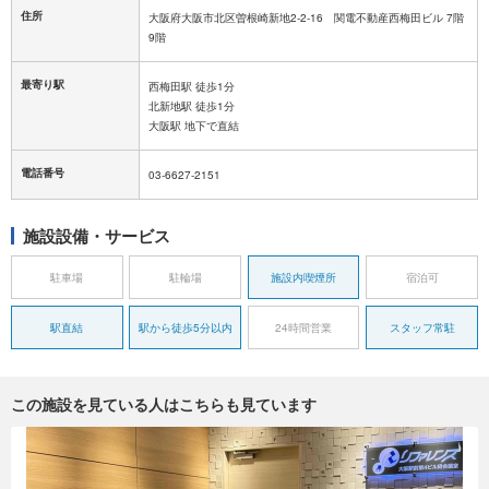
住所
大阪府大阪市北区曽根崎新地2-2-16 関電不動産西梅田ビル 7階
9階
最寄り駅
西梅田駅 徒歩1分
北新地駅 徒歩1分
大阪駅 地下で直結
電話番号
03-6627-2151
施設設備・サービス
駐車場
駐輪場
施設内喫煙所
宿泊可
駅直結
駅から徒歩5分以内
24時間営業
スタッフ常駐
この施設を見ている人はこちらも見ています