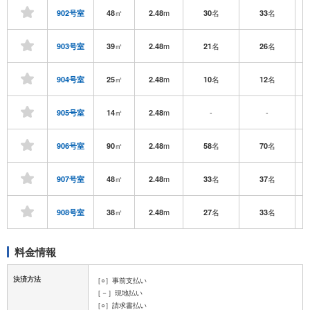
㎡
m
名
名
902号室
48
2.48
30
33
㎡
m
名
名
903号室
39
2.48
21
26
㎡
m
名
名
904号室
25
2.48
10
12
㎡
m
-
-
905号室
14
2.48
㎡
m
名
名
906号室
90
2.48
58
70
㎡
m
名
名
907号室
48
2.48
33
37
㎡
m
名
名
908号室
38
2.48
27
33
料金情報
決済方法
［○］事前支払い
［－］現地払い
［○］請求書払い