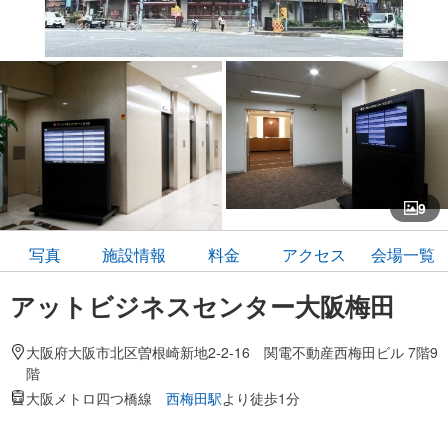
9
写真
施設情報
料金
アクセス
会場一覧
アットビジネスセンター大阪梅田
大阪府大阪市北区曽根崎新地2-2-16 関電不動産西梅田ビル 7階9
階
大阪メトロ四つ橋線
西梅田駅
より徒歩1分