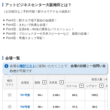
アットビジネスセンター大阪梅田とは？
《土日祝日もご予約可能！駅チカでアクセス抜群♪》
▼ Point①：駅チカで地下直結の会議室！
▼ Point②：きれいで快適な会場！
▼ Point③：定員4名～84名の豊富なバリエーション！
▼ Point④：プロジェクターや天井スピーカーなど、最新の設備！
▼ Point⑤：専属スタッフ常駐！
会場一覧
会場を
検討リスト
に追加いただくことで、
会場の比較
と
一括問い合
わせ
が可能です
収容人数（キ
検討
会場名
面積
天井高
リスト
スクール
シアター
島
㎡
m
名
名
701号室
94
2.48
84
109
㎡
m
名
名
702号室
48
2.48
31
36