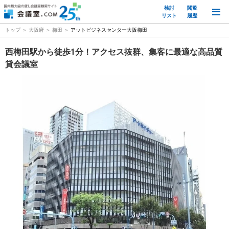
検討
閲覧
M
リスト
履歴
トップ
大阪府
梅田
アットビジネスセンター大阪梅田
西梅田駅から徒歩1分！アクセス抜群、集客に最適な高品質
貸会議室