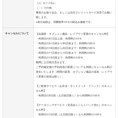
［○］カード払い
［－］その他
事前のお振り込み、もしくは当日クレジットカード決済でお願い
致します。
キャンセルについて
【会議室・オプション備品・レイアウト変更のキャンセル料】
・利用日の91日以上前：利用料の10％
・利用日の31日前から90日前まで：利用料の20％
・利用日の16日前から30日前まで：利用料の30％
・利用日の11日前から15日前まで：利用料の50％
・利用日の10日前まで：利用料の100％
期間に土日祝日含みます。
ご予約確定後の予約内容の変更についても同様にキャンセル料が
発生いたします（時間の延長、オプション備品の追加、レイアウ
ト変更の追加は除く）。
【ご飲食サービス（お弁当・サンドイッチ・ドリンク）のキャン
セル料】
・利用日の5日前（土日祝日除く）から利用料の100％
【ケータリングサービス（交流会らくらくパック含む）のキャン
セル料】
・利用日の10日前（土日祝日除く）から利用料の100％