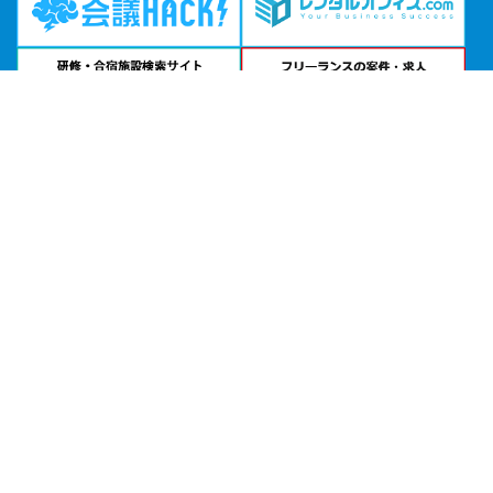
問い合わせる
お急ぎの方は
電話で相談
24時間受付 | 相談無料
アットビジネスセンター大阪梅田公式サイトを見る
エリアから貸し会議室を探す
北海道・東北
関東
北陸・甲信越
中部・東海
関西
中国・四国
九州・沖縄