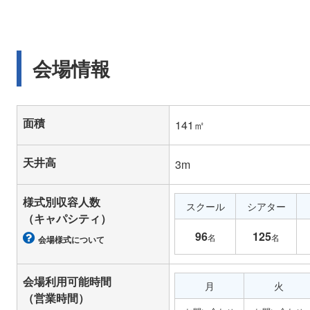
会場情報
面積
141㎡
天井高
3m
様式別収容人数
スクール
シアター
（キャパシティ）
96
125
名
名
会場様式について
会場利用可能時間
月
火
（営業時間）