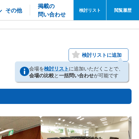
掲載の
その他
検討
リスト
閲覧
履歴
問い合わせ
検討リストに追加
会場を
検討リスト
に追加いただくことで、
会場の比較
と
一括問い合わせ
が可能です