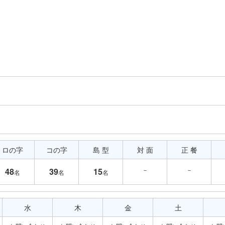
ロの字
コの字
島 型
対 面
正 餐
－
－
48
39
15
名
名
名
水
木
金
土