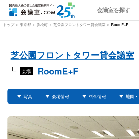
会議室
を探す
トップ
東京都
浜松町
芝公園フロントタワー貸会議室
RoomE+F
芝公園フロントタワー貸会議室
RoomE+F
会場
写真
会場情報
料金情報
地図・