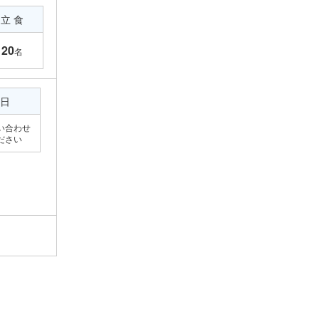
立 食
20
名
日
い合わせ
ださい