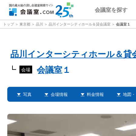
会議室
を探す
トップ
東京都
品川
品川インターシティホール＆貸会議室
会議室１
品川インターシティホール＆貸
会議室１
会場
写真
会場情報
料金情報
地図・