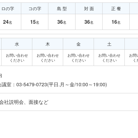
ロの字
コの字
島 型
対 面
正 餐
24
15
36
36
16
名
名
名
名
名
水
木
金
土
お問い合わせ
お問い合わせ
お問い合わせ
お問い合わせ
お問
ください
ください
ください
ください
く
内
会社説明会、面接など