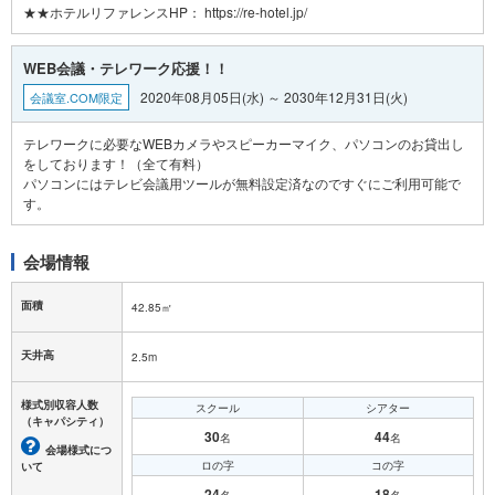
WEB会議・テレワーク応援！！
2020年08月05日(水) ～ 2030年12月31日(火)
会議室.COM限定
テレワークに必要なWEBカメラやスピーカーマイク、パソコンのお貸出し
をしております！（全て有料）
パソコンにはテレビ会議用ツールが無料設定済なのですぐにご利用可能で
会場情報
面積
42.85㎡
天井高
2.5m
様式別収容人数
スクール
シアター
（キャパシティ）
30
44
名
名
会場様式につ
ロの字
コの字
いて
24
18