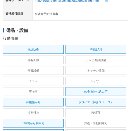
会場ホームページ
http://www.re-rental.com/hakata/detail1105.html
会場受付担当
会議室予約担当者
備品・設備
設備情報
無線LAN
有線LAN
専有回線
テレビ会議設備
音響設備
キッチン設備
ミラ－
シャワー
更衣室
飲食物持ち込み可
荷物預かり
ホワイエ（待合スペース）
控室付き
喫煙可
1時間から利用可
深夜・早朝利用可