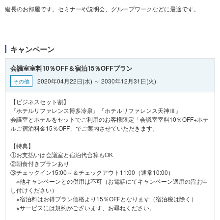
縦長のお部屋です。セミナーや説明会、グループワークなどに最適です。
キャンペーン
会議室室料10％OFF＆宿泊15％OFFプラン
2020年04月22日(水) ～ 2030年12月31日(火)
その他
【ビジネスセット割】
『ホテルリファレンス博多冷泉』『ホテルリファレンス天神Ⅲ』
会議室とホテルをセットでご利用のお客様限定「会議室室料10％OFF+ホテ
ルご宿泊料金15％OFF」でご案内させていただきます。
【特典】
①お支払いは会議室と宿泊代合算もOK
②朝食付きプランあり
③チェックイン15:00～＆チェックアウト11:00（通常10:00）
※他キャンペーンとの併用は不可（お電話にてキャンペーン適用の旨お申
し付けください）
※宿泊料はお得プラン価格より15％OFFとなります（宿泊税は除く）
※サービスには規約がございます、お尋ねください。