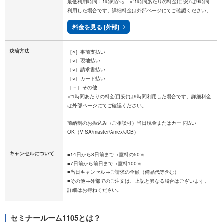
最低利用時間：1時間から ※”1時間あたりの料金(目安)”は9時間
利用した場合です。詳細料金は外部ページにてご確認ください。
料金を見る [外部]
決済方法
［○］事前支払い
［○］現地払い
［○］請求書払い
［○］カード払い
［－］その他
※”1時間あたりの料金(目安)”は9時間利用した場合です。詳細料金
は外部ページにてご確認ください。
前納制のお振込み（ご相談可）当日現金またはカード払い
キャンセルについて
■14日から8日前まで→室料の50％
■7日前から前日まで→室料100％
■当日キャンセル→ご請求の全額（備品代等含む）
■その他→外部でのご注文は、上記と異なる場合はございます。
セミナールーム1105とは？