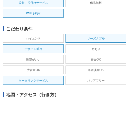
設営、片付けサービス
備品無料
Web予約可
こだわり条件
ハイエンド
リーズナブル
デザイン重視
窓あり
眺望がいい
宴会OK
大音量OK
楽器演奏OK
ケータリングサービス
バリアフリー
地図・アクセス（行き方）