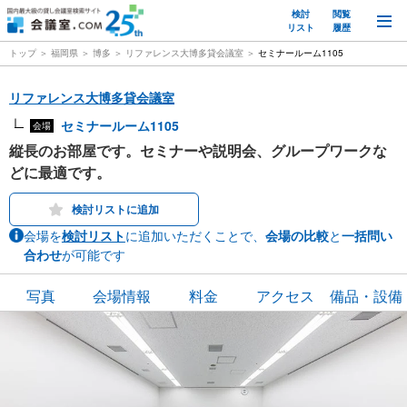
検討
閲覧
M
リスト
履歴
トップ
福岡県
博多
リファレンス大博多貸会議室
セミナールーム1105
リファレンス大博多貸会議室
セミナールーム1105
会場
縦長のお部屋です。セミナーや説明会、グループワークな
どに最適です。
検討リストに追加
会場を
検討リスト
に追加いただくことで、
会場の比較
と
一括問い
合わせ
が可能です
写真
会場情報
料金
アクセス
備品・設備