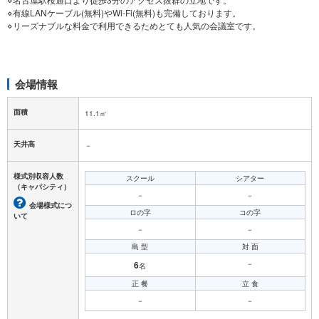
⋄有線LANケーブル(無料)やWi-Fi(無料)も完備しております。
⋄リーズナブルな料金で利用できるためとても人気の会議室です。
会場情報
面積
11.1㎡
天井高
－
様式別収容人数
スクール
シアター
（キャパシティ）
－
－
会場様式につ
ロの字
コの字
いて
－
－
島 型
対 面
6
－
名
正 餐
立 食
－
－