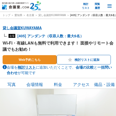
検討
閲覧
M
リスト
履歴
トップ
愛知県
名古屋
貸し会議室KUWAYAMA
[405] アンダンテ（収容人数：最大6名
貸し会議室KUWAYAMA
[405] アンダンテ（収容人数：最大6名）
会場
Wi-Fi・有線LANも無料で利用できます！ 面接やリモート会
議でもお勧め！
Web予約こちら
検討リストに追加
会場を
検討リスト
に追加いただくことで、
会場の比較
と
一括問い
合わせ
が可能です
写真
会場情報
料金
アクセス
備品・設備