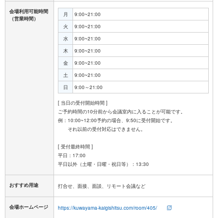
会場利用可能時間
月
9:00~21:00
（営業時間）
火
9:00~21:00
水
9:00~21:00
木
9:00~21:00
金
9:00~21:00
土
9:00~21:00
日
9:00～21:00
[ 当日の受付開始時間 ]
ご予約時間の10分前から会議室内に入ることが可能です。
例：10:00~12:00予約の場合、9:50に受付開始です。
それ以前の受付対応はできません。
[ 受付最終時間 ]
平日：17:00
おすすめ用途
打合せ、面接、面談、リモート会議など
会場ホームページ
https://kuwayama-kaigishitsu.com/room/405/