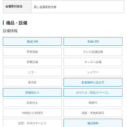
会場受付担当
貸し会議室担当者
備品・設備
設備情報
無線LAN
有線LAN
専有回線
テレビ会議設備
音響設備
キッチン設備
ミラ－
シャワー
更衣室
飲食物持ち込み可
荷物預かり
ホワイエ（待合スペース）
控室付き
喫煙可
1時間から利用可
深夜・早朝利用可
設営、片付けサービス
備品無料