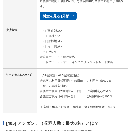
最低利用時間：最低2時間、それ以降30分単位での利用が可能で
す。
料金を見る [外部]
決済方法
［○］事前支払い
［－］現地払い
［○］請求書払い
［○］カード払い
［－］その他
請求書払い・・・銀行振込
キャンセルについて
《8A会議室・408会議室対象》
会議室ご利用日4週間前～15日前 ご利用料(※)の30％
《全ての会議室対象》
会議室ご利用日2週間前～5日前 ご利用料(※)の50％
会議室ご利用日4日前～当日 ご利用料(※)の100％
[405] アンダンテ（収容人数：最大6名）とは？
⋄名古屋駅桜通口より徒歩3分のアクセス抜群の立地です。