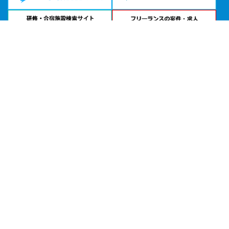
問い合わせる
お急ぎの方は
電話で相談
24時間受付 | 相談無料
貸し会議室KUWAYAMA公式サイトを見る
エリアから貸し会議室を探す
北海道・東北
関東
北陸・甲信越
中部・東海
関西
中国・四国
九州・沖縄
目的から探す