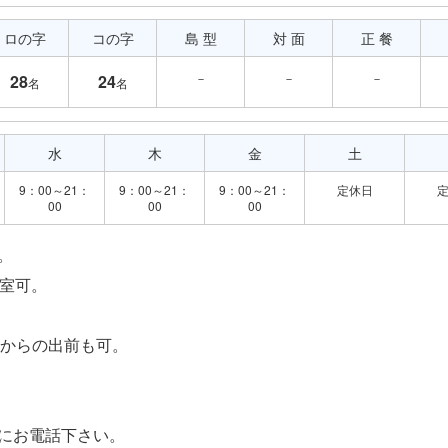
ロの字
コの字
島 型
対 面
正 餐
－
－
－
28
24
名
名
水
木
金
土
9：00～21：
9：00～21：
9：00～21：
定休日
00
00
00
。
入室可。
店からの出前も可。
軽にお電話下さい。