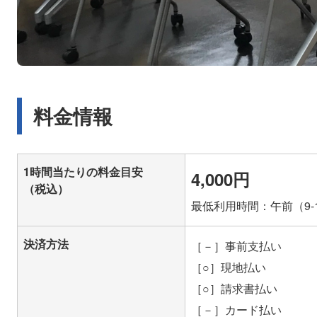
料金情報
1時間当たりの料金目安
4,000円
（税込）
最低利用時間：午前（9-1
決済方法
［－］事前支払い
［○］現地払い
［○］請求書払い
［－］カード払い