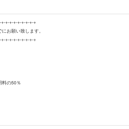
-+-+-+-+-+-+-+-+-+
でにお願い致します。
-+-+-+-+-+-+-+-+-+
料の50％