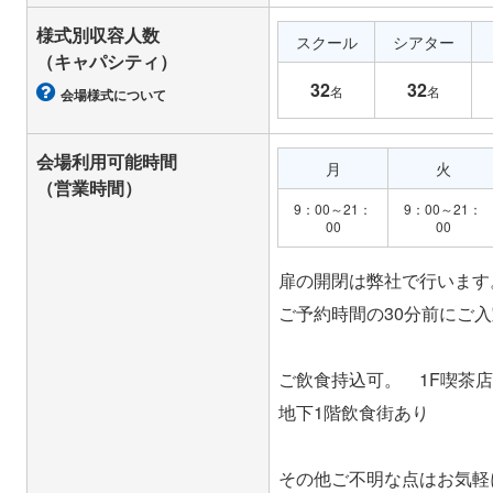
様式別収容人数
スクール
シアター
（キャパシティ）
32
32
名
名
会場様式について
会場利用可能時間
月
火
（営業時間）
9：00～21：
9：00～21：
00
00
扉の開閉は弊社で行います
ご予約時間の30分前にご
ご飲食持込可。 1F喫茶
地下1階飲食街あり
その他ご不明な点はお気