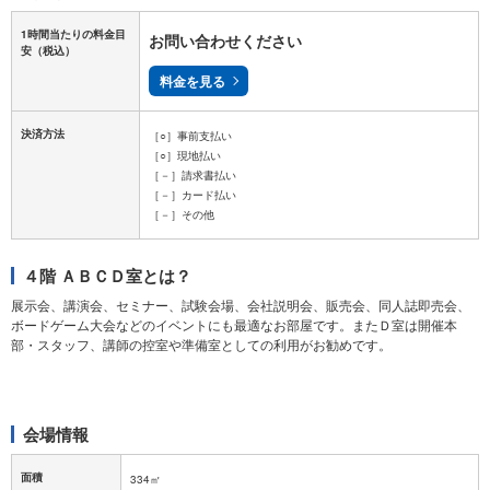
1時間当たりの料金目
お問い合わせください
安
（税込）
料金を見る
決済方法
［○］事前支払い
［○］現地払い
［－］請求書払い
［－］カード払い
［－］その他
４階 ＡＢＣＤ室とは？
展示会、講演会、セミナー、試験会場、会社説明会、販売会、同人誌即売会、
ボードゲーム大会などのイベントにも最適なお部屋です。またＤ室は開催本
部・スタッフ、講師の控室や準備室としての利用がお勧めです。
会場情報
面積
334㎡