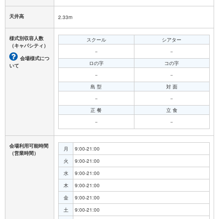
天井高
2.33m
様式別収容人数
スクール
シアター
（キャパシティ）
－
－
会場様式につ
ロの字
コの字
いて
－
－
島 型
対 面
－
－
正 餐
立 食
－
－
会場利用可能時間
月
9:00-21:00
（営業時間）
火
9:00-21:00
水
9:00-21:00
木
9:00-21:00
金
9:00-21:00
土
9:00-21:00