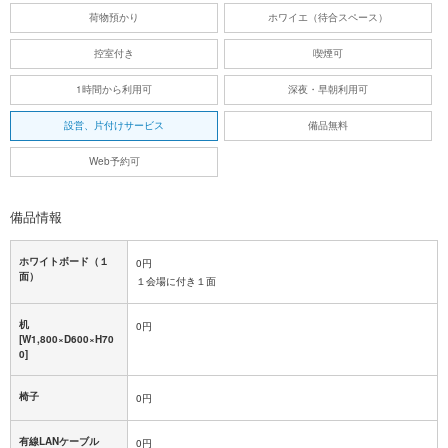
荷物預かり
ホワイエ（待合スペース）
控室付き
喫煙可
1時間から利用可
深夜・早朝利用可
設営、片付けサービス
備品無料
Web予約可
備品情報
ホワイトボード（１
0円
面）
１会場に付き１面
机
0円
[W1,800×D600×H70
0]
椅子
0円
有線LANケーブル
0円