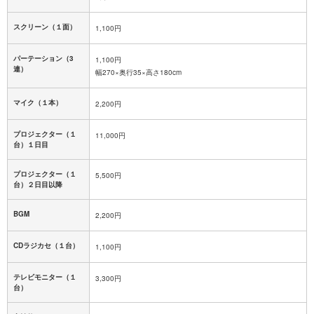
スクリーン（１面）
1,100円
パーテーション（3
1,100円
連）
幅270×奥行35×高さ180cm
マイク（１本）
2,200円
プロジェクター（１
11,000円
台）１日目
プロジェクター（１
5,500円
台）２日目以降
BGM
2,200円
CDラジカセ（１台）
1,100円
テレビモニター（１
3,300円
台）