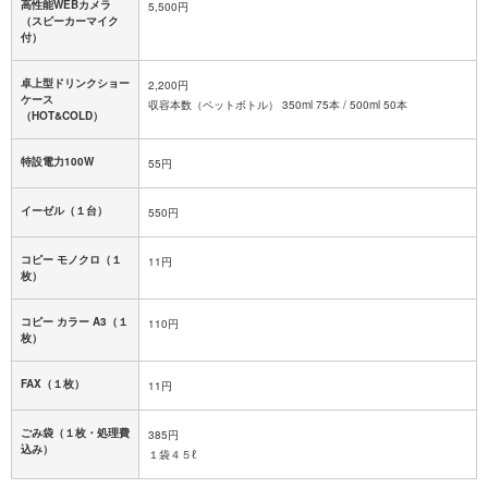
高性能WEBカメラ
5,500円
（スピーカーマイク
付）
卓上型ドリンクショー
2,200円
ケース
収容本数（ペットボトル） 350ml 75本 / 500ml 50本
（HOT&COLD）
特設電力100W
55円
イーゼル（１台）
550円
コピー モノクロ（１
11円
枚）
コピー カラー A3（１
110円
枚）
FAX（１枚）
11円
ごみ袋（１枚・処理費
385円
込み）
１袋４５ℓ