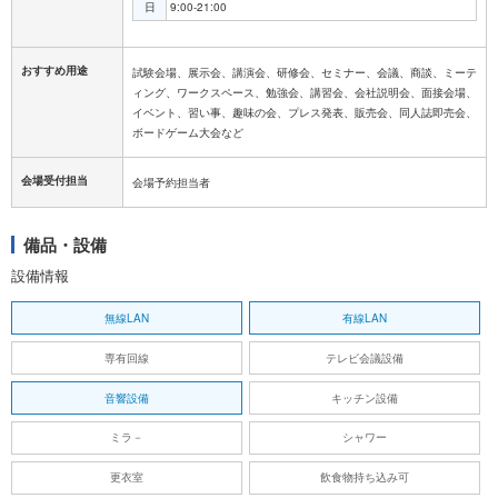
日
9:00-21:00
おすすめ用途
試験会場、展示会、講演会、研修会、セミナー、会議、商談、ミーテ
ィング、ワークスペース、勉強会、講習会、会社説明会、面接会場、
イベント、習い事、趣味の会、プレス発表、販売会、同人誌即売会、
ボードゲーム大会など
会場受付担当
会場予約担当者
備品・設備
設備情報
無線LAN
有線LAN
専有回線
テレビ会議設備
音響設備
キッチン設備
ミラ－
シャワー
更衣室
飲食物持ち込み可