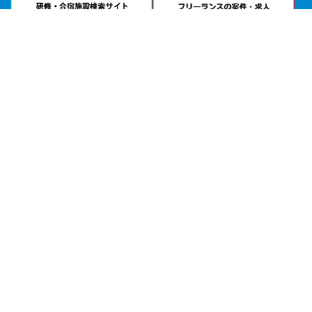
問い合わせる
お急ぎの方は
電話で相談
24時間受付 | 相談無料
共和会館｜貸会議室・展示会場公式サイトを見る
エリアから貸し会議室を探す
北海道・東北
関東
北陸・甲信越
中部・東海
関西
中国・四国
九州・沖縄
目的から探す
会議
試験会場
セミナー・講習
研修・勉強会