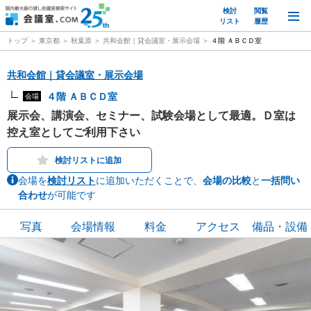
検討
閲覧
M
リスト
履歴
トップ
東京都
秋葉原
共和会館｜貸会議室・展示会場
４階 ＡＢＣＤ室
共和会館｜貸会議室・展示会場
４階 ＡＢＣＤ室
会場
展示会、講演会、セミナー、試験会場として最適。Ｄ室は
控え室としてご利用下さい
検討リストに追加
会場を
検討リスト
に追加いただくことで、
会場の比較
と
一括問い
合わせ
が可能です
写真
会場情報
料金
アクセス
備品・設備