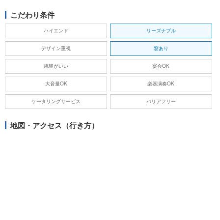
こだわり条件
ハイエンド
リーズナブル
デザイン重視
窓あり
眺望がいい
宴会OK
大音量OK
楽器演奏OK
ケータリングサービス
バリアフリー
地図・アクセス（行き方）