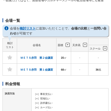
会場一覧
会場を
検討リスト
に追加いただくことで、
会場の比較
と
一括問い合
わせ
が可能です
検討
会場名
面積
天井高
リスト
スクール
㎡
-
-
ＭＥＴＳ赤羽 第２会議室
25
㎡
-
名
ＭＥＴＳ赤羽 第１会議室
68
36
料金情報
決済方法
［○］事前支払い
［○］現地払い
［○］請求書払い
［○］カード払い