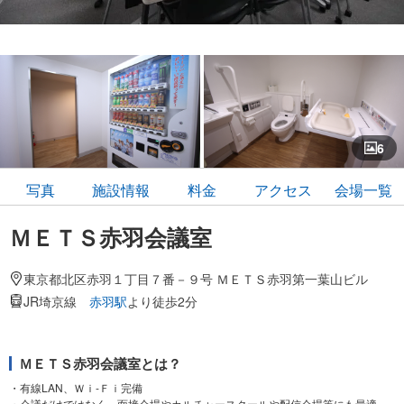
6
写真
施設情報
料金
アクセス
会場一覧
ＭＥＴＳ赤羽会議室
東京都北区赤羽１丁目７番－９号 ＭＥＴＳ赤羽第一葉山ビル
JR埼京線
赤羽駅
より徒歩2分
ＭＥＴＳ赤羽会議室とは？
・有線LAN、Ｗｉ-Ｆｉ完備
・会議だけではなく、面接会場やカルチャースクールや配信会場等にも最適