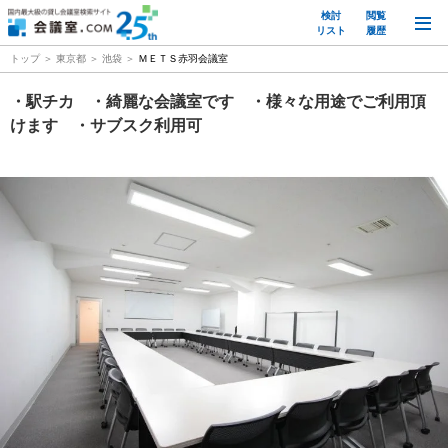
検討
閲覧
M
リスト
履歴
トップ
東京都
池袋
ＭＥＴＳ赤羽会議室
・駅チカ ・綺麗な会議室です ・様々な用途でご利用頂
けます ・サブスク利用可