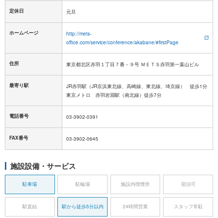
定休日
ホームページ
http://mets-
office.com/service/conference/akabane/#firstPage
住所
東京都北区赤羽１丁目７番－９号 ＭＥＴＳ赤羽第一葉山ビル
最寄り駅
JR赤羽駅（JR京浜東北線、高崎線、東北線、埼京線） 徒歩1分
東京メトロ 赤羽岩淵駅（南北線）徒歩7分
電話番号
03-3902-0391
FAX番号
03-3902-0645
施設設備・サービス
駐車場
駐輪場
施設内喫煙所
宿泊可
駅直結
駅から徒歩5分以内
24時間営業
スタッフ常駐