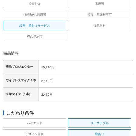
控室付き
喫煙可
1時間から利用可
深夜・早朝利用可
設営、片付けサービス
備品無料
Web予約可
備品情報
液晶プロジェクター
15,710円
ワイヤレスマイク１本
2,460円
有線マイク（1本）
2,460円
こだわり条件
ハイエンド
リーズナブル
デザイン重視
窓あり