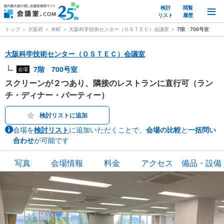
検討
閲覧
M
リスト
履歴
トップ
大阪府
本町
大阪科学技術センター（ＯＳＴＥＣ）会議室
7階 700号室
大阪科学技術センター（ＯＳＴＥＣ）会議室
7階 700号室
会場
スクリーンが２つあり、隣接のレストランに直行可（ラン
チ・ディナー・パーティー）
検討リストに追加
会場を
検討リスト
に追加いただくことで、
会場の比較
と
一括問い
合わせ
が可能です
写真
会場情報
料金
アクセス
備品・設備