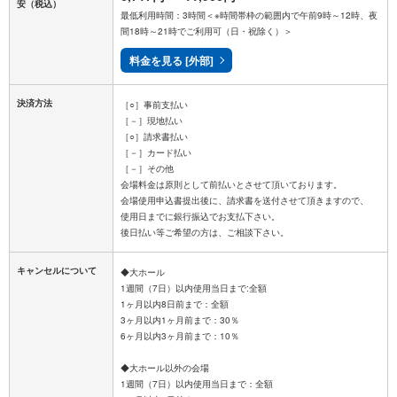
安
（税込）
最低利用時間：3時間＜※時間帯枠の範囲内で午前9時～12時、夜
間18時～21時でご利用可（日・祝除く）＞
料金を見る [外部]
決済方法
［○］事前支払い
［－］現地払い
［○］請求書払い
［－］カード払い
［－］その他
会場料金は原則として前払いとさせて頂いております。
会場使用申込書提出後に、請求書を送付させて頂きますので、
使用日までに銀行振込でお支払下さい。
キャンセルについて
◆大ホール
1週間（7日）以内使用当日まで:全額
1ヶ月以内8日前まで：全額
3ヶ月以内1ヶ月前まで：30％
6ヶ月以内3ヶ月前まで：10％
◆大ホール以外の会場
1週間（7日）以内使用当日まで：全額