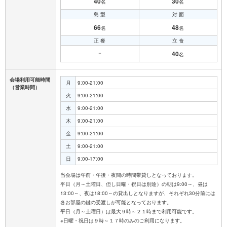
40
30
名
名
島 型
対 面
66
48
名
名
正 餐
立 食
－
40
名
会場利用可能時間
月
9:00-21:00
（営業時間）
火
9:00-21:00
水
9:00-21:00
木
9:00-21:00
金
9:00-21:00
土
9:00-21:00
日
9:00-17:00
当会場は午前・午後・夜間の時間帯貸しとなっております。
平日（月～土曜日、但し日曜・祝日は別途）の朝は9:00～、昼は
13:00～、夜は18:00～の貸出しとなりますが、それぞれ30分前には
各お部屋の鍵の受渡しが可能となっております。
平日（月～土曜日）は最大９時～２１時まで利用可能です。