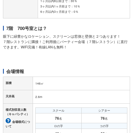
1ヶ月以内8日前まで：30％
3ヶ月以内1ヶ月前まで：10％
7階 700号室とは？
眼下に緑豊かなロケーション、スクリーンは窓側と壁側と２つあります！
７階レストランに隣接！ご利用後にパーティー会場（７階レストラン）に直行
できます。WiFi完備！有線LANも無料！
会場情報
面積
146㎡
天井高
2.6m
様式別収容人数
スクール
シアター
（キャパシティ）
76
76
名
名
会場様式につ
ロの字
コの字
いて