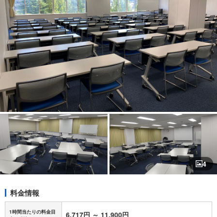
4
料金情報
1時間当たりの料金目
6,717円
～
11,900円