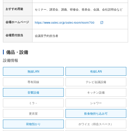
おすすめ用途
セミナー、講習会、講義、研修会、発表会、会議、会社説明会など
会場ホームページ
https://www.ostec.or.jp/ostec-room/room/700
会場受付担当
会議室予約担当者
備品・設備
設備情報
無線LAN
有線LAN
専有回線
テレビ会議設備
音響設備
キッチン設備
ミラ－
シャワー
更衣室
飲食物持ち込み可
荷物預かり
ホワイエ（待合スペース）