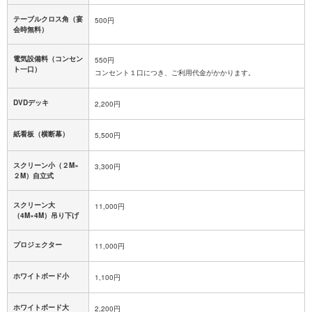
テーブルクロス角（宴
500円
会時無料）
電気設備料（コンセン
550円
ト一口）
コンセント１口につき、ご利用代金がかかります。
DVDデッキ
2,200円
紙看板（横断幕）
5,500円
スクリーン小（２M×
3,300円
２M）自立式
スクリーン大
11,000円
（4M×4M）吊り下げ
プロジェクター
11,000円
ホワイトボード小
1,100円
ホワイトボード大
2,200円