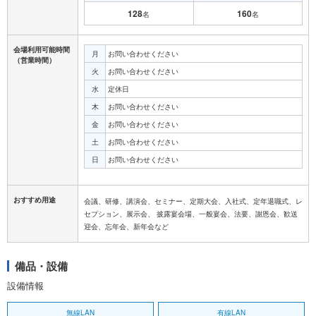
128
160
名
名
会場利用可能時間
月
お問い合わせください
（営業時間）
火
お問い合わせください
水
定休日
木
お問い合わせください
金
お問い合わせください
土
お問い合わせください
日
お問い合わせください
おすすめ用途
会議、研修、講演会、セミナー、定期大会、入社式、定年退職式、レ
セプション、展示会、 披露宴会場、一般宴会、法要、謝恩会、歓送
迎会、忘年会、新年会など
備品・設備
設備情報
無線LAN
有線LAN