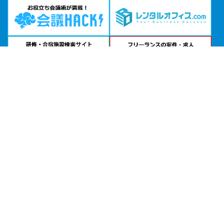
問い合わせる
お急ぎの方は
電話で相談
24時間受付 | 相談無料
広島県労働会館 みやび事業部公式サイトを見る
エリアから貸し会議室を探す
北海道・東北
関東
北陸・甲信越
中部・東海
関西
中国・四国
九州・沖縄