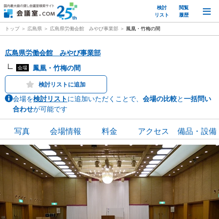
検討
閲覧
M
リスト
履歴
トップ
広島県
広島県労働会館 みやび事業部
鳳凰・竹梅の間
広島県労働会館 みやび事業部
鳳凰・竹梅の間
会場
検討リストに追加
会場を
検討リスト
に追加いただくことで、
会場の比較
と
一括問い
合わせ
が可能です
写真
会場情報
料金
アクセス
備品・設備