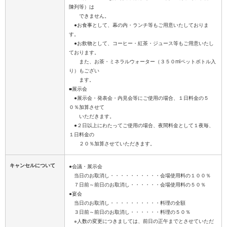
陳列等）は
できません。
●お食事として、幕の内・ランチ等もご用意いたしておりま
す。
●お飲物として、コーヒー・紅茶・ジュース等もご用意いたし
ております。
また、お茶・ミネラルウォーター（３５０mlペットボトル入
り）もござい
ます。
■展示会
●展示会・発表会・内見会等にご使用の場合、１日料金の５
０％加算させて
いただきます。
●２日以上にわたってご使用の場合、夜間料金として１夜毎、
１日料金の
キャンセルについて
●会議・展示会
当日のお取消し・・・・・・・・・・会場使用料の１００％
７日前～前日のお取消し・・・・・・会場使用料の５０％
●宴会
当日のお取消し・・・・・・・・・・料理の全額
３日前～前日のお取消し・・・・・・料理の５０％
※人数の変更につきましては、前日の正午までとさせていただ