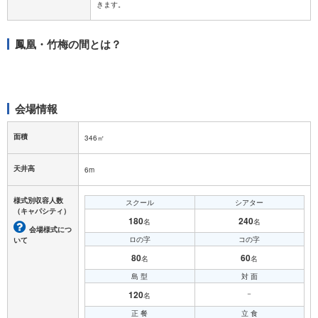
鳳凰・竹梅の間とは？
会場情報
面積
346㎡
天井高
6m
様式別収容人数
スクール
シアター
（キャパシティ）
180
240
名
名
会場様式につ
ロの字
コの字
いて
80
60
名
名
島 型
対 面
120
－
名
正 餐
立 食