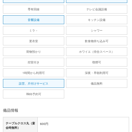
専有回線
テレビ会議設備
音響設備
キッチン設備
ミラ－
シャワー
更衣室
飲食物持ち込み可
荷物預かり
ホワイエ（待合スペース）
控室付き
喫煙可
1時間から利用可
深夜・早朝利用可
設営、片付けサービス
備品無料
Web予約可
備品情報
テーブルクロス丸（宴
600円
会時無料）