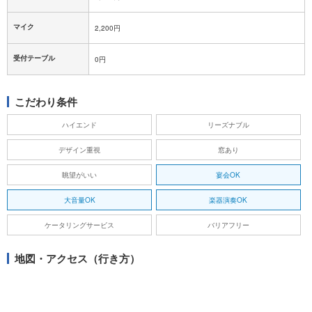
マイク
2,200円
受付テーブル
0円
こだわり条件
ハイエンド
リーズナブル
デザイン重視
窓あり
眺望がいい
宴会OK
大音量OK
楽器演奏OK
ケータリングサービス
バリアフリー
地図・アクセス（行き方）