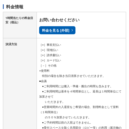
料金情報
1時間当たりの料金目
お問い合わせください
安
（税込）
料金を見る [外部]
決済方法
［○］事前支払い
［○］現地払い
［○］請求書払い
［○］カード払い
［－］その他
○使用料
特別の場合を除き当日清算させていただきます。
■会議
●ご利用時間には搬入・準備・搬出の時間も含みます。
●ご利用時間は基本を４時間単位とし、延長は１時間単位にて
加算させて
いただきます。
●営業時間外の入退室をご希望の場合、割増料金として室料
（１時間単位）
の５０％加算させていただきます。
●ご予約時間以前の入室はできません。
●受付スペースを除く共用部分（ロビー等）の利用（展示物の