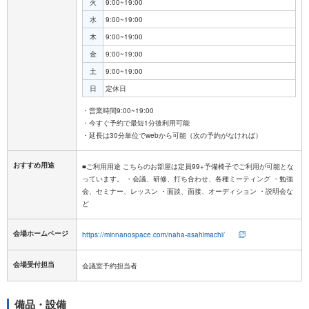
火
9:00~19:00
水
9:00~19:00
木
9:00~19:00
金
9:00~19:00
土
9:00~19:00
日
定休日
・営業時間9:00~19:00
・今すぐ予約で最短1分後利用可能
おすすめ用途
■ご利用用途 こちらのお部屋は定員99+予備椅子でご利用が可能とな
っています。 ・会議、研修、打ち合わせ、各種ミーティング ・勉強
会、セミナー、レッスン ・面談、面接、オーディション ・説明会な
ど
会場ホームページ
https://minnanospace.com/naha-asahimachi/
会場受付担当
会議室予約担当者
備品・設備