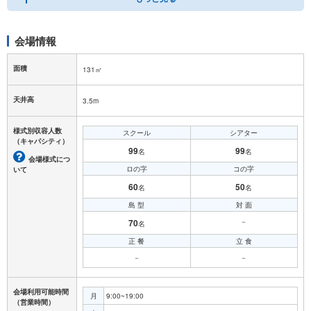
会場情報
面積
131㎡
天井高
3.5m
様式別収容人数
スクール
シアター
（キャパシティ）
99
99
名
名
会場様式につ
ロの字
コの字
いて
60
50
名
名
島 型
対 面
70
－
名
正 餐
立 食
－
－
会場利用可能時間
月
9:00~19:00
（営業時間）