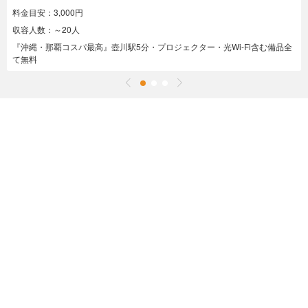
料金目安：3,000円
収容人数：～20人
『沖縄・那覇コスパ最高』壺川駅5分・プロジェクター・光Wi-Fi含む備品全
て無料