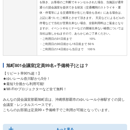
を除き、お客様のご判断でキャンセルされた場合、当施設が通常
通りの貸会議室を提供できる状況（交通機関のストライキ・運
休・停電等による交通障害が生じた場合も含め）にある場合は、
上記に基づいたご精算とさせて頂きます。 天災などによるビルの
停電などで当社が営業出来ない場合、全額利用料はご返金となり
ますが、イベントやセミナーなどの開催出来ない補償については
当社は致しかねますので、あらかじめご了承ください。
・ご利用日の31日前まで 10%
・ご利用日の30日前から15日前まで 50％
旭町801会議室[定員99名+予備椅子]とは？
【リピート率90%超！】
★ゆいレール壺川駅から5分！
★最短1分後から利用可能!
★Wi-Fiやプロジェクターなど全て無料！
みんなの貸会議室那覇旭町店は、沖縄県那覇市のゆいレール小禄駅すぐの貸し
会議室・レンタルスペースです。
こちらのお部屋は定員99＋予備椅子でご利用が可能となっています。
大規模な研修、試験、説明会やイベント、セミナーにオススメです。
もっと見る