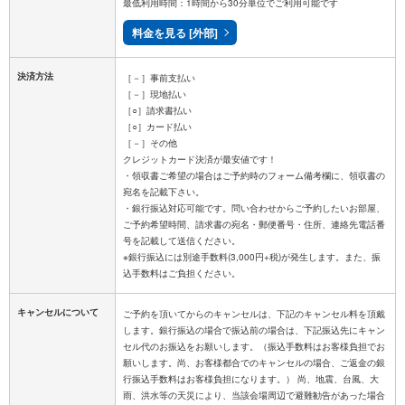
最低利用時間：1時間から30分単位でご利用可能です
料金を見る [外部]
決済方法
［－］事前支払い
［－］現地払い
［○］請求書払い
［○］カード払い
［－］その他
クレジットカード決済が最安値です！
・領収書ご希望の場合はご予約時のフォーム備考欄に、領収書の
宛名を記載下さい。
・銀行振込対応可能です。問い合わせからご予約したいお部屋、
ご予約希望時間、請求書の宛名・郵便番号・住所、連絡先電話番
号を記載して送信ください。
※銀行振込には別途手数料(3,000円+税)が発生します。また、振
キャンセルについて
ご予約を頂いてからのキャンセルは、下記のキャンセル料を頂戴
します。銀行振込の場合で振込前の場合は、下記振込先にキャン
セル代のお振込をお願いします。（振込手数料はお客様負担でお
願いします。尚、お客様都合でのキャンセルの場合、ご返金の銀
行振込手数料はお客様負担になります。） 尚、地震、台風、大
雨、洪水等の天災により、当該会場周辺で避難勧告があった場合