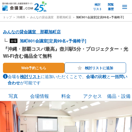
検討
閲覧
M
リスト
履歴
トップ
沖縄県
みんなの貸会議室 那覇旭町店
旭町801会議室[定員99名+予備椅子]
みんなの貸会議室 那覇旭町店
旭町801会議室[定員99名+予備椅子]
会場
『沖縄・那覇コスパ最高』壺川駅5分・プロジェクター・光
Wi-Fi含む備品全て無料
Web予約こちら
検討リストに追加
会場を
検討リスト
に追加いただくことで、
会場の比較
と
一括問い
合わせ
が可能です
写真
会場情報
料金
アクセス
備品・設備