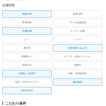
設備情報
無線LAN
有線LAN
専有回線
テレビ会議設備
音響設備
キッチン設備
ミラ－
シャワー
更衣室
飲食物持ち込み可
荷物預かり
ホワイエ（待合スペース）
控室付き
喫煙可
1時間から利用可
深夜・早朝利用可
設営、片付けサービス
備品無料
Web予約可
こだわり条件