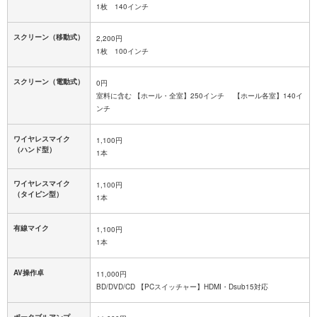
1枚 140インチ
スクリーン（移動式）
2,200円
1枚 100インチ
スクリーン（電動式）
0円
室料に含む 【ホール・全室】250インチ 【ホール各室】140イ
ンチ
ワイヤレスマイク
1,100円
（ハンド型）
1本
ワイヤレスマイク
1,100円
（タイピン型）
1本
有線マイク
1,100円
1本
AV操作卓
11,000円
BD/DVD/CD 【PCスイッチャー】HDMI・Dsub15対応