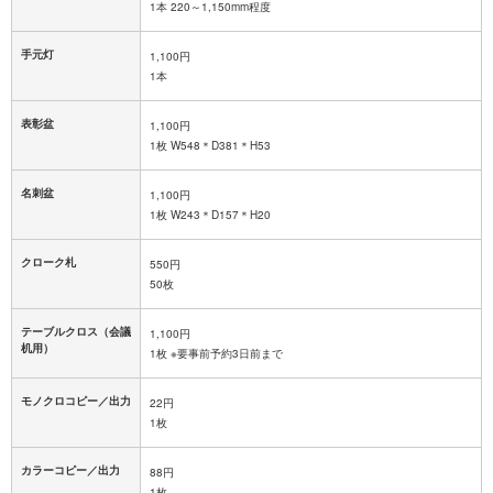
1本 220～1,150mm程度
手元灯
1,100円
1本
表彰盆
1,100円
1枚 W548＊D381＊H53
名刺盆
1,100円
1枚 W243＊D157＊H20
クローク札
550円
50枚
テーブルクロス（会議
1,100円
机用）
1枚 ※要事前予約3日前まで
モノクロコピー／出力
22円
1枚
カラーコピー／出力
88円
1枚