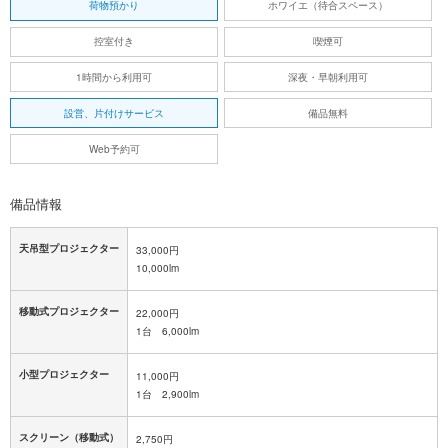
荷物預かり
ホワイエ（待合スペース）
控室付き
喫煙可
1時間から利用可
深夜・早朝利用可
設営、片付けサービス
備品無料
Web予約可
備品情報
天吊型プロジェクター
33,000円
10,000lm
移動式プロジェクター
22,000円
1台 6,000lm
小型プロジェクター
11,000円
1台 2,900lm
スクリーン（移動式）
2,750円