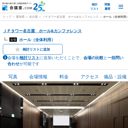
検討
閲覧
M
リスト
履歴
トップ
愛知県
名古屋
ＪＰタワー名古屋 ホール&カンファレンス
ホール（全体利用
ＪＰタワー名古屋 ホール&カンファレンス
ホール（全体利用）
会場
検討リストに追加
会場を
検討リスト
に追加いただくことで、
会場の比較
と
一括問い
合わせ
が可能です
写真
会場情報
料金
アクセス
備品・設備