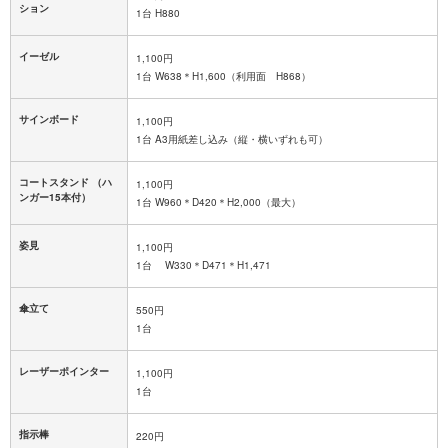
ション
1台 H880
イーゼル
1,100円
1台 W638＊H1,600（利用面 H868）
サインボード
1,100円
1台 A3用紙差し込み（縦・横いずれも可）
コートスタンド （ハ
1,100円
ンガー15本付）
1台 W960＊D420＊H2,000（最大）
姿見
1,100円
1台 W330＊D471＊H1,471
傘立て
550円
1台
レーザーポインター
1,100円
1台
指示棒
220円