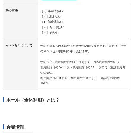
決済方法
［○］事前支払い
［－］現地払い
［○］請求書払い
［－］カード払い
［－］その他
キャンセルについて
予約を取消される場合または予約内容を変更される場合は、所定
のキャンセル手数料を申し受けます。
予約成立～利用開始日の 60 日前まで 施設利用料金の30%
利用開始日の 59 日前～利用開始日の 10 日前まで 施設利用料
金の50%
利用開始日の 9 日前～利用開始日当日まで 施設利用料金の
ホール（全体利用）とは？
会場情報