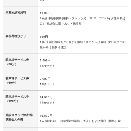
単独回線利用料
11,000円
1回線 単独回線利用料（フレッツ光 隼1G、プロバイダ使用料込
み） 回線数に限りあり・先着順
事前荷物預かり
550円
1個/日 前日預かりの3個まで無料 4個目からは有料（2日前までの
預かりは個数×日数）
駐車場サービス券
3,509円
（30分）
11枚セット
駐車場サービス券
7,007円
（60分）
11枚セット
駐車場サービス券
14,003円
（120分）
11枚セット
施設スタッフ深夜/早
16,500円
朝立会人件費
1人 6時以前、23時以降の準備（搬入）および撤収（搬出）時