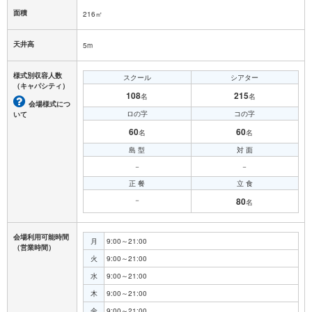
面積
216㎡
天井高
5m
様式別収容人数
スクール
シアター
（キャパシティ）
108
215
名
名
会場様式につ
ロの字
コの字
いて
60
60
名
名
島 型
対 面
－
－
正 餐
立 食
－
80
名
会場利用可能時間
月
9:00～21:00
（営業時間）
火
9:00～21:00
水
9:00～21:00
木
9:00～21:00
金
9:00～21:00