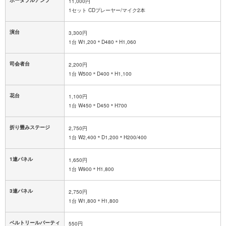
ポータブルアンプ
11,000円
1セット CDプレーヤー/マイク2本
演台
3,300円
1台 W1,200＊D480＊H1,060
司会者台
2,200円
1台 W500＊D400＊H1,100
花台
1,100円
1台 W450＊D450＊H700
折り畳みステージ
2,750円
1台 W2,400＊D1,200＊H200/400
1連パネル
1,650円
1台 W900＊H1,800
3連パネル
2,750円
1台 W1,800＊H1,800
ベルトリールパーティ
550円