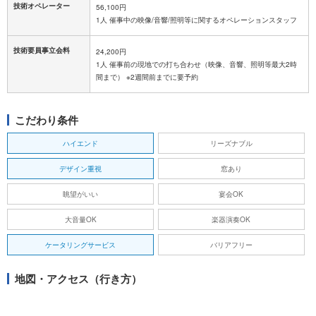
技術オペレーター
56,100円
1人 催事中の映像/音響/照明等に関するオペレーションスタッフ
技術要員事立会料
24,200円
1人 催事前の現地での打ち合わせ（映像、音響、照明等最大2時
間まで） ※2週間前までに要予約
こだわり条件
ハイエンド
リーズナブル
デザイン重視
窓あり
眺望がいい
宴会OK
大音量OK
楽器演奏OK
ケータリングサービス
バリアフリー
地図・アクセス（行き方）