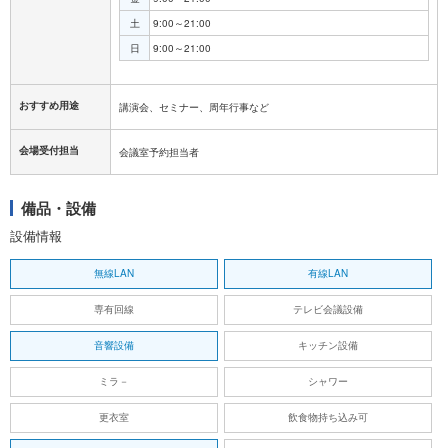
土
9:00～21:00
日
9:00～21:00
おすすめ用途
講演会、セミナー、周年行事など
会場受付担当
会議室予約担当者
備品・設備
設備情報
無線LAN
有線LAN
専有回線
テレビ会議設備
音響設備
キッチン設備
ミラ－
シャワー
更衣室
飲食物持ち込み可