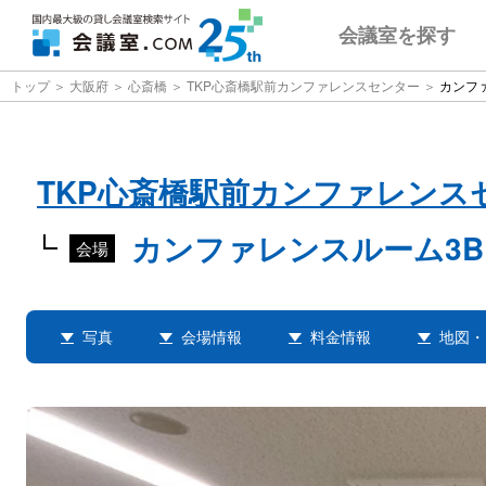
会議室
を探す
トップ
大阪府
心斎橋
TKP心斎橋駅前カンファレンスセンター
カンファ
TKP心斎橋駅前カンファレンス
カンファレンスルーム3B
会場
写真
会場情報
料金情報
地図・