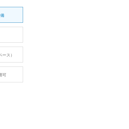
設備
ペース）
用可