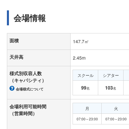
会場情報
面積
147.7㎡
天井高
2.45m
様式別収容人数
スクール
シアター
（キャパシティ）
99
103
名
名
会場様式について
会場利用可能時間
月
火
（営業時間）
07:00～23:00
07:00～23:00