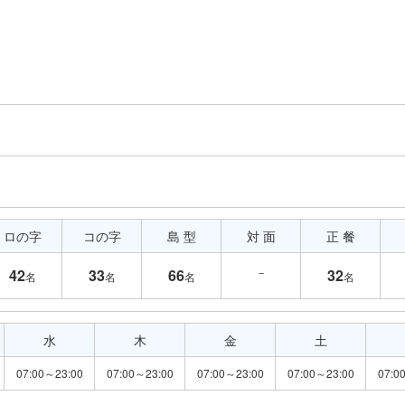
ロの字
コの字
島 型
対 面
正 餐
－
42
33
66
32
名
名
名
名
水
木
金
土
07:00～23:00
07:00～23:00
07:00～23:00
07:00～23:00
07:0