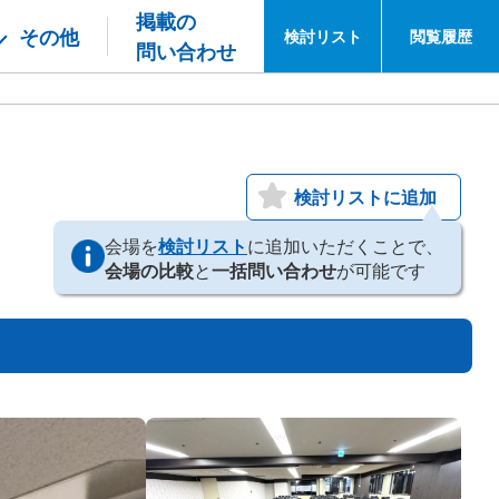
掲載の
その他
検討
リスト
閲覧
履歴
問い合わせ
検討リストに追加
会場を
検討リスト
に追加いただくことで、
会場の比較
と
一括問い合わせ
が可能です