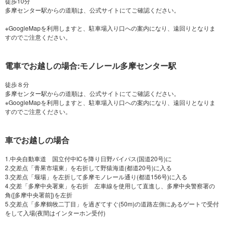
徒歩10分
多摩センター駅からの道順は、公式サイトにてご確認ください。
※GoogleMapを利用しますと、駐車場入り口への案内になり、遠回りとなりま
電車でお越しの場合:モノレール多摩センター駅
徒歩８分
多摩センター駅からの道順は、公式サイトにてご確認ください。
※GoogleMapを利用しますと、駐車場入り口への案内になり、遠回りとなりま
車でお越しの場合
1.中央自動車道 国立付中ICを降り日野バイパス(国道20号)に
2.交差点「青果市場東」を右折して野猿海道(都道20号)に入る
3.交差点「堰場」を左折して多摩モノレール通り(都道156号)に入る
4.交差「多摩中央署東」を右折 左車線を使用して直進し、多摩中央警察署の
角([多摩中央署前])を左折
5.交差点「多摩鶴牧二丁目」を過ぎてすぐ(50m)の道路左側にあるゲートで受付