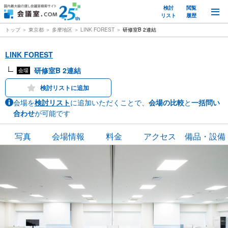
検討
閲覧
M
リスト
履歴
トップ
東京都
多摩地区
LINK FOREST
研修室B 2連結
LINK FOREST
研修室B 2連結
会場
検討リストに追加
会場を
検討リスト
に追加いただくことで、
会場の比較
と
一括問い
合わせ
が可能です
写真
会場情報
料金
アクセス
備品・設備