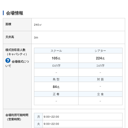
会場情報
面積
240㎡
天井高
3m
様式別収容人数
スクール
シアター
（キャパシティ）
105
224
名
名
会場様式につ
ロの字
コの字
いて
－
－
島 型
対 面
84
－
名
正 餐
立 食
－
－
会場利用可能時間
月
9:00~22:00
（営業時間）
火
9:00~22:00