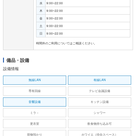
水
9:00~22:00
木
9:00~22:00
金
9:00~22:00
土
9:00~22:00
日
9:00~22:00
備品・設備
設備情報
無線LAN
有線LAN
専有回線
テレビ会議設備
音響設備
キッチン設備
ミラ－
シャワー
更衣室
飲食物持ち込み可
荷物預かり
ホワイエ（待合スペース）