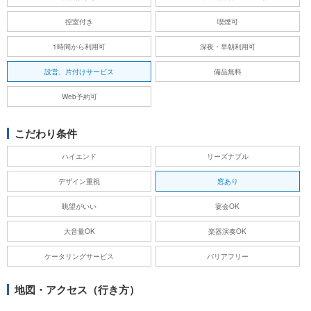
控室付き
喫煙可
1時間から利用可
深夜・早朝利用可
設営、片付けサービス
備品無料
Web予約可
こだわり条件
ハイエンド
リーズナブル
デザイン重視
窓あり
眺望がいい
宴会OK
大音量OK
楽器演奏OK
ケータリングサービス
バリアフリー
地図・アクセス（行き方）