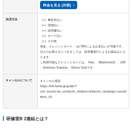
料金を見る [外部]
決済方法
［○］事前支払い
［○］現地払い
［○］請求書払い
［○］カード払い
［○］その他
現金、クレジットカード、 au PAYによるお支払いが可能です。
法人のお客さまにつきましては、請求書発行によるお振込みとな
ります。
ご利用可能なクレジットカードは、 Visa 、 Mastercarcd 、 JCB
キャンセルについて
キャンセル規定
https://link-forest.jp/guide/?
utm_source=ks_com&utm_medium=link&utm_campaign=cancel
#anc_02
研修室B 2連結とは？