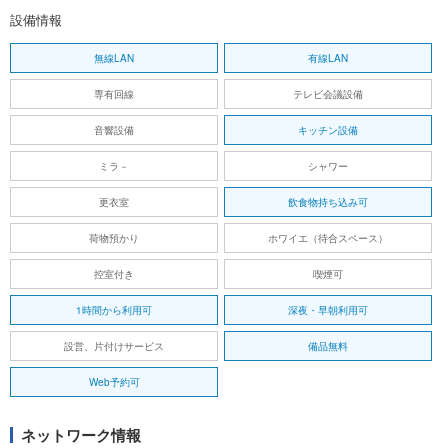
設備情報
無線LAN
有線LAN
専有回線
テレビ会議設備
音響設備
キッチン設備
ミラ－
シャワー
更衣室
飲食物持ち込み可
荷物預かり
ホワイエ（待合スペース）
控室付き
喫煙可
1時間から利用可
深夜・早朝利用可
設営、片付けサービス
備品無料
Web予約可
ネットワーク情報