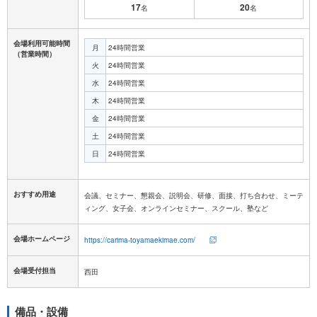
17
20
名
名
会場利用可能時間
月
24時間営業
（営業時間）
火
24時間営業
水
24時間営業
木
24時間営業
金
24時間営業
土
24時間営業
日
24時間営業
おすすめ用途
会議、セミナー、懇親会、説明会、研修、面接、打ち合わせ、ミーテ
ィング、女子会、オンラインセミナー、スクール、塾など
会場ホームページ
https://carima-toyamaekimae.com/
会場受付担当
西田
備品・設備