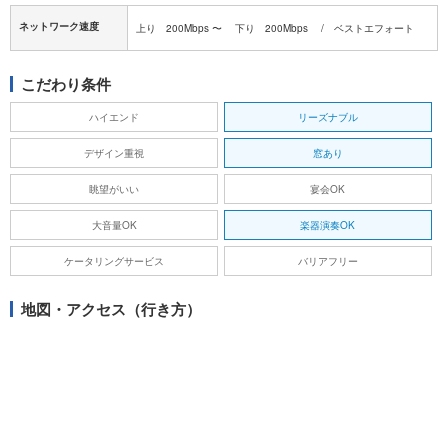
ネットワーク速度
上り 200Mbps 〜 下り 200Mbps / ベストエフォート
こだわり条件
ハイエンド
リーズナブル
デザイン重視
窓あり
眺望がいい
宴会OK
大音量OK
楽器演奏OK
ケータリングサービス
バリアフリー
地図・アクセス（行き方）