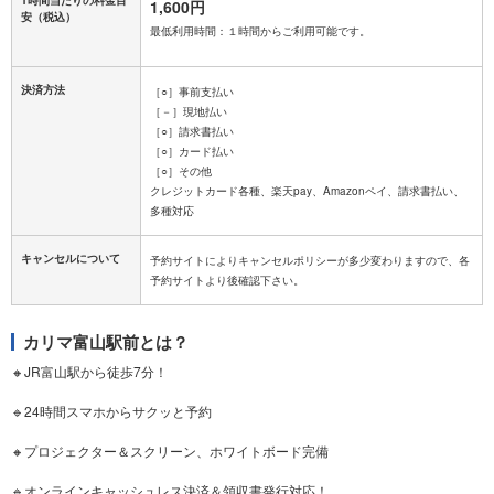
1時間当たりの料金目
1,600円
安
（税込）
最低利用時間：１時間からご利用可能です。
決済方法
［○］事前支払い
［－］現地払い
［○］請求書払い
［○］カード払い
［○］その他
クレジットカード各種、楽天pay、Amazonペイ、請求書払い、
キャンセルについて
予約サイトによりキャンセルポリシーが多少変わりますので、各
カリマ富山駅前とは？
🔸JR富山駅から徒歩7分！
🔹24時間スマホからサクッと予約
🔸プロジェクター＆スクリーン、ホワイトボード完備
🔹オンラインキャッシュレス決済＆領収書発行対応！