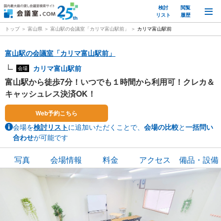
検討
閲覧
M
リスト
履歴
トップ
富山県
富山駅の会議室「カリマ富山駅前」
カリマ富山駅前
富山駅の会議室「カリマ富山駅前」
カリマ富山駅前
会場
富山駅から徒歩7分！いつでも１時間から利用可！クレカ＆
キャッシュレス決済OK！
Web予約こちら
会場を
検討リスト
に追加いただくことで、
会場の比較
と
一括問い
合わせ
が可能です
写真
会場情報
料金
アクセス
備品・設備