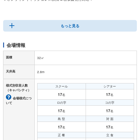
🔸キャッシュレス＆１時間から使える会議室はココだけ！
🔹駅前コンビニ、近隣にドラッグストアあり
もっと見る
🔸貸し会議室、打ち合わせ、セミナー、イベント、研修、面接、講演会、オフ
会、女子会、動画撮影など
会場情報
面積
32㎡
天井高
2.8m
様式別収容人数
スクール
シアター
（キャパシティ）
17
17
名
名
会場様式につ
ロの字
コの字
いて
17
17
名
名
島 型
対 面
17
17
名
名
正 餐
立 食