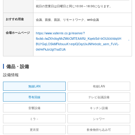
おすすめ用途
会議、面接、面談、リモートワーク、web会議
会場ホームページ
https://www.valiente.co.jp/reserve/?
fbclid=IwZXh0bgNhZW0CMTEAAR2_KqebSd19OU330Idq5H
BU7GqLOSkMFkItxuuK1erplQOqzUvJNHv0cdc_aem_FuVL-
0kH4FkJoUgf7ssEUA
備品・設備
設備情報
無線LAN
有線LAN
専有回線
テレビ会議設備
音響設備
キッチン設備
ミラ－
シャワー
更衣室
飲食物持ち込み可