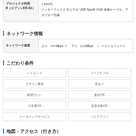
プロジェクタ利用
1,650円
B（エプソンEB-X6）
インターフェイス S-ビデオ USB-TypeB VGA 各種ケーブル、ア
ダプター完備
ネットワーク情報
ネットワーク速度
上り 141Mbps 〜 下り 212Mbps / ベストエフォート
こだわり条件
ハイエンド
リーズナブル
デザイン重視
窓あり
眺望がいい
宴会OK
大音量OK
楽器演奏OK
ケータリングサービス
バリアフリー
地図・アクセス（行き方）