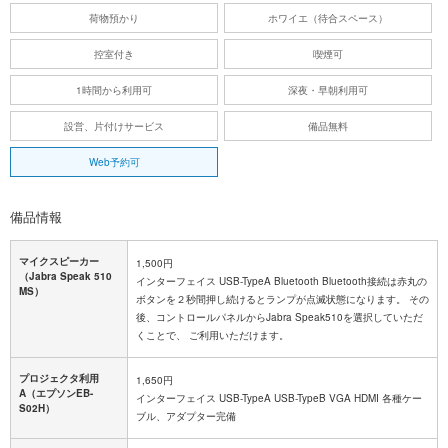
荷物預かり
ホワイエ（待合スペース）
控室付き
喫煙可
1時間から利用可
深夜・早朝利用可
設営、片付けサービス
備品無料
Web予約可
備品情報
マイクスピーカー
1,500円
（Jabra Speak 510
インターフェイス USB-TypeA Bluetooth Bluetooth接続は赤丸の
MS）
ボタンを２秒間押し続けるとランプが点滅状態になります。 その
後、コントロールパネルからJabra Speak510を選択していただ
くことで、 ご利用いただけます。
プロジェクタ利用
1,650円
A（エプソンEB-
インターフェイス USB-TypeA USB-TypeB VGA HDMI 各種ケー
S02H）
ブル、アダプター完備