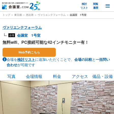
検討
閲覧
M
リスト
履歴
トップ
東京都
恵比寿
ヴァリエンテフォーラム
会議室 1号室
ヴァリエンテフォーラム
会議室 1号室
会場
無料wifi、PC接続可能な42インチモニター有！
Web予約こちら
会場を
検討リスト
に追加いただくことで、
会場の比較
と
一括問い
合わせ
が可能です
写真
会場情報
料金
アクセス
備品・設備