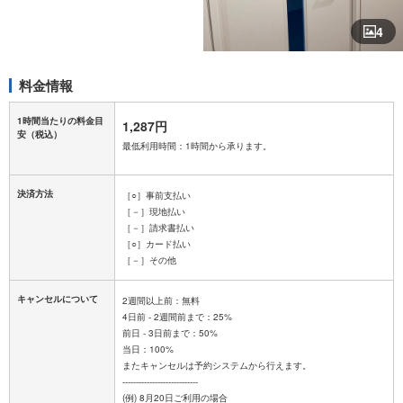
4
料金情報
1時間当たりの料金目
1,287円
安
（税込）
最低利用時間：1時間から承ります。
決済方法
［○］事前支払い
［－］現地払い
［－］請求書払い
［○］カード払い
［－］その他
キャンセルについて
2週間以上前：無料
4日前 - 2週間前まで：25%
前日 - 3日前まで：50%
当日：100%
またキャンセルは予約システムから行えます。
----------------------------
(例) 8月20日ご利用の場合