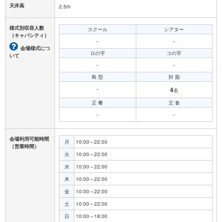
天井高
2.5m
様式別収容人数
スクール
シアター
（キャパシティ）
－
－
会場様式につ
ロの字
コの字
いて
－
－
島 型
対 面
－
4
名
正 餐
立 食
－
－
会場利用可能時間
月
10:00～22:00
（営業時間）
火
10:00～22:00
水
10:00～22:00
木
10:00～22:00
金
10:00～22:00
土
10:00～22:00
日
10:00～18:00