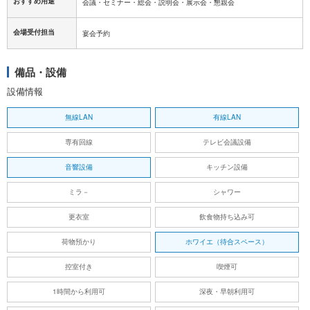
おすすめ用途
会議・セミナー・総会・説明会・展示会・懇親会
会場受付担当
宴会予約
備品・設備
設備情報
無線LAN
有線LAN
専有回線
テレビ会議設備
音響設備
キッチン設備
ミラ－
シャワー
更衣室
飲食物持ち込み可
荷物預かり
ホワイエ（待合スペース）
控室付き
喫煙可
1時間から利用可
深夜・早朝利用可