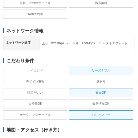
設営、片付けサービス
備品無料
Web予約可
ネットワーク情報
ネットワーク速度
上り 270Mbps 〜 下り 250Mbps / ベストエフォート
こだわり条件
ハイエンド
リーズナブル
デザイン重視
窓あり
眺望がいい
宴会OK
大音量OK
楽器演奏OK
ケータリングサービス
バリアフリー
地図・アクセス（行き方）