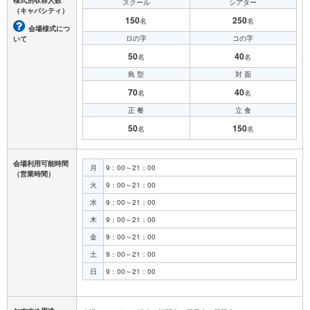
スクール
シアター
（キャパシティ）
150
250
名
名
会場様式につ
ロの字
コの字
いて
50
40
名
名
島 型
対 面
70
40
名
名
正 餐
立 食
50
150
名
名
会場利用可能時間
月
9：00～21：00
（営業時間）
火
9：00～21：00
水
9：00～21：00
木
9：00～21：00
金
9：00～21：00
土
9：00～21：00
日
9：00～21：00