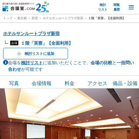
検討
閲覧
M
リスト
履歴
トップ
東京都
新宿
ホテルサンルートプラザ新宿
１階「芙蓉」【全面利用】
ホテルサンルートプラザ新宿
１階「芙蓉」【全面利用】
会場
検討リストに追加
会場を
検討リスト
に追加いただくことで、
会場の比較
と
一括問い
合わせ
が可能です
写真
会場情報
料金
アクセス
備品・設備