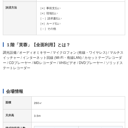
決済方法
［○］事前支払い
［○］現地払い
［－］請求書払い
［○］カード払い
［－］その他
１階「芙蓉」【全面利用】とは？
調光設備 / オーディオミキサー / マイクロフォン (有線・ワイヤレス) / マルチス
イッチャー / インターネット回線 (Wi-Fi・有線LAN) / カセットテープレコーダ
ー / CDプレーヤー / MDレコーダー / VHSビデオ / DVDプレーヤー / ソリッドス
テートレコーダー
会場情報
面積
260㎡
天井高
3.5m
様式別収容人数