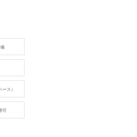
設備
ペース）
用可