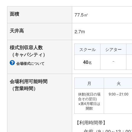
面積
77.5㎡
天井高
2.7m
様式別収容人数
スクール
シアター
（キャパシティ）
－
40
名
会場様式について
会場利用可能時間
月
火
（営業時間）
休館(祝日の場
9:00～21:00
合その翌日)
※第4月曜日は
開館
【利用時間帯】
午前（9：00～12：00）