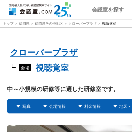
会議室
を探す
トップ
福岡県
福岡県その他地区
クローバープラザ
視聴覚室
クローバープラザ
視聴覚室
会場
中～小規模の研修等に適した研修室です。
写真
会場情報
料金情報
地図・