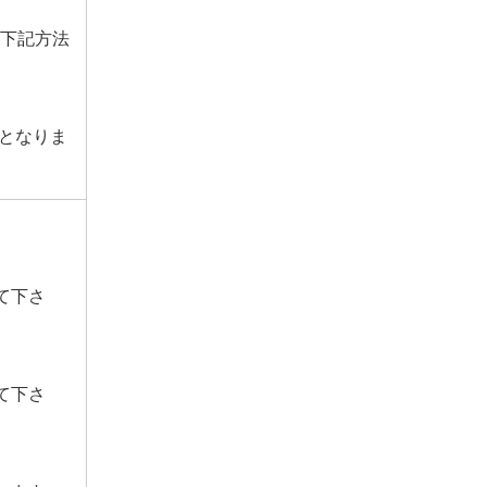
、下記方法
となりま
て下さ
て下さ