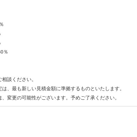
0％
％
％
0％
％
ご相談ください。
定は、最も新しい見積金額に準拠するものといたします。