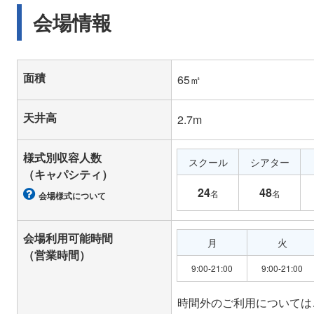
会場情報
面積
65㎡
天井高
2.7m
様式別収容人数
スクール
シアター
（キャパシティ）
24
48
名
名
会場様式について
会場利用可能時間
月
火
（営業時間）
9:00-21:00
9:00-21:00