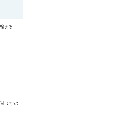
縮まる、
可能ですの