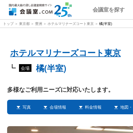
会議室
を探す
トップ
東京都
豊洲
ホテルマリナーズコート東京
橘(半室)
ホテルマリナーズコート東京
橘(半室)
会場
多様なご利用ニーズに対応いたします。
写真
会場情報
料金情報
地図・