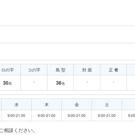
ロの字
コの字
島 型
対 面
正 餐
－
－
－
30
36
名
名
水
木
金
土
9:00-21:00
9:00-21:00
9:00-21:00
9:00-21:00
9:0