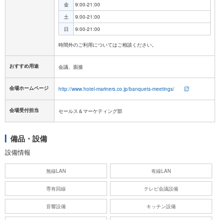
金
9:00-21:00
土
9:00-21:00
日
9:00-21:00
おすすめ用途
会議、面接
会場ホームページ
http://www.hotel-mariners.co.jp/banquets-meetings/
会場受付担当
セールス＆マーケティング部
備品・設備
設備情報
無線LAN
有線LAN
専有回線
テレビ会議設備
音響設備
キッチン設備