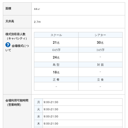
面積
44㎡
天井高
2.7m
様式別収容人数
スクール
シアター
（キャパシティ）
21
30
名
名
会場様式につ
ロの字
コの字
いて
24
－
名
島 型
対 面
18
－
名
正 餐
立 食
－
－
会場利用可能時間
月
9:00-21:00
（営業時間）
火
9:00-21:00
水
9:00-21:00
木
9:00-21:00