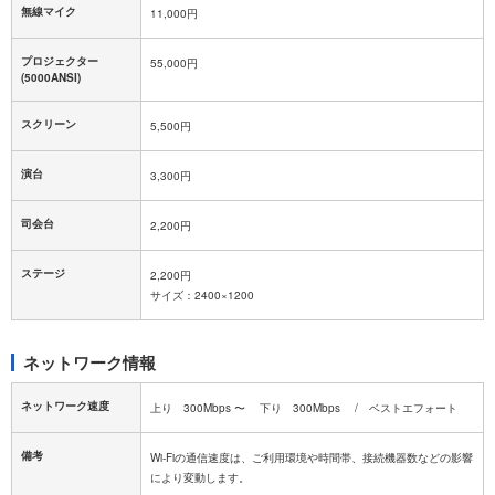
無線マイク
11,000円
プロジェクター
55,000円
(5000ANSI)
スクリーン
5,500円
演台
3,300円
司会台
2,200円
ステージ
2,200円
サイズ：2400×1200
ネットワーク情報
ネットワーク速度
上り 300Mbps 〜 下り 300Mbps / ベストエフォート
備考
Wi-Fiの通信速度は、ご利用環境や時間帯、接続機器数などの影響
により変動します。