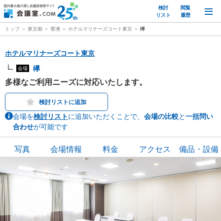
検討
閲覧
M
リスト
履歴
トップ
東京都
豊洲
ホテルマリナーズコート東京
欅
ホテルマリナーズコート東京
欅
会場
多様なご利用ニーズに対応いたします。
検討リストに追加
会場を
検討リスト
に追加いただくことで、
会場の比較
と
一括問い
合わせ
が可能です
写真
会場情報
料金
アクセス
備品・設備