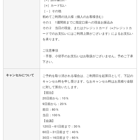
［○］カード払い
［－］その他
初めてご利用の法人様（個人のお客様含む）
その１ 1週間前までに指定口座への現金お振込み
その２ 当日の現金、またはクレジットカード（※クレジットカ
ードでのお支払いにはご利用上限がございます）によるお支払い
を承ります。
ご注意事項
・手形、小切手のお支払いはお取扱がございません。予めご了承
キャンセルについて
ご予約を取り消される場合は、ご利用日を起算日として、下記の
キャンセル料を申し受けます。なおキャンセル料はお見積り金額
に対して算出いたします。
【宿泊】
20日前から：10％
9日前から：20％
前日：80％
当日：100％
【会議】
120日～61日前まで：30％
60日～31日前まで：40％
30日～16日前まで：60％