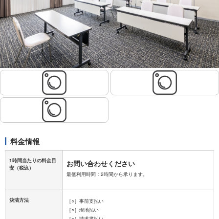
料金情報
1時間当たりの料金目
お問い合わせください
安
（税込）
最低利用時間：2時間から承ります。
決済方法
［○］事前支払い
［○］現地払い
［○］請求書払い