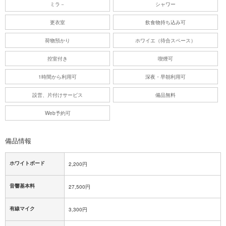
ミラ－
シャワー
更衣室
飲食物持ち込み可
荷物預かり
ホワイエ（待合スペース）
控室付き
喫煙可
1時間から利用可
深夜・早朝利用可
設営、片付けサービス
備品無料
Web予約可
備品情報
ホワイトボード
2,200円
音響基本料
27,500円
有線マイク
3,300円