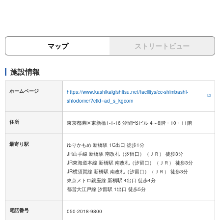
マップ
ストリートビュー
施設情報
ホームページ
https://www.kashikaigishitsu.net/facilitys/cc-shimbashi-
shiodome/?ctid=ad_s_kgcom
住所
東京都港区東新橋1-1-16 汐留FSビル 4～8階・10・11階
最寄り駅
ゆりかもめ 新橋駅 1C出口 徒歩1分
JR山手線 新橋駅 南改札（汐留口）（ＪＲ） 徒歩3分
JR東海道本線 新橋駅 南改札（汐留口）（ＪＲ） 徒歩3分
JR横須賀線 新橋駅 南改札（汐留口）（ＪＲ） 徒歩3分
東京メトロ銀座線 新橋駅 4出口 徒歩4分
都営大江戸線 汐留駅 1出口 徒歩5分
電話番号
050-2018-9800