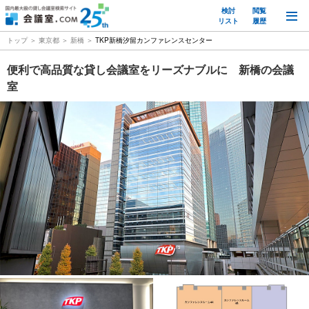
検討
閲覧
M
リスト
履歴
トップ
東京都
新橋
TKP新橋汐留カンファレンスセンター
便利で高品質な貸し会議室をリーズナブルに 新橋の会議
室