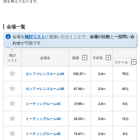
境を整えております。
会場一覧
会場を
検討リスト
に追加いただくことで、
会場の比較
と
一括問い合
わせ
が可能です
検討
会場名
面積
天井高
リスト
スクール
㎡
m
名
カンファレンスルーム4A
100.37
2.6
78
㎡
m
名
カンファレンスルーム4B
67.46
2.6
45
㎡
m
名
ミーティングルーム4C
2199
2.6
9
㎡
m
名
ミーティングルーム4D
24.02
2.6
12
㎡
m
名
ミーティングルーム4E
15.67
2.6
9