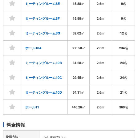
㎡
m
名
ミーティングルーム8E
15.88
2.6
9
㎡
m
名
ミーティングルーム8F
15.88
2.6
9
㎡
m
名
ミーティングルーム8G
32.02
2.6
12
㎡
m
名
ホール10A
300.58
2.6
234
㎡
m
名
ミーティングルーム10B
31.28
2.6
24
㎡
m
名
ミーティングルーム10C
29.45
2.6
24
㎡
m
名
ミーティングルーム10D
34.31
2.6
21
㎡
m
名
ホール11
446.26
2.6
360
料金情報
決済方法
［○］事前支払い