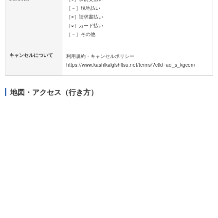
［－］現地払い
［○］請求書払い
［○］カード払い
［－］その他
キャンセルについて
利用規約・キャンセルポリシー
地図・アクセス（行き方）