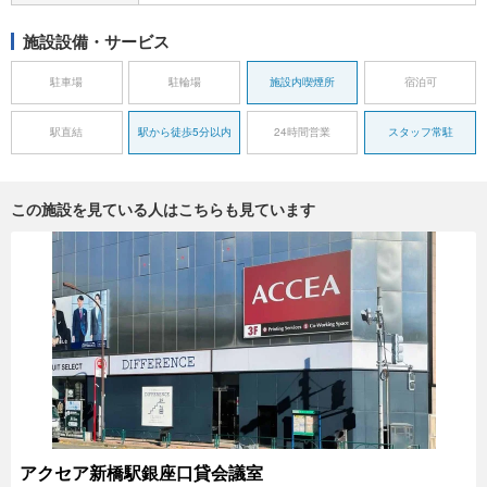
施設設備・サービス
駐車場
駐輪場
施設内喫煙所
宿泊可
駅直結
駅から徒歩5分以内
24時間営業
スタッフ常駐
この施設を見ている人はこちらも見ています
アクセア新橋駅銀座口貸会議室