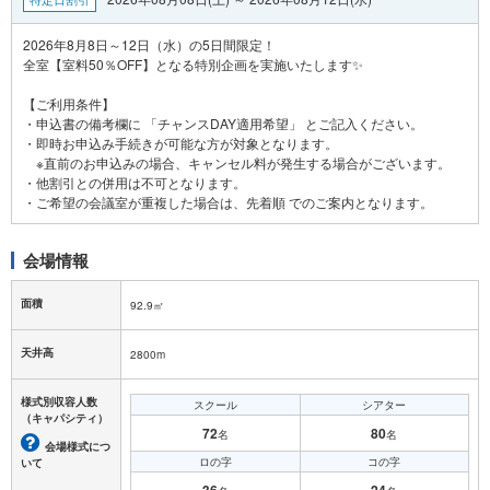
2026年8月8日～12日（水）の5日間限定！
全室【室料50％OFF】となる特別企画を実施いたします✨
【ご利用条件】
・申込書の備考欄に 「チャンスDAY適用希望」 とご記入ください。
・即時お申込み手続きが可能な方が対象となります。
※直前のお申込みの場合、キャンセル料が発生する場合がございます。
・他割引との併用は不可となります。
会場情報
面積
92.9㎡
天井高
2800m
様式別収容人数
スクール
シアター
（キャパシティ）
72
80
名
名
会場様式につ
ロの字
コの字
いて
36
24