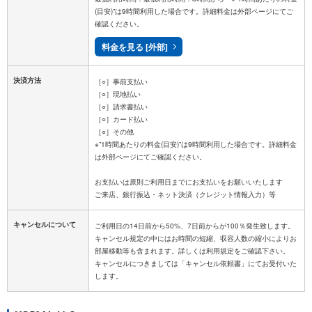
(目安)”は9時間利用した場合です。詳細料金は外部ページにてご
確認ください。
料金を見る [外部]
決済方法
［○］事前支払い
［○］現地払い
［○］請求書払い
［○］カード払い
［○］その他
※”1時間あたりの料金(目安)”は9時間利用した場合です。詳細料金
は外部ページにてご確認ください。
お支払いは原則ご利用日までにお支払いをお願いいたします
キャンセルについて
ご利用日の14日前から50%、7日前からが100％発生致します。
キャンセル規定の中にはお時間の短縮、収容人数の縮小によりお
部屋移動等も含まれます。詳しくは利用規定をご確認下さい。
キャンセルにつきましては「キャンセル依頼書」にてお受付いた