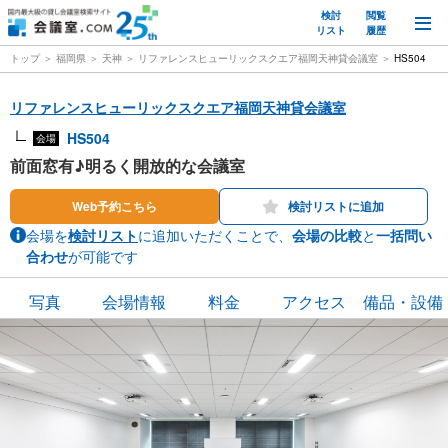
検討
閲覧
M
リスト
履歴
トップ
福岡県
天神
リファレンスヒューリックスクエア福岡天神貸会議室
HS504
リファレンスヒューリックスクエア福岡天神貸会議室
HS504
会場
前面窓有♪明るく開放的な会議室
Web予約こちら
検討リストに追加
会場を
検討リスト
に追加いただくことで、
会場の比較
と
一括問い
合わせ
が可能です
写真
会場情報
料金
アクセス
備品・設備