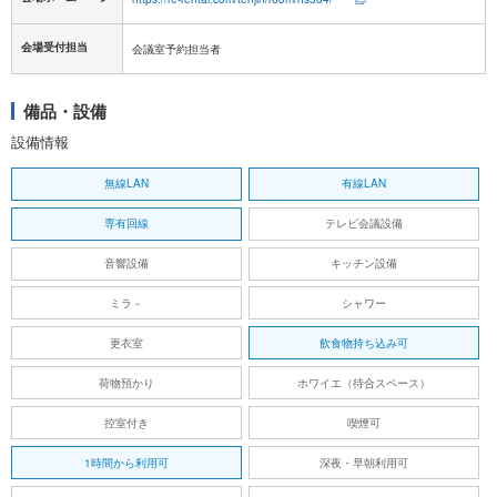
会場受付担当
会議室予約担当者
備品・設備
設備情報
無線LAN
有線LAN
専有回線
テレビ会議設備
音響設備
キッチン設備
ミラ－
シャワー
更衣室
飲食物持ち込み可
荷物預かり
ホワイエ（待合スペース）
控室付き
喫煙可
1時間から利用可
深夜・早朝利用可