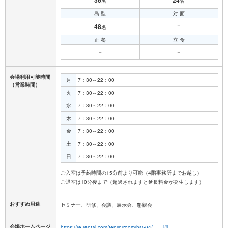
名
名
島 型
対 面
48
－
名
正 餐
立 食
－
－
会場利用可能時間
月
7：30～22：00
（営業時間）
火
7：30～22：00
水
7：30～22：00
木
7：30～22：00
金
7：30～22：00
土
7：30～22：00
日
7：30～22：00
ご入室は予約時間の15分前より可能（4階事務所までお越し）
おすすめ用途
セミナー、研修、会議、展示会、懇親会
会場ホームページ
https://re-rental.com/tenjin/room/hs504/