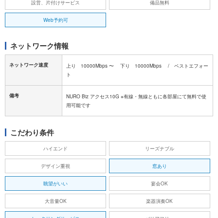
設営、片付けサービス
備品無料
Web予約可
ネットワーク情報
ネットワーク速度
上り 10000Mbps 〜 下り 10000Mbps / ベストエフォー
ト
備考
NURO Biz アクセス10G ※有線・無線ともに各部屋にて無料で使
用可能です
こだわり条件
ハイエンド
リーズナブル
デザイン重視
窓あり
眺望がいい
宴会OK
大音量OK
楽器演奏OK