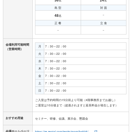
名
名
島 型
対 面
48
－
名
正 餐
立 食
－
－
会場利用可能時間
月
7：30～22：00
（営業時間）
火
7：30～22：00
水
7：30～22：00
木
7：30～22：00
金
7：30～22：00
土
7：30～22：00
日
7：30～22：00
ご入室は予約時間の15分前より可能（4階事務所までお越し）
おすすめ用途
セミナー、研修、会議、展示会、懇親会
会場ホームページ
https://re-rental.com/tenjin/room/hs505/