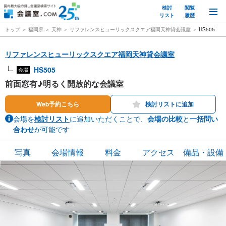
検討
閲覧
M
リスト
履歴
トップ
福岡県
天神
リファレンスヒューリックスクエア福岡天神貸会議室
HS505
リファレンスヒューリックスクエア福岡天神貸会議室
HS505
会場
前面窓有♪明るく開放的な会議室
Web予約こちら
検討リストに追加
会場を
検討リスト
に追加いただくことで、
会場の比較
と
一括問い
合わせ
が可能です
写真
会場情報
料金
アクセス
備品・設備