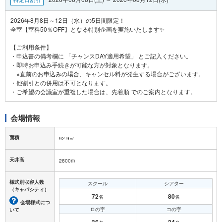
2026年8月8日～12日（水）の5日間限定！
全室【室料50％OFF】となる特別企画を実施いたします✨
【ご利用条件】
・申込書の備考欄に 「チャンスDAY適用希望」 とご記入ください。
・即時お申込み手続きが可能な方が対象となります。
※直前のお申込みの場合、キャンセル料が発生する場合がございます。
・他割引との併用は不可となります。
会場情報
面積
92.9㎡
天井高
2800m
様式別収容人数
スクール
シアター
（キャパシティ）
72
80
名
名
会場様式につ
ロの字
コの字
いて
36
24