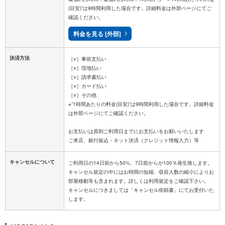
(目安)”は9時間利用した場合です。詳細料金は外部ページにてご
確認ください。
料金を見る [外部]
決済方法
［○］事前支払い
［○］現地払い
［○］請求書払い
［○］カード払い
［○］その他
※”1時間あたりの料金(目安)”は9時間利用した場合です。詳細料金
は外部ページにてご確認ください。
お支払いは原則ご利用日までにお支払いをお願いいたします
キャンセルについて
ご利用日の14日前から50%、7日前からが100％発生致します。
キャンセル規定の中にはお時間の短縮、収容人数の縮小によりお
部屋移動等も含まれます。詳しくは利用規定をご確認下さい。
キャンセルにつきましては「キャンセル依頼書」にてお受付いた