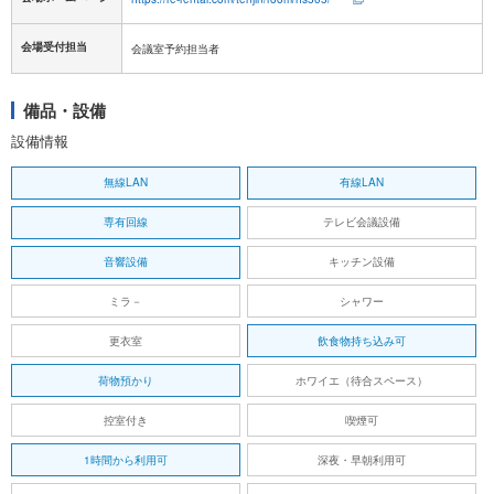
会場受付担当
会議室予約担当者
備品・設備
設備情報
無線LAN
有線LAN
専有回線
テレビ会議設備
音響設備
キッチン設備
ミラ－
シャワー
更衣室
飲食物持ち込み可
荷物預かり
ホワイエ（待合スペース）
控室付き
喫煙可
1時間から利用可
深夜・早朝利用可