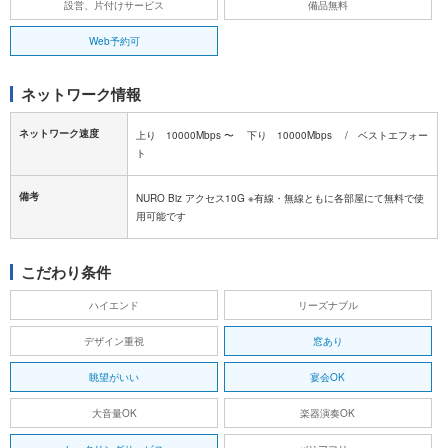
設営、片付けサービス
備品無料
Web予約可
ネットワーク情報
ネットワーク速度
上り 10000Mbps 〜 下り 10000Mbps / ベストエフォー
ト
備考
NURO Biz アクセス10G ※有線・無線ともに各部屋にて無料で使
用可能です
こだわり条件
ハイエンド
リーズナブル
デザイン重視
窓あり
眺望がいい
宴会OK
大音量OK
楽器演奏OK