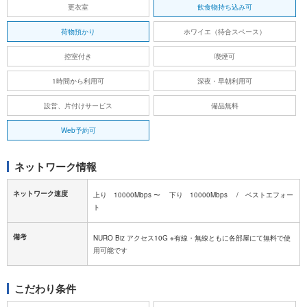
更衣室
飲食物持ち込み可
荷物預かり
ホワイエ（待合スペース）
控室付き
喫煙可
1時間から利用可
深夜・早朝利用可
設営、片付けサービス
備品無料
Web予約可
ネットワーク情報
ネットワーク速度
上り 10000Mbps 〜 下り 10000Mbps / ベストエフォー
ト
備考
NURO Biz アクセス10G ※有線・無線ともに各部屋にて無料で使
用可能です
こだわり条件