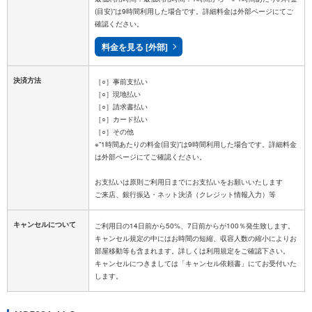
(目安)”は9時間利用した場合です。詳細料金は外部ページにてご
確認ください。
料金を見る [外部]
決済方法
［○］事前支払い
［○］現地払い
［○］請求書払い
［○］カード払い
［○］その他
※”1時間あたりの料金(目安)”は9時間利用した場合です。詳細料金
は外部ページにてご確認ください。
お支払いは原則ご利用日までにお支払いをお願いいたします
キャンセルについて
ご利用日の14日前から50%、7日前からが100％発生致します。
キャンセル規定の中にはお時間の短縮、収容人数の縮小によりお
部屋移動等も含まれます。詳しくは利用規定をご確認下さい。
キャンセルにつきましては「キャンセル依頼書」にてお受付いた