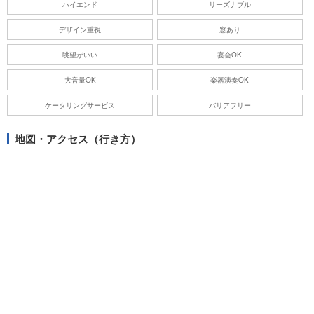
ハイエンド
リーズナブル
デザイン重視
窓あり
眺望がいい
宴会OK
大音量OK
楽器演奏OK
ケータリングサービス
バリアフリー
地図・アクセス（行き方）