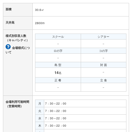
面積
30.6㎡
天井高
2800m
様式別収容人数
スクール
シアター
（キャパシティ）
－
－
会場様式につ
ロの字
コの字
いて
－
－
島 型
対 面
14
－
名
正 餐
立 食
－
－
会場利用可能時間
月
7：30～22：00
（営業時間）
火
7：30～22：00
水
7：30～22：00
木
7：30～22：00