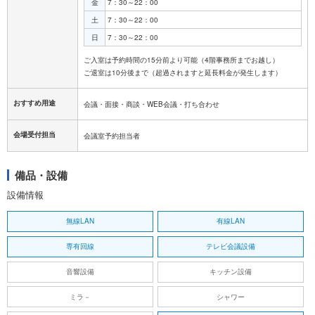
金
7：30～22：00
土
7：30～22：00
日
7：30～22：00
ご入室は予約時間の15分前より可能（4階事務所までお越し）
おすすめ用途
会議・面接・商談・WEB会議・打ち合わせ
会場受付担当
会議室予約担当者
備品・設備
設備情報
無線LAN
有線LAN
専有回線
テレビ会議設備
音響設備
キッチン設備
ミラ－
シャワー