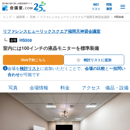
検討
閲覧
M
リスト
履歴
トップ
福岡県
天神
リファレンスヒューリックスクエア福岡天神貸会議室
HS508
リファレンスヒューリックスクエア福岡天神貸会議室
HS508
会場
室内には100インチの液晶モニターを標準装備
Web予約こちら
検討リストに追加
会場を
検討リスト
に追加いただくことで、
会場の比較
と
一括問い
合わせ
が可能です
写真
会場情報
料金
アクセス
備品・設備