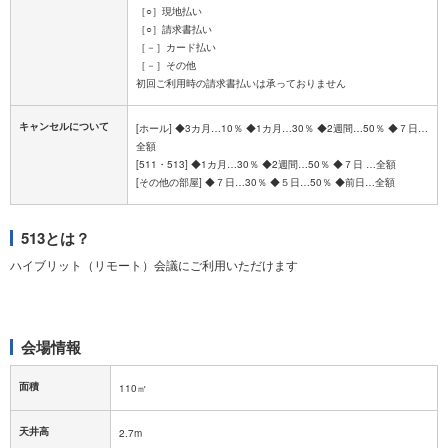
［○］現地払い
［○］請求書払い
［－］カード払い
［－］その他
キャンセルについて
[ホール] ◆3カ月…10％ ◆1カ月…30％ ◆2週間…50％ ◆７日…
全額
[511・513] ◆1カ月…30％ ◆2週間…50％ ◆７日 …全額
513とは？
ハイブリット（リモート）会議にご利用いただけます
会場情報
面積
110㎡
天井高
2.7m