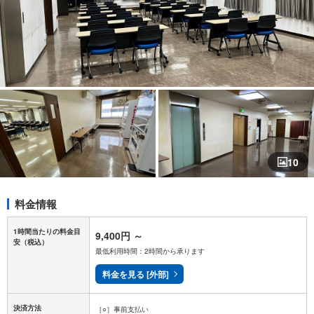
10
料金情報
1時間当たりの料金目
9,400円
～
安
（税込）
最低利用時間：2時間から承ります
料金を見る [外部]
決済方法
［○］事前支払い