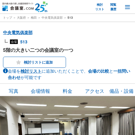
検討
閲覧
M
リスト
履歴
トップ
大阪府
梅田
中央電気俱楽部
513
中央電気俱楽部
513
会場
5階の大きい二つの会議室の一つ
検討リストに追加
会場を
検討リスト
に追加いただくことで、
会場の比較
と
一括問い
合わせ
が可能です
写真
会場情報
料金
アクセス
備品・設備