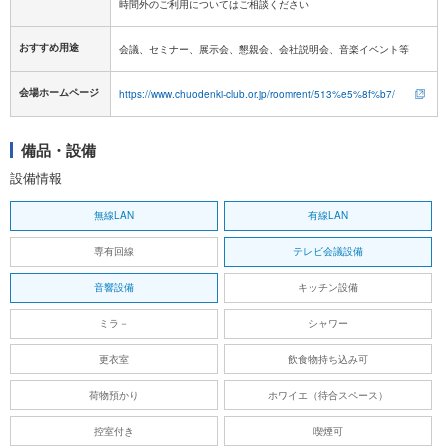
おすすめ用途
会議、セミナー、展示会、懇親会、会社説明会、音楽イベント等
会場ホームページ
https://www.chuodenki-club.or.jp/roomrent/513%e5%8f%b7/
備品・設備
設備情報
無線LAN
有線LAN
専有回線
テレビ会議設備
音響設備
キッチン設備
ミラ－
シャワー
更衣室
飲食物持ち込み可
荷物預かり
ホワイエ（待合スペース）
控室付き
喫煙可