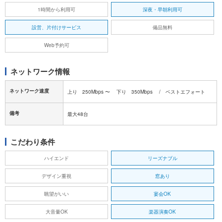
1時間から利用可
深夜・早朝利用可
設営、片付けサービス
備品無料
Web予約可
ネットワーク情報
ネットワーク速度
上り 250Mbps 〜 下り 350Mbps / ベストエフォート
備考
最大48台
こだわり条件
ハイエンド
リーズナブル
デザイン重視
窓あり
眺望がいい
宴会OK
大音量OK
楽器演奏OK