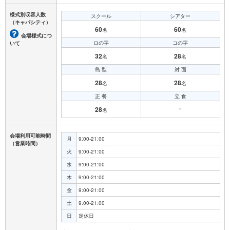
様式別収容人数
スクール
シアター
（キャパシティ）
60
60
名
名
会場様式につ
ロの字
コの字
いて
32
28
名
名
島 型
対 面
28
28
名
名
正 餐
立 食
28
－
名
会場利用可能時間
月
9:00-21:00
（営業時間）
火
9:00-21:00
水
9:00-21:00
木
9:00-21:00
金
9:00-21:00
土
9:00-21:00
日
定休日