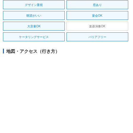
デザイン重視
窓あり
眺望がいい
宴会OK
大音量OK
楽器演奏OK
ケータリングサービス
バリアフリー
地図・アクセス（行き方）