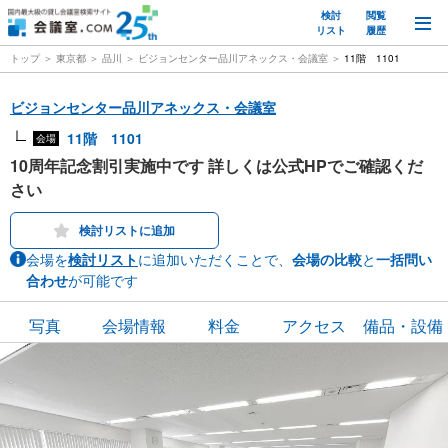
検討
閲覧
M
リスト
履歴
トップ
東京都
品川
ビジョンセンター品川アネックス・会議室
11階 1101
ビジョンセンター品川アネックス・会議室
11階 1101
会場
10周年記念割引実施中です 詳しくは公式HPでご確認くだ
さい
検討リストに追加
会場を
検討リスト
に追加いただくことで、
会場の比較
と
一括問い
合わせ
が可能です
写真
会場情報
料金
アクセス
備品・設備