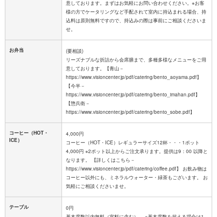
意しております。まずはお気軽にお問い合わせください。※お客
様の方でケータリングなど手配されて室内に持込まれる場合、持
込料は原則無料ですので、持込みの際は事前にご相談くださいま
せ。
お弁当
(要相談)
リーズナブルな折詰から会席膳まで、多種多様なメニューをご用
意しております。【青山－
https://www.visioncenter.jp/pdf/catering/bento_aoyama.pdf】
【今半－
https://www.visioncenter.jp/pdf/catering/bento_imahan.pdf】
【惣兵衛－
https://www.visioncenter.jp/pdf/catering/bento_sobe.pdf】
コーヒー（HOT・
4,000円
ICE）
コーヒー（HOT・ICE）レギュラーサイズ12杯・・・1ポット
4,000円 ※2ポット以上からご注文承ります。提供は9：00 以降と
なります。 【詳しくはこちら－
https://www.visioncenter.jp/pdf/catering/coffee.pdf】 お飲み物は
コーヒー以外にも、ミネラルウォーター・緑茶もございます。 お
気軽にご相談くださいませ。
テーブル
0円
基本席数以内無料（室料に含む） ※基本席数を超える場合は1