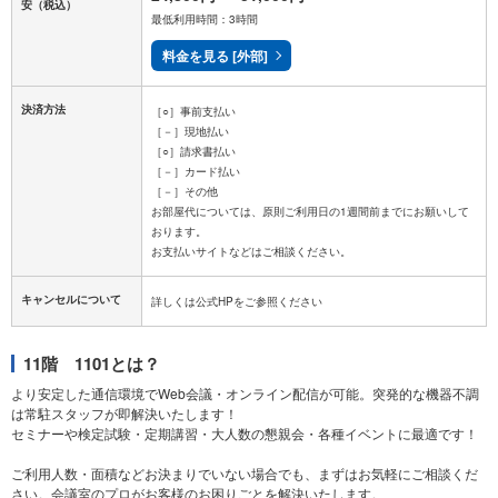
安
（税込）
最低利用時間：3時間
料金を見る [外部]
決済方法
［○］事前支払い
［－］現地払い
［○］請求書払い
［－］カード払い
［－］その他
お部屋代については、原則ご利用日の1週間前までにお願いして
おります。
キャンセルについて
11階 1101とは？
より安定した通信環境でWeb会議・オンライン配信が可能。突発的な機器不調
は常駐スタッフが即解決いたします！
セミナーや検定試験・定期講習・大人数の懇親会・各種イベントに最適です！
ご利用人数・面積などお決まりでいない場合でも、まずはお気軽にご相談くだ
さい。会議室のプロがお客様のお困りごとを解決いたします。