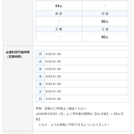
54
－
名
島 型
対 面
－
90
名
正 餐
立 食
－
80
名
会場利用可能時間
月
9:00-21:00
（営業時間）
火
9:00-21:00
水
9:00-21:00
木
9:00-21:00
金
9:00-21:00
土
9:00-21:00
日
9:00-21:00
早朝・深夜のご利用はご相談ください
※2025年3月3日（月）より予約受付期間が【3か月前】→【6か月
前】