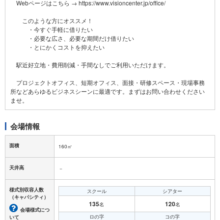
Webページはこちら → https://www.visioncenter.jp/office/
このような方にオススメ！
・今すぐ手軽に借りたい
・必要な広さ、必要な期間だけ借りたい
・とにかくコストを抑えたい
駅近好立地・費用削減・手間なしでご利用いただけます。
プロジェクトオフィス、短期オフィス、面接・研修スペース・現場事務
所などあらゆるビジネスシーンに最適です。まずはお問い合わせください
会場情報
面積
160㎡
天井高
－
様式別収容人数
スクール
シアター
（キャパシティ）
135
120
名
名
会場様式につ
ロの字
コの字
いて