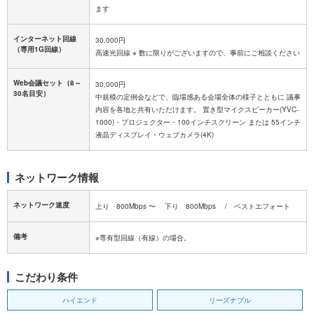
ます
インターネット回線
30,000円
（専用1G回線）
高速光回線 ※ 数に限りがございますので、事前にご相談ください
Web会議セット（8～
30,000円
30名目安）
中規模の定例会などで、臨場感ある会場全体の様子とともに 議事
内容を各地と共有いただけます。 置き型マイクスピーカー(YVC-
1000)・プロジェクター・100インチスクリーン または 55インチ
液晶ディスプレイ・ウェブカメラ(4K)
ネットワーク情報
ネットワーク速度
上り 800Mbps 〜 下り 800Mbps / ベストエフォート
備考
※専有型回線（有線）の場合。
こだわり条件
ハイエンド
リーズナブル