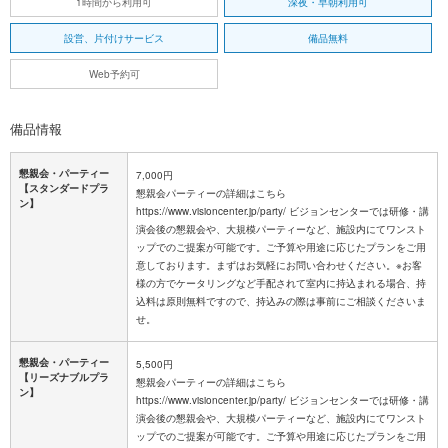
1時間から利用可
深夜・早朝利用可
設営、片付けサービス
備品無料
Web予約可
備品情報
懇親会・パーティー
7,000円
【スタンダードプラ
懇親会パーティーの詳細はこちら
ン】
https://www.visioncenter.jp/party/ ビジョンセンターでは研修・講
演会後の懇親会や、大規模パーティーなど、施設内にてワンスト
ップでのご提案が可能です。ご予算や用途に応じたプランをご用
意しております。まずはお気軽にお問い合わせください。※お客
様の方でケータリングなど手配されて室内に持込まれる場合、持
込料は原則無料ですので、持込みの際は事前にご相談くださいま
せ。
懇親会・パーティー
5,500円
【リーズナブルプラ
懇親会パーティーの詳細はこちら
ン】
https://www.visioncenter.jp/party/ ビジョンセンターでは研修・講
演会後の懇親会や、大規模パーティーなど、施設内にてワンスト
ップでのご提案が可能です。ご予算や用途に応じたプランをご用