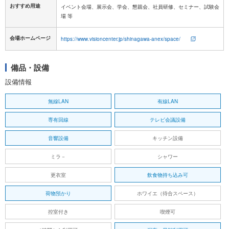
おすすめ用途
イベント会場、展示会、学会、懇親会、社員研修、セミナー、試験会
場 等
会場ホームページ
https://www.visioncenter.jp/shinagawa-anex/space/
備品・設備
設備情報
無線LAN
有線LAN
専有回線
テレビ会議設備
音響設備
キッチン設備
ミラ－
シャワー
更衣室
飲食物持ち込み可
荷物預かり
ホワイエ（待合スペース）
控室付き
喫煙可