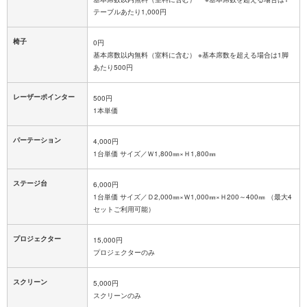
テーブルあたり1,000円
椅子
0円
基本席数以内無料（室料に含む） ※基本席数を超える場合は1脚
あたり500円
レーザーポインター
500円
1本単価
パーテーション
4,000円
1台単価 サイズ／Ｗ1,800㎜×Ｈ1,800㎜
ステージ台
6,000円
1台単価 サイズ／Ｄ2,000㎜×Ｗ1,000㎜×Ｈ200～400㎜ （最大4
セットご利用可能）
プロジェクター
15,000円
プロジェクターのみ
スクリーン
5,000円
スクリーンのみ